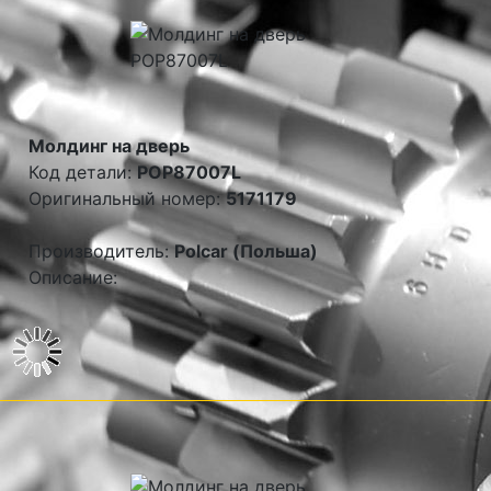
Молдинг на дверь
Код детали:
POP87007L
Оригинальный номер:
5171179
Производитель:
Polcar (Польша)
Описание: