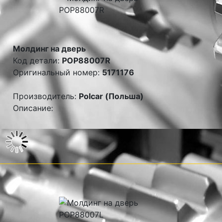
Молдинг на дверь
Код детали:
POP88007R
Оригинальный номер:
5171176
Производитель:
Polcar (Польша)
Описание: