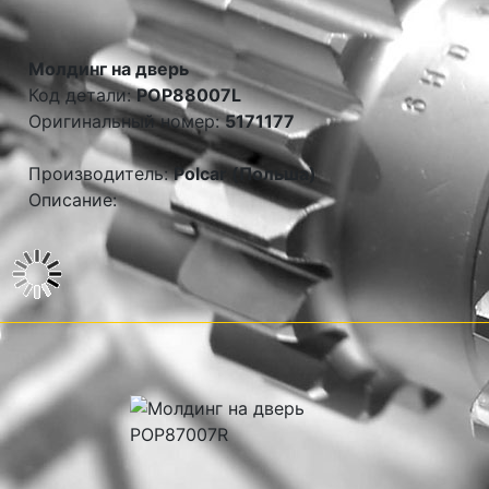
Молдинг на дверь
Код детали:
POP88007L
Оригинальный номер:
5171177
Производитель:
Polcar (Польша)
Описание: