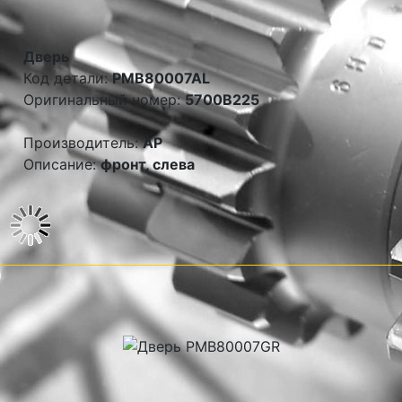
Дверь
Код детали:
PMB80007AL
Оригинальный номер:
5700B225
Производитель:
AP
Описание:
фронт, слева