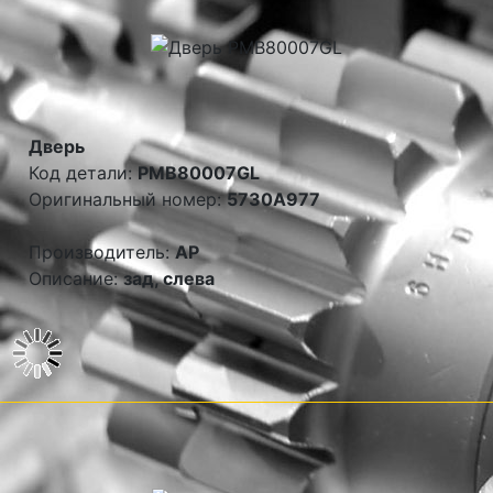
Дверь
Код детали:
PMB80007GL
Оригинальный номер:
5730A977
Производитель:
AP
Описание:
зад, слева