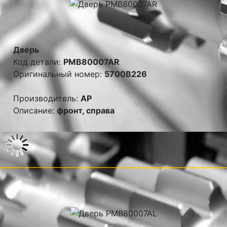
Дверь
Код детали:
PMB80007AR
Оригинальный номер:
5700B226
Производитель:
AP
Описание:
фронт, справа