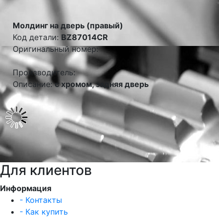
Молдинг на дверь (правый)
Код детали:
BZ87014CR
Оригинальный номер:
Производитель:
Описание:
с хромом, задняя дверь
Для клиентов
Информация
- Контакты
- Как купить