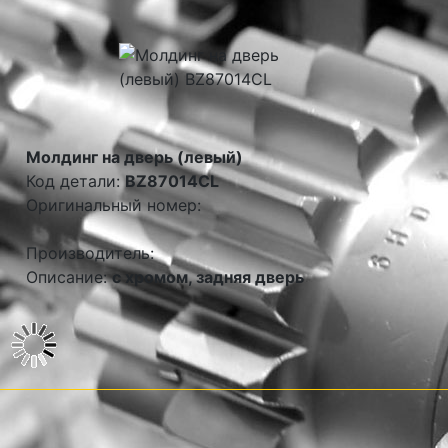
Молдинг на дверь (левый)
Код детали:
BZ87014CL
Оригинальный номер:
Производитель:
Описание:
с хромом, задняя дверь