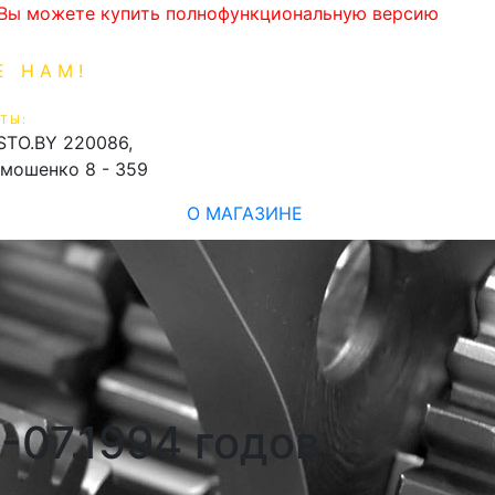
. Вы можете купить полнофункциональную версию
Е НАМ!
1-99-16
0
ТЫ:
shopping_cart
STO.BY
220086,
имошенко 8 - 359
О МАГАЗИНЕ
-07.1994 годов