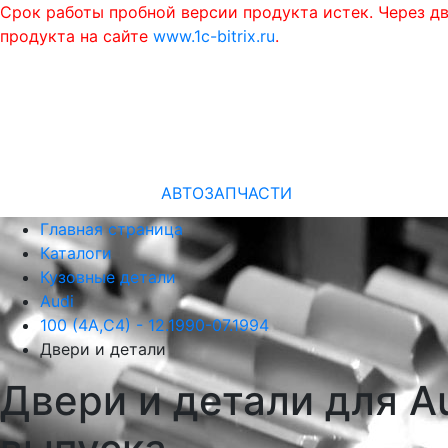
Срок работы пробной версии продукта истек. Через д
продукта на сайте
www.1c-bitrix.ru
.
АВТОЗАПЧАСТИ
Главная страница
Каталоги
Кузовные детали
Audi
100 (4A,C4) - 12.1990-07.1994
Двери и детали
Двери и детали для Au