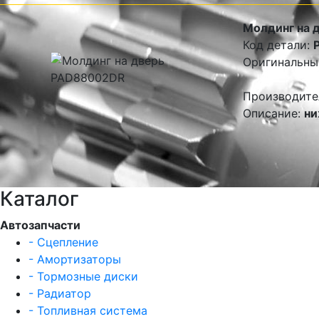
Молдинг на 
Код детали:
Оригинальны
Производите
Описание:
ни
Каталог
Автозапчасти
- Сцепление
- Амортизаторы
- Тормозные диски
- Радиатор
- Топливная система