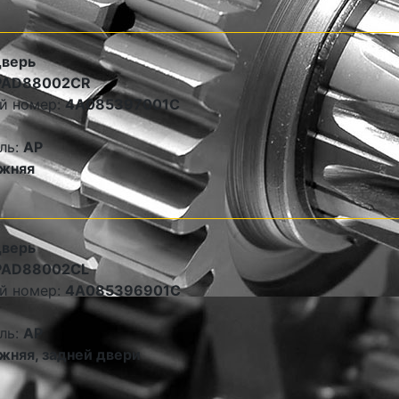
дверь
PAD88002CR
й номер:
4A085397001C
ль:
AP
жняя
дверь
PAD88002CL
й номер:
4A085396901C
ль:
AP
жняя, задней двери