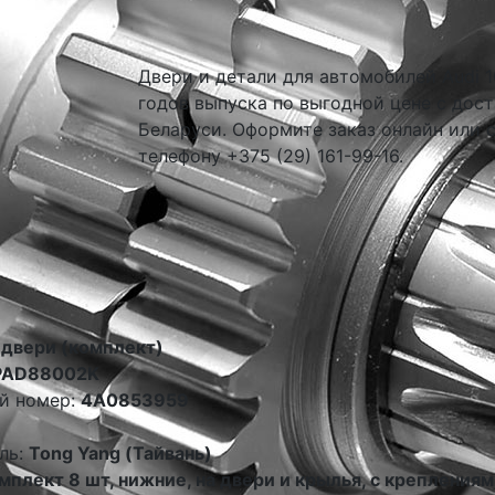
Двери и детали для автомобилей Audi 10
годов выпуска по выгодной цене с дост
Беларуси. Оформите заказ онлайн или 
телефону +375 (29) 161-99-16.
 двери (комплект)
PAD88002K
й номер:
4A0853959
ль:
Tong Yang (Тайвань)
мплект 8 шт, нижние, на двери и крылья, с креплениям