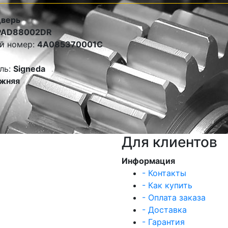
дверь
PAD88002DR
й номер:
4A085370001C
ль:
Signeda
жняя
Для клиентов
Информация
- Контакты
- Как купить
- Оплата заказа
- Доставка
- Гарантия