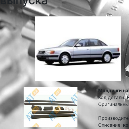
выпуска
Молдинги на
Код детали:
Оригинальны
Производите
Описание:
ко