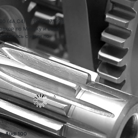
0 (4A,C4) 12.1990-07.1994
авкой по Минску и всей
свяжитесь с нами по
и, Audi 100