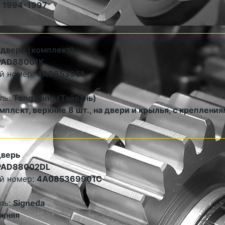
6 1994-1997
 двери (комплект)
PAD88001K
й номер:
4A0853951
ль:
Tong Yang (Тайвань)
мплект, верхние 8 шт., на двери и крылья, с креплени
дверь
PAD88002DL
й номер:
4A085369901C
ль:
Signeda
жняя