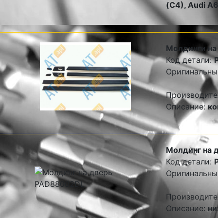
(C4), Audi A
Молдинги на
Код детали:
Оригинальны
Производите
Описание:
ко
Молдинг на 
Код детали:
Оригинальны
Производите
Описание:
ни