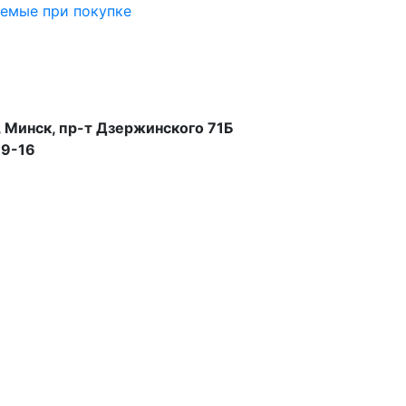
аемые при покупке
 Минск, пр-т Дзержинского 71Б
99-16