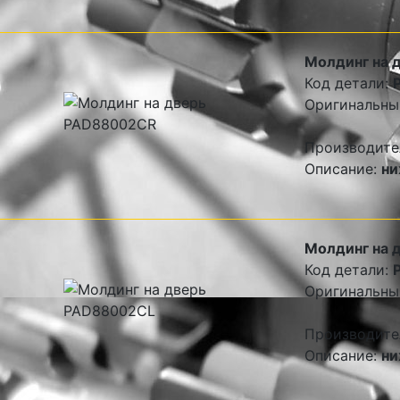
Молдинг на 
Код детали:
Оригинальны
Производите
Описание:
ни
Молдинг на 
Код детали:
Оригинальны
Производите
Описание:
ни