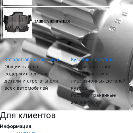
ЗАЩИТА ДВИГАТЕЛЯ
Каталог автозапчастей
Кузовные детали
Общий каталог
Частный каталог
содержит основные
оригинальных и
детали и агрегаты для
лицензионных деталей
всех автомобилей
кузова.
Распространенные
заменители.
Для клиентов
Информация