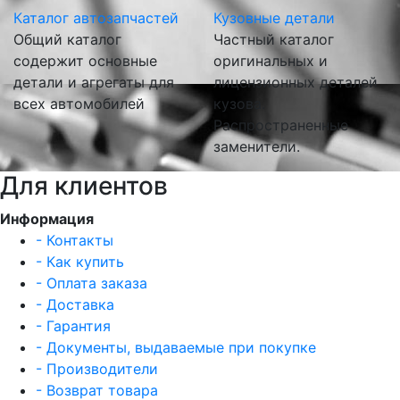
Каталог автозапчастей
Кузовные детали
Общий каталог
Частный каталог
содержит основные
оригинальных и
детали и агрегаты для
лицензионных деталей
всех автомобилей
кузова.
Распространенные
заменители.
Для клиентов
Информация
- Контакты
- Как купить
- Оплата заказа
- Доставка
- Гарантия
- Документы, выдаваемые при покупке
- Производители
- Возврат товара