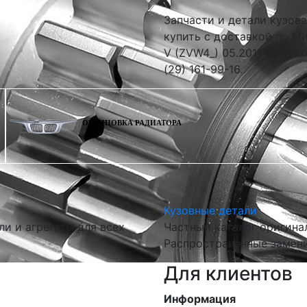
Запчасти и детали кузова
купить с доставкой по Ми
V (ZVW4_) 05.2011- по вы
(29) 161-99-16.
ОБЛИЦОВКА РАДИАТОРА
Кузовные детали
и и агрегаты для всех
Частный каталог оригина
Распространенные замени
Для клиентов
Информация