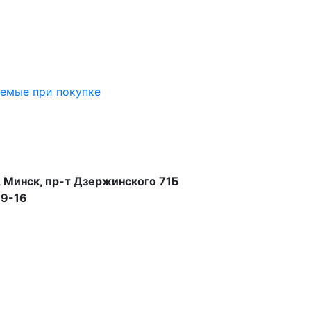
аемые при покупке
 Минск, пр-т Дзержинского 71Б
99-16