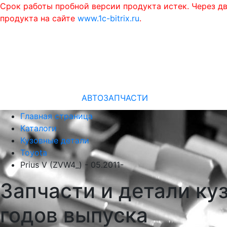
Срок работы пробной версии продукта истек. Через д
продукта на сайте
www.1c-bitrix.ru
.
АВТОЗАПЧАСТИ
Главная страница
Каталоги
Кузовные детали
Toyota
Prius V (ZVW4_) - 05.2011-
Запчасти и детали куз
годов выпуска