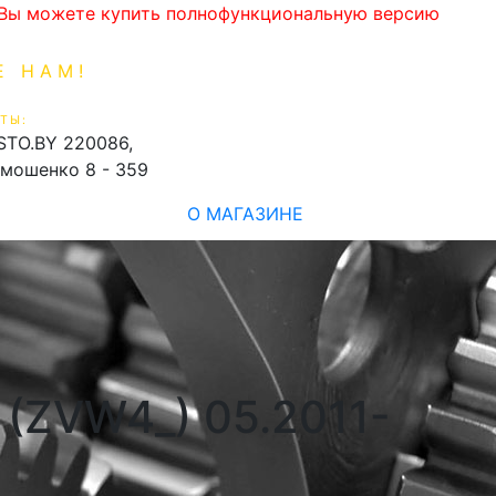
. Вы можете купить полнофункциональную версию
Е НАМ!
1-99-16
0
ТЫ:
shopping_cart
STO.BY
220086,
имошенко 8 - 359
О МАГАЗИНЕ
 (ZVW4_) 05.2011-