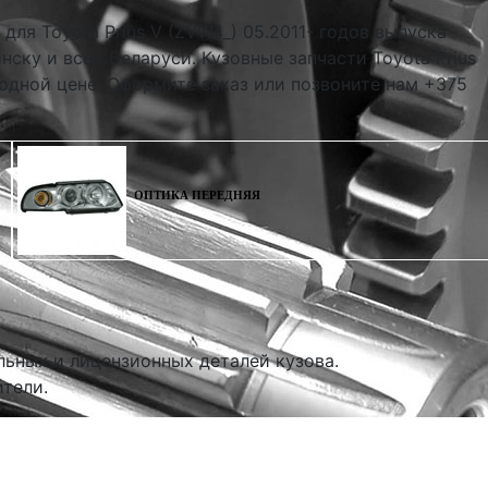
 для Toyota Prius V (ZVW4_) 05.2011- годов выпуска
нску и всей Беларуси. Кузовные запчасти Toyota Prius
годной цене. Оформите заказ или позвоните нам +375
ОПТИКА ПЕРЕДНЯЯ
льных и лицензионных деталей кузова.
тели.