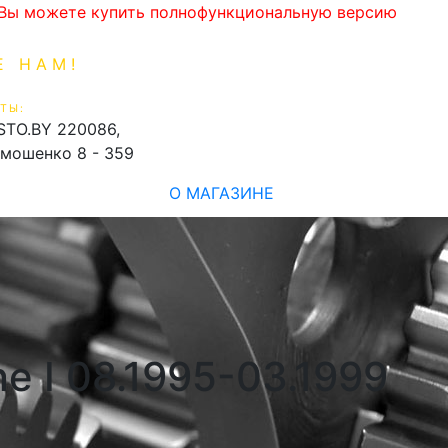
. Вы можете купить полнофункциональную версию
Е НАМ!
1-99-16
0
ТЫ:
shopping_cart
STO.BY
220086,
имошенко 8 - 359
О МАГАЗИНЕ
e I 08.1995-03.1999