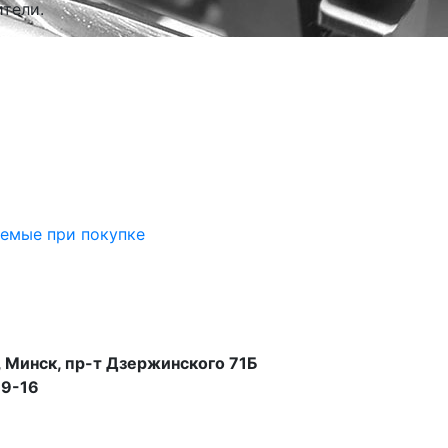
тели.
аемые при покупке
 Минск, пр-т Дзержинского 71Б
99-16