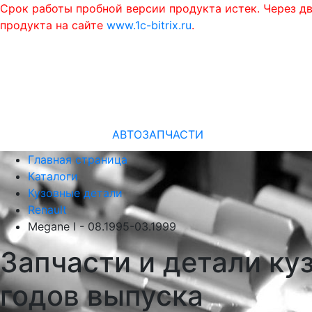
Срок работы пробной версии продукта истек. Через д
продукта на сайте
www.1c-bitrix.ru
.
АВТОЗАПЧАСТИ
Главная страница
Каталоги
Кузовные детали
Renault
Megane I - 08.1995-03.1999
Запчасти и детали куз
годов выпуска