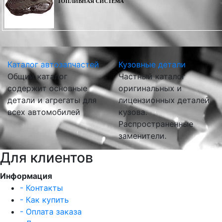
ТОПЛИВНАЯ СИСТЕМА
Каталог автозапчастей
Кузовные детали
Общий каталог
Частный каталог
содержит основные
оригинальных и
детали и агрегаты для
лицензионных деталей
всех автомобилей
кузова.
Распространенные
заменители.
Для клиентов
Информация
- Контакты
- Как купить
- Оплата заказа