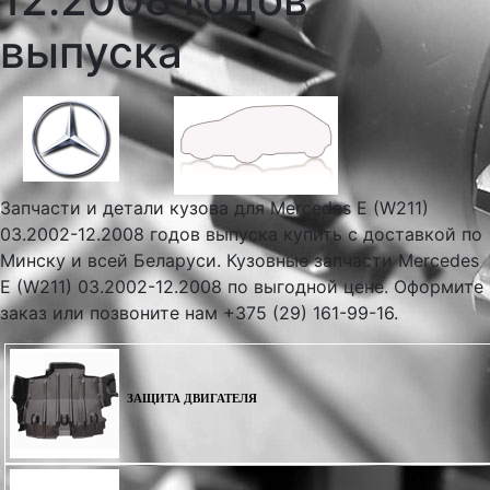
выпуска
Запчасти и детали кузова для Mercedes E (W211)
03.2002-12.2008 годов выпуска купить с доставкой по
Минску и всей Беларуси. Кузовные запчасти Mercedes
E (W211) 03.2002-12.2008 по выгодной цене. Оформите
заказ или позвоните нам +375 (29) 161-99-16.
ЗАЩИТА ДВИГАТЕЛЯ