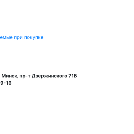
аемые при покупке
 Минск, пр-т Дзержинского 71Б
99-16