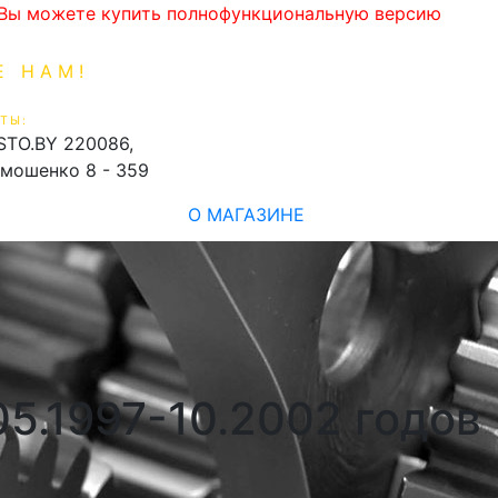
. Вы можете купить полнофункциональную версию
Е НАМ!
1-99-16
0
ТЫ:
shopping_cart
STO.BY
220086,
имошенко 8 - 359
О МАГАЗИНЕ
05.1997-10.2002 годов