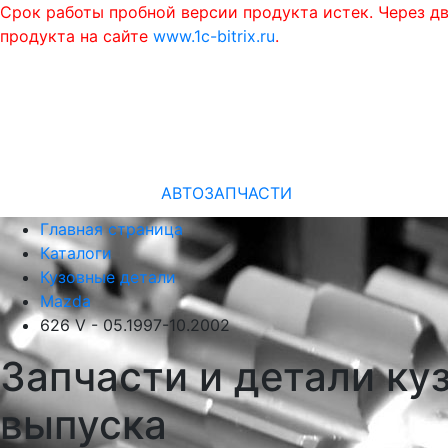
Срок работы пробной версии продукта истек. Через д
продукта на сайте
www.1c-bitrix.ru
.
АВТОЗАПЧАСТИ
Главная страница
Каталоги
Кузовные детали
Mazda
626 V - 05.1997-10.2002
Запчасти и детали ку
выпуска