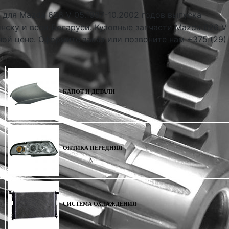
 для Mazda 626 V 05.1997-10.2002 годов выпуска
нску и всей Беларуси. Кузовные запчасти Mazda 626 V
ной цене. Оформите заказ или позвоните нам +375 (29)
КАПОТ И ДЕТАЛИ
ОПТИКА ПЕРЕДНЯЯ
СИСТЕМА ОХЛАЖДЕНИЯ