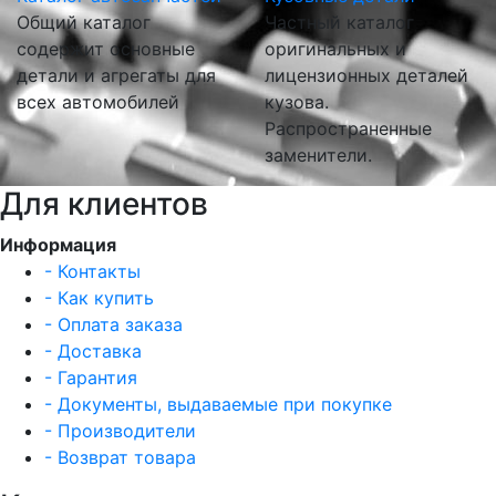
Общий каталог
Частный каталог
содержит основные
оригинальных и
детали и агрегаты для
лицензионных деталей
всех автомобилей
кузова.
Распространенные
заменители.
Для клиентов
Информация
- Контакты
- Как купить
- Оплата заказа
- Доставка
- Гарантия
- Документы, выдаваемые при покупке
- Производители
- Возврат товара