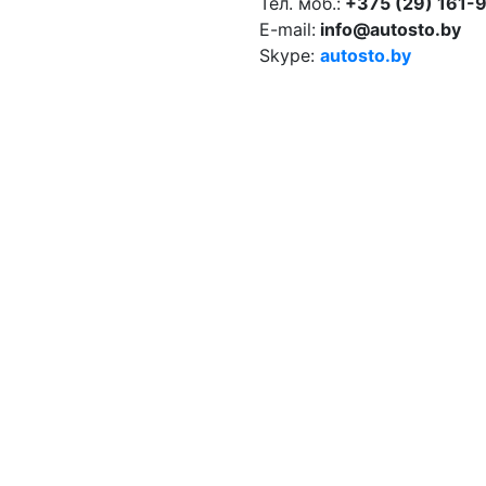
Тел. моб.:
+375 (29) 161-
E-mail:
info@autosto.by
Skype:
autosto.by