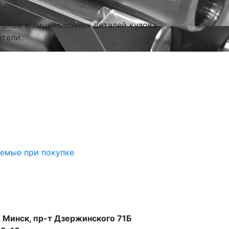
льных и лицензионных деталей кузова.
тели.
аемые при покупке
 Минск, пр-т Дзержинского 71Б