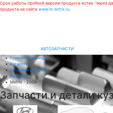
Срок работы пробной версии продукта истек. Через д
продукта на сайте
www.1c-bitrix.ru
.
АВТОЗАПЧАСТИ
Главная страница
Каталоги
Кузовные детали
Hyundai
Matrix - 2009-
Запчасти и детали куз