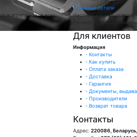
Кузовные детали
и и агрегаты для всех
Частный каталог оригина
Распространенные замени
Для клиентов
Информация
- Контакты
- Как купить
- Оплата заказа
- Доставка
- Гарантия
- Документы, выдав
- Производители
- Возврат товара
Контакты
Адрес:
220086, Беларусь,