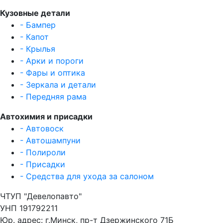
Кузовные детали
- Бампер
- Капот
- Крылья
- Арки и пороги
- Фары и оптика
- Зеркала и детали
- Передняя рама
Автохимия и присадки
- Автовоск
- Автошампуни
- Полироли
- Присадки
- Средства для ухода за салоном
ЧТУП "Девелопавто"
УНП 191792211
Юр. адрес: г.Минск, пр-т Дзержинского 71Б