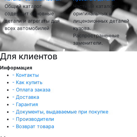
Общий каталог
Частный каталог
содержит основные
оригинальных и
детали и агрегаты для
лицензионных деталей
всех автомобилей
кузова.
Распространенные
заменители.
Для клиентов
Информация
- Контакты
- Как купить
- Оплата заказа
- Доставка
- Гарантия
- Документы, выдаваемые при покупке
- Производители
- Возврат товара