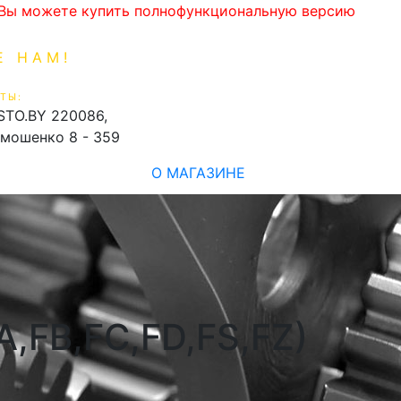
. Вы можете купить полнофункциональную версию
Е НАМ!
1-99-16
0
ТЫ:
shopping_cart
STO.BY
220086,
имошенко 8 - 359
О МАГАЗИНЕ
A,FB,FC,FD,FS,FZ)