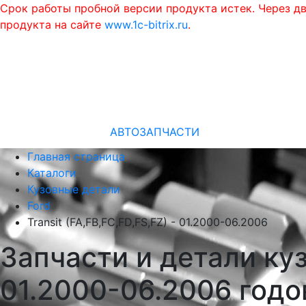
Срок работы пробной версии продукта истек. Через д
продукта на сайте
www.1c-bitrix.ru
.
АВТОЗАПЧАСТИ
Главная страница
Каталоги
Кузовные детали
Ford
Transit (FA,FB,FC,FD,FS,FZ) - 01.2000-06.2006
Запчасти и детали кузо
01.2000-06.2006 годо