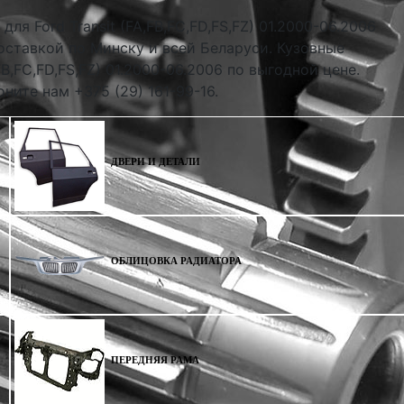
для Ford Transit (FA,FB,FC,FD,FS,FZ) 01.2000-06.2006
оставкой по Минску и всей Беларуси. Кузовные
,FB,FC,FD,FS,FZ) 01.2000-06.2006 по выгодной цене.
ните нам +375 (29) 161-99-16.
ДВЕРИ И ДЕТАЛИ
ОБЛИЦОВКА РАДИАТОРА
ПЕРЕДНЯЯ РАМА