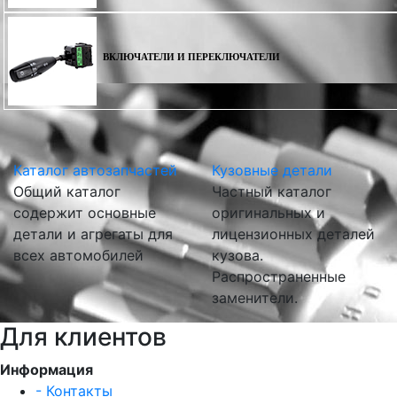
ВКЛЮЧАТЕЛИ И ПЕРЕКЛЮЧАТЕЛИ
Каталог автозапчастей
Кузовные детали
Общий каталог
Частный каталог
содержит основные
оригинальных и
детали и агрегаты для
лицензионных деталей
всех автомобилей
кузова.
Распространенные
заменители.
Для клиентов
Информация
- Контакты