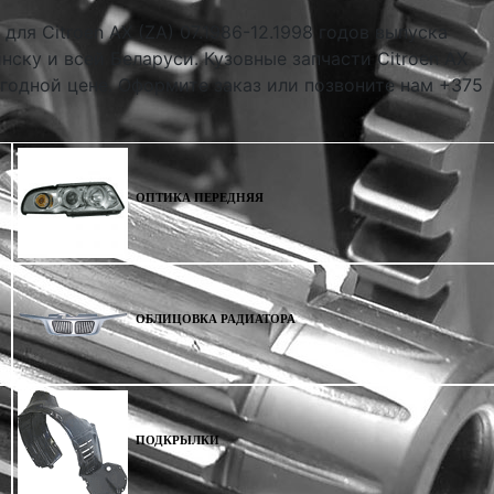
для Citroen AX (ZA) 07.1986-12.1998 годов выпуска
нску и всей Беларуси. Кузовные запчасти Citroen AX
выгодной цене. Оформите заказ или позвоните нам +375
ОПТИКА ПЕРЕДНЯЯ
ОБЛИЦОВКА РАДИАТОРА
ПОДКРЫЛКИ