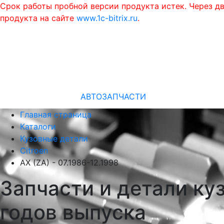
Срок работы пробной версии продукта истек. Через д
продукта на сайте
www.1c-bitrix.ru
.
АВТОЗАПЧАСТИ
Главная страница
Каталоги
Кузовные детали
Citroen
AX (ZA) - 07.1986-12.1998
Запчасти и детали куз
годов выпуска