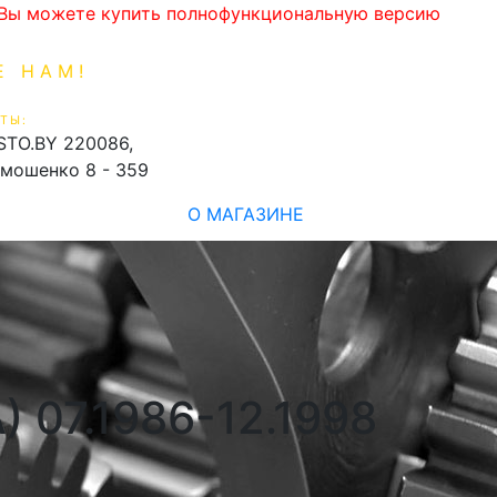
. Вы можете купить полнофункциональную версию
Е НАМ!
1-99-16
0
ТЫ:
shopping_cart
STO.BY
220086,
имошенко 8 - 359
О МАГАЗИНЕ
) 07.1986-12.1998