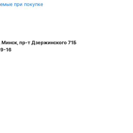
аемые при покупке
 Минск, пр-т Дзержинского 71Б
99-16