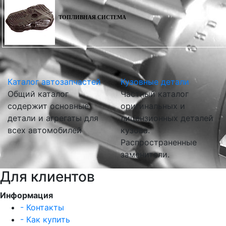
ТОПЛИВНАЯ СИСТЕМА
Каталог автозапчастей
Кузовные детали
Общий каталог
Частный каталог
содержит основные
оригинальных и
детали и агрегаты для
лицензионных деталей
всех автомобилей
кузова.
Распространенные
заменители.
Для клиентов
Информация
- Контакты
- Как купить