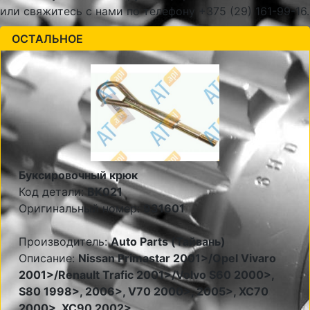
или свяжитесь с нами по телефону +375 (29) 161-99-16.
ОСТАЛЬНОЕ
Буксировочный крюк
Код детали:
BK021
Оригинальный номер:
931601
Производитель:
Auto Parts (Тайвань)
Описание:
Nissan Primastar 2001>/Opel Vivaro
2001>/Renault Trafic 2001>/Volvo S60 2000>,
S80 1998>, 2006>, V70 2000>, 2005>, XC70
2000>, XC90 2002>