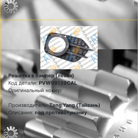
Решетка в бампер (левая)
Код детали:
PVW99139CAL
Оригинальный номер:
Производитель:
Tong Yang (Тайвань)
Описание:
под противотуманку