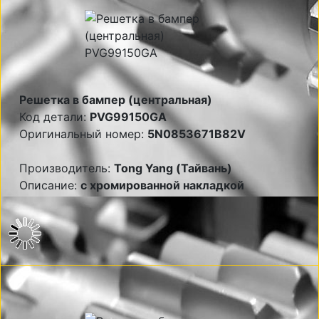
Решетка в бампер (центральная)
Код детали:
PVG99150GA
Оригинальный номер:
5N0853671B82V
Производитель:
Tong Yang (Тайвань)
Описание:
с хромированной накладкой