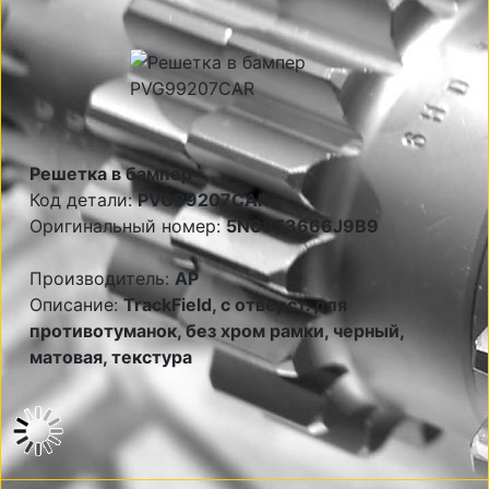
Решетка в бампер
Код детали:
PVG99207CAR
Оригинальный номер:
5N0853666J9B9
Производитель:
AP
Описание:
TrackField, с отверст. для
противотуманок, без хром рамки, черный,
матовая, текстура