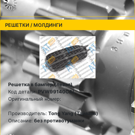
РЕШЕТКИ / МОЛДИНГИ
Решетка в бампер (левая)
Код детали:
PVW99140CAL
Оригинальный номер:
Производитель:
Tong Yang (Тайвань)
Описание:
без противотуманки