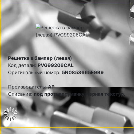
Решетка в бампер (левая)
Код детали:
PVG99206CAL
Оригинальный номер:
5N0853665E9B9
Производитель:
AP
Описание:
под противотуманку, черная текстур.