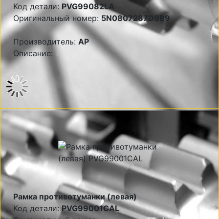
Код детали:
PVG99082LA
Оригинальный номер:
5N0807287D9B9
Производитель:
AP
Описание:
Рамка противотуманки (левая)
Код детали:
PVG99001CAL