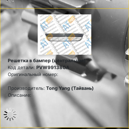
Решетка в бампер (центральная)
Код детали:
PVW99138GA
Оригинальный номер:
Производитель:
Tong Yang (Тайвань)
Описание: