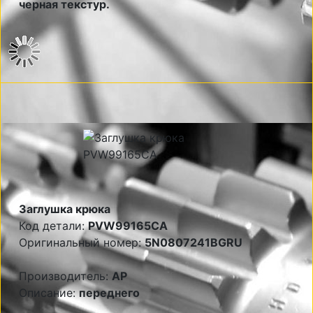
черная текстур.
Заглушка крюка
Код детали:
PVW99165CA
Оригинальный номер:
5N0807241BGRU
Производитель:
AP
Описание:
переднего