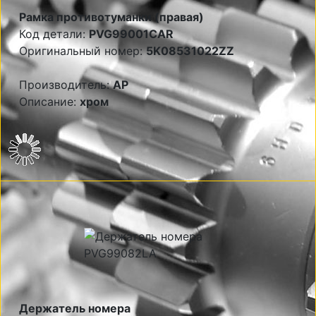
Рамка противотуманки (правая)
Код детали:
PVG99001CAR
Оригинальный номер:
5K08531022ZZ
Производитель:
AP
Описание:
хром
Держатель номера