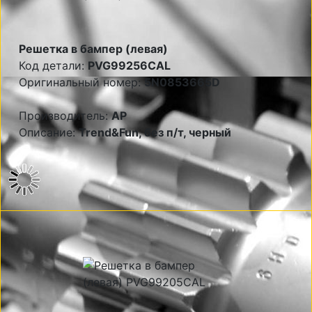
Решетка в бампер (левая)
Код детали:
PVG99256CAL
Оригинальный номер:
5N0853665D
Производитель:
AP
Описание:
Trend&Fun, без п/т, черный