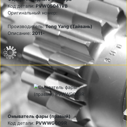
Код детали:
PVW05041VB
Оригинальный номер:
Производитель:
Tong Yang (Тайвань)
Описание:
2011-
Омыватель фары (правый)
Код детали:
PVWWG009R