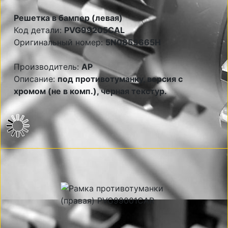
Решетка в бампер (левая)
Код детали:
PVG99205CAL
Оригинальный номер:
5N0853665H
Производитель:
AP
Описание:
под противотуманку, версия с
хромом (не в комп.), черная текстур.