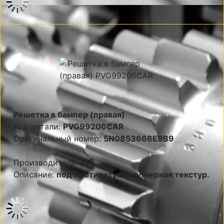
Решетка в бампер (правая)
Код детали:
PVG99206CAR
Оригинальный номер:
5N0853666E9B9
Производитель:
AP
Описание:
под противотуманку, черная текстур.