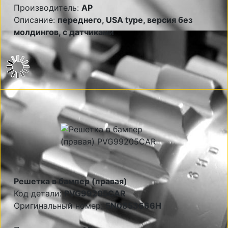
Производитель:
AP
Описание:
переднего, USA type, версия без
молдингов, с датчиками
Решетка в бампер (правая)
Код детали:
PVG99205CAR
Оригинальный номер:
5N0853666H