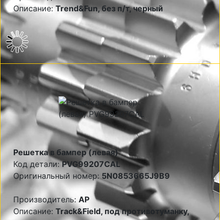
Описание:
Trend&Fun, без п/т, черный
Решетка в бампер (левая)
Код детали:
PVG99207CAL
Оригинальный номер:
5N0853665J9B9
Производитель:
AP
Описание:
Track&Field, под противотуманку,