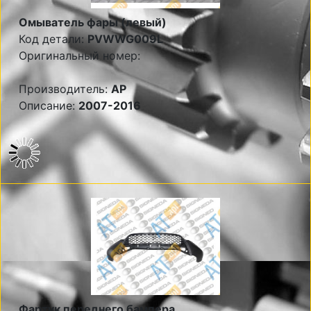
Омыватель фары (левый)
Код детали:
PVWWG009L
Оригинальный номер:
Производитель:
AP
Описание:
2007-2016
Фартук переднего бампера