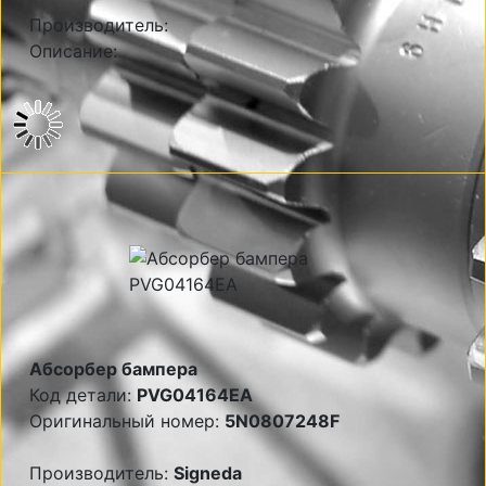
Производитель:
Описание:
Абсорбер бампера
Код детали:
PVG04164EA
Оригинальный номер:
5N0807248F
Производитель:
Signeda