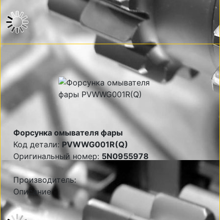
Форсунка омывателя фары
Код детали:
PVWWG001R(Q)
Оригинальный номер:
5N0955978
Производитель:
Описание: