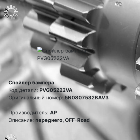
Спойлер бампера
Код детали:
PVG05222VA
Оригинальный номер:
5N0807532BAV3
Производитель:
AP
Описание:
переднего, OFF-Road