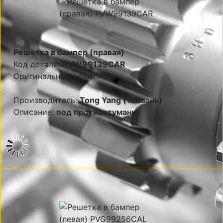
Решетка в бампер (правая)
Код детали:
PVW99139CAR
Оригинальный номер:
Производитель:
Tong Yang (Тайвань)
Описание:
под противотуманку