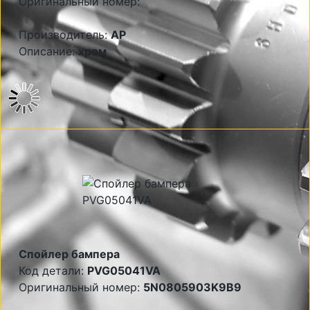
Оригинальный номер:
Производитель:
AP
Описание:
хром
Спойлер бампера
Код детали:
PVG05041VA
Оригинальный номер:
5N0805903K9B9