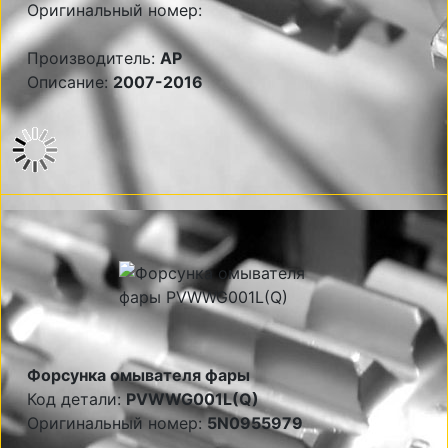
Оригинальный номер:
Производитель:
AP
Описание:
2007-2016
Форсунка омывателя фары
Код детали:
PVWWG001L(Q)
Оригинальный номер:
5N0955979