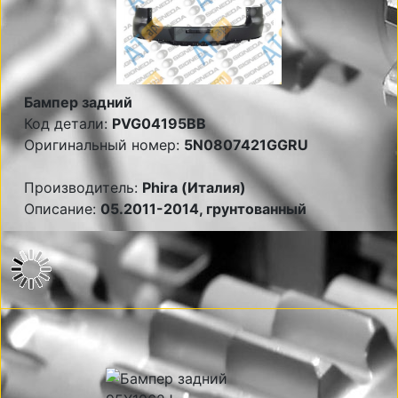
Бампер задний
Код детали:
PVG04195BB
Оригинальный номер:
5N0807421GGRU
Производитель:
Phira (Италия)
Описание:
05.2011-2014, грунтованный