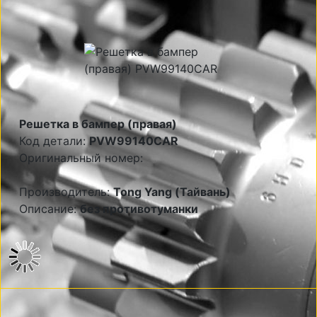
Решетка в бампер (правая)
Код детали:
PVW99140CAR
Оригинальный номер:
Производитель:
Tong Yang (Тайвань)
Описание:
без противотуманки