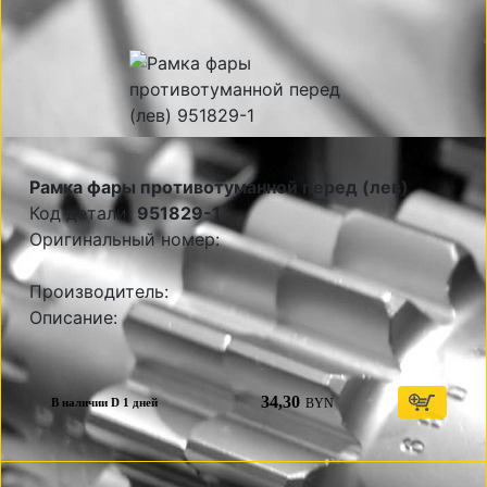
Рамка фары противотуманной перед (лев)
Код детали:
951829-1
Оригинальный номер:
Производитель:
Описание:
34,30
BYN
В наличии D 1 дней