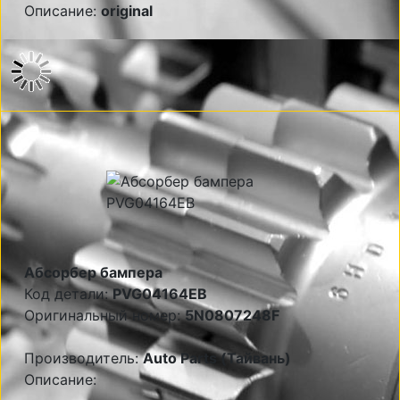
Описание:
original
Абсорбер бампера
Код детали:
PVG04164EB
Оригинальный номер:
5N0807248F
Производитель:
Auto Parts (Тайвань)
Описание: