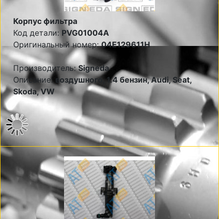
Корпус фильтра
Код детали:
PVG01004A
Оригинальный номер:
04E129611H
Производитель:
Signeda
Описание:
воздушного, 1.4 бензин, Audi, Seat,
Skoda, VW