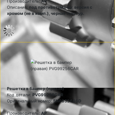
Производитель:
AP
Описание:
под противотуманку, версия с
хромом (не в комп.), черная текстур.
Решетка в бампер (правая)
Код детали:
PVG99256CAR
Оригинальный номер:
5N0853666D
Производитель:
AP