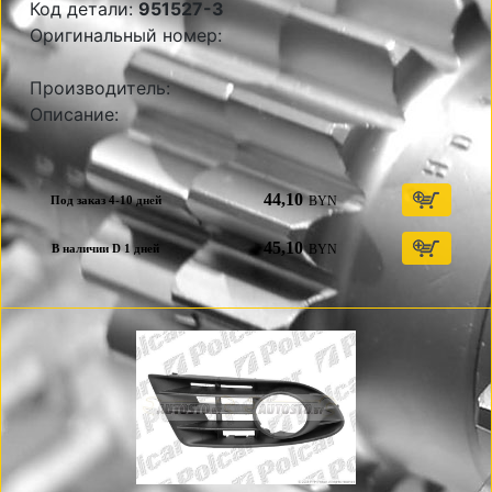
Код детали:
951527-3
Оригинальный номер:
Производитель:
Описание:
44,10
BYN
Под заказ 4-10 дней
45,10
BYN
В наличии D 1 дней