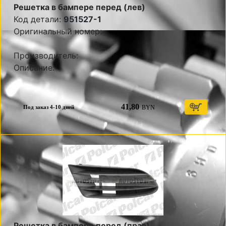
Решетка в бампере перед (лев)
Код детали:
951527-1
Оригинальный номер:
Производитель:
Описание:
41,80
BYN
Под заказ 4-10 дней
Решетка в бампере перед (прав)