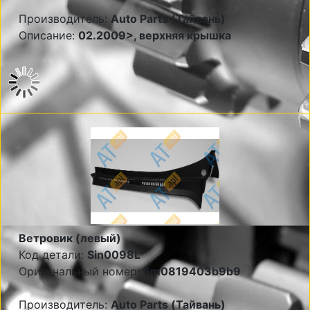
Производитель:
Auto Parts (Тайвань)
Описание:
02.2009>, верхняя крышка
Ветровик (левый)
Код детали:
Sin0098L
Оригинальный номер:
5m0819403b9b9
Производитель:
Auto Parts (Тайвань)