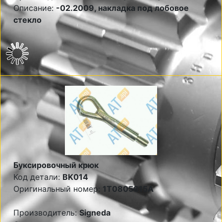
Описание:
-02.2009, накладка под лобовое
стекло
Буксировочный крюк
Код детали:
BK014
Оригинальный номер:
1T0805615A
Производитель:
Signeda