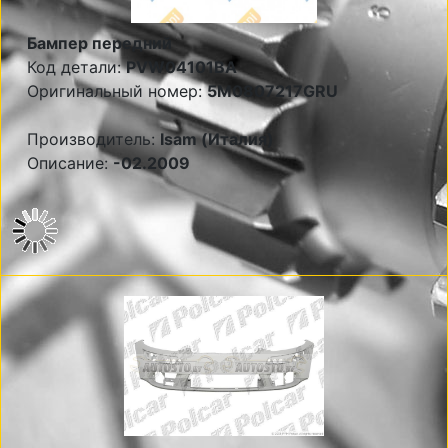
Бампер передний
Код детали:
PVW04101BA
Оригинальный номер:
5M0807217GRU
Производитель:
Isam (Италия)
Описание:
-02.2009