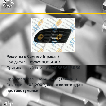
Решетка в бампер (правая)
Код детали:
PVW99035CAR
Оригинальный номер:
5M08536669B9
Производитель:
Tong Yang (Тайвань)
Описание:
-02.2009, без отверстия для
противотуманки