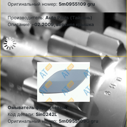
Оригинальный номер:
5m0955109 gru
Производитель:
Auto Parts (Тайвань)
Описание:
-02.2009, верхняя крышка
Омыватель фары (левый)
Код детали:
Sin0242L
Оригинальный номер:
5m0955109G gru