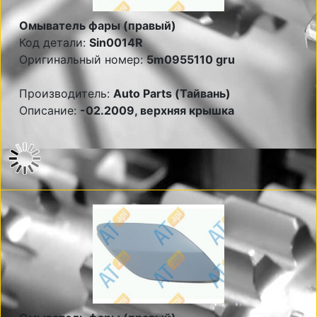
Омыватель фары (правый)
Код детали:
Sin0014R
Оригинальный номер:
5m0955110 gru
Производитель:
Auto Parts (Тайвань)
Описание:
-02.2009, верхняя крышка