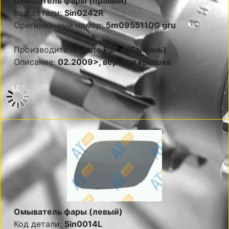
Омыватель фары (правый)
Код детали:
Sin0242R
Оригинальный номер:
5m0955110G gru
Производитель:
Auto Parts (Тайвань)
Описание:
02.2009>, верхняя крышка
Омыватель фары (левый)
Код детали:
Sin0014L