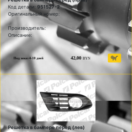
Код детали:
951527-2
Оригинальный номер:
Производитель:
Описание:
42,00
BYN
Под заказ 4-10 дней
Решетка в бампере перед (лев)