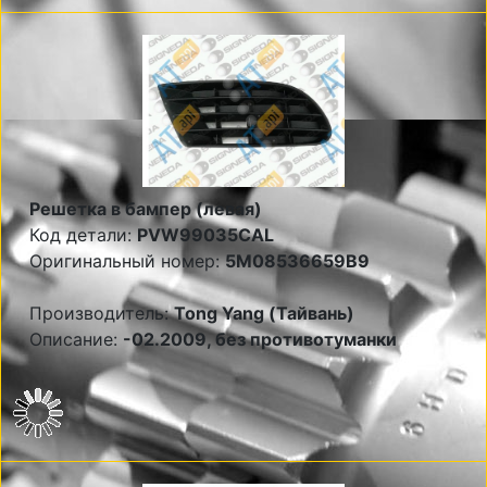
Решетка в бампер (левая)
Код детали:
PVW99035CAL
Оригинальный номер:
5M08536659B9
Производитель:
Tong Yang (Тайвань)
Описание:
-02.2009, без противотуманки