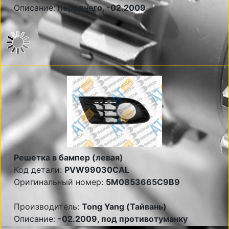
Описание:
переднего, -02.2009
Решетка в бампер (левая)
Код детали:
PVW99030CAL
Оригинальный номер:
5M0853665C9B9
Производитель:
Tong Yang (Тайвань)
Описание:
-02.2009, под противотуманку