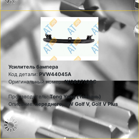
Усилитель бампера
Код детали:
PVW44045A
Оригинальный номер:
1K0807109C
Производитель:
Tong Yang (Тайвань)
Описание:
переднего, VW Golf V, Golf V Plus