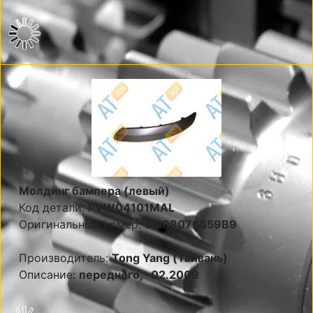
Молдинг бампера (левый)
Код детали:
PVW04101MAL
Оригинальный номер:
5M08076559B9
Производитель:
Tong Yang (Тайвань)
Описание:
переднего, -02.2009