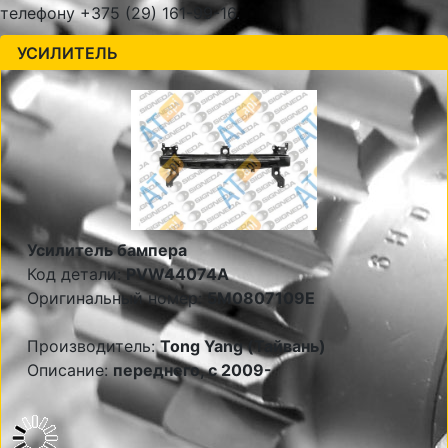
телефону +375 (29) 161-99-16.
УСИЛИТЕЛЬ
Усилитель бампера
Код детали:
PVW44074A
Оригинальный номер:
5M0807109E
Производитель:
Tong Yang (Тайвань)
Описание:
переднего, c 2009-