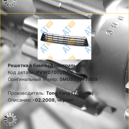
Решетка в бампер (центральная)
Код детали:
PVW07072GAN
Оригинальный номер:
5M08536779B9
Производитель:
Tong Yang (Тайвань)
Описание:
-02.2009, черная