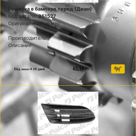
Решетка в бампере перед (Диам)
Код детали:
951527
Оригинальный номер:
Производитель:
Описание:
62,10
BYN
Под заказ 4-10 дней