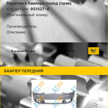
Решетка в бампере перед (прав)
Код детали:
951527-4
Оригинальный номер:
Производитель:
Описание:
44,00
BYN
В наличии D 1 дней
БАМПЕР ПЕРЕДНИЙ