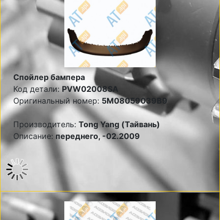
Спойлер бампера
Код детали:
PVW02008SA
Оригинальный номер:
5M08059039B9
Производитель:
Tong Yang (Тайвань)
Описание:
переднего, -02.2009