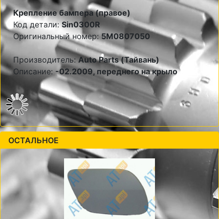
Крепление бампера (правое)
Код детали:
Sin0300R
Оригинальный номер:
5M0807050
Производитель:
Auto Parts (Тайвань)
Описание:
-02.2009, переднего на крыло
ОСТАЛЬНОЕ