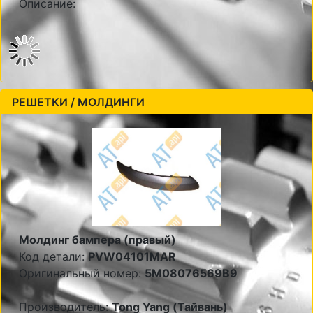
Описание:
РЕШЕТКИ / МОЛДИНГИ
Молдинг бампера (правый)
Код детали:
PVW04101MAR
Оригинальный номер:
5M08076569B9
Производитель:
Tong Yang (Тайвань)