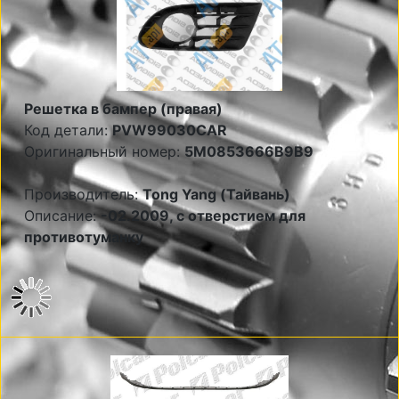
Решетка в бампер (правая)
Код детали:
PVW99030CAR
Оригинальный номер:
5M0853666B9B9
Производитель:
Tong Yang (Тайвань)
Описание:
-02.2009, с отверстием для
противотуманку