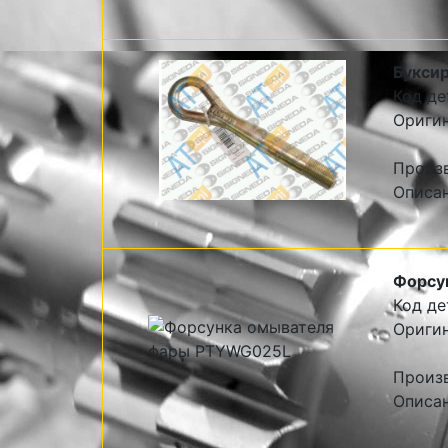
Букси
Код де
Ориги
Произ
Описа
Форсу
Код де
Ориги
Произ
Описа