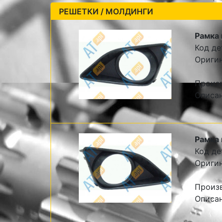
РЕШЕТКИ / МОЛДИНГИ
Рамка 
Код де
Ориги
Произ
Описа
Рамка 
Код де
Ориги
Произ
Описа