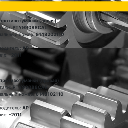
противотуманки (левая)
тали:
PTY99088CAL
нальный номер:
8148202110
водитель:
AP
ние:
-2011
противотуманки (правая)
тали:
PTY99088CAR
нальный номер:
8148102110
водитель:
AP
ние:
-2011