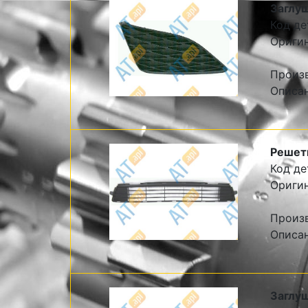
Заглуш
Код де
Ориги
Произ
Описа
Решетк
Код де
Ориги
Произ
Описа
Заглуш