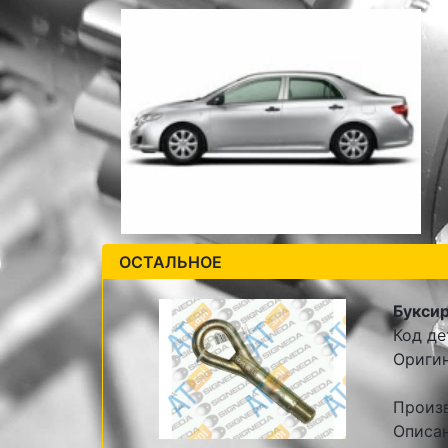
ОСТАЛЬНОЕ
Букси
Код де
Ориги
Произ
Описа