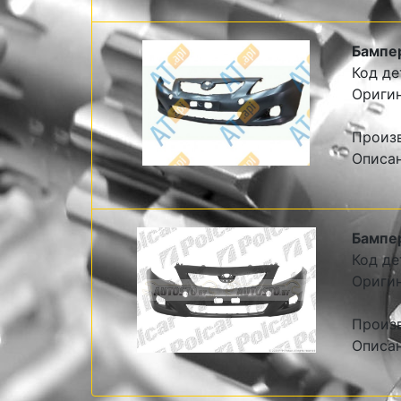
Бампе
Код де
Ориги
Произ
Описа
Бампе
Код де
Оригин
Произв
Описан