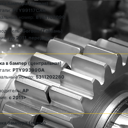
ка бампера (правая)
тали:
PTY99117CAR
нальный номер:
8148102090
водитель:
Gordon (Тайвань)
ние:
до 2011, переднего
а в бампер (центральная)
тали:
PTY99399GA
нальный номер:
5311202280
водитель:
AP
ние:
c 2011>
ка бампера (левая)