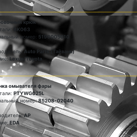
ровочный крюк
тали:
BK063
нальный номер:
5196005010
водитель:
Auto Parts (Тайвань)
ние:
Lexus/Toyota
нка омывателя фары
тали:
PTYWG025L
нальный номер:
85208-02040
водитель:
AP
ние:
EDA