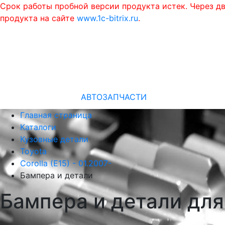
Срок работы пробной версии продукта истек. Через д
продукта на сайте
www.1c-bitrix.ru
.
АВТОЗАПЧАСТИ
Главная страница
Каталоги
Кузовные детали
Toyota
Corolla (E15) - 01.2007-
Бампера и детали
Бампера и детали для 