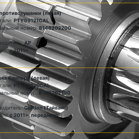
противотуманки (левая)
тали:
PTY99121CAL
нальный номер:
8148202200
водитель:
AP
ние:
c 2011>
ка бампера (левая)
тали:
PTY99120CAL
нальный номер:
8148202190
водитель:
Gordon (Тайвань)
ние:
c 2011>, переднего