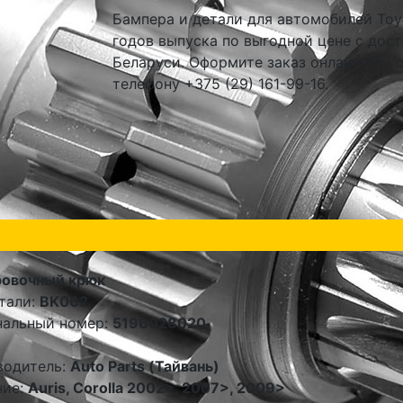
Бампера и детали для автомобилей Toyot
годов выпуска по выгодной цене с дост
Беларуси. Оформите заказ онлайн или 
телефону +375 (29) 161-99-16.
ровочный крюк
тали:
BK062
нальный номер:
5196028020
водитель:
Auto Parts (Тайвань)
ние:
Auris, Corolla 2002>, 2007>, 2009>