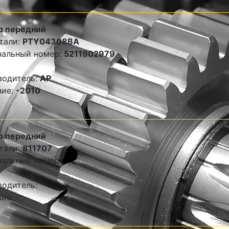
р передний
тали:
PTY04308BA
нальный номер:
5211902979
водитель:
AP
ние:
-2010
р передний
тали:
811707
альный номер:
одитель:
ие: