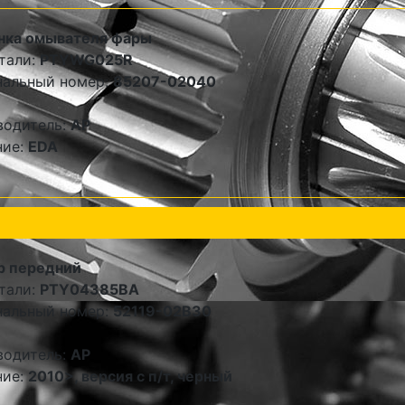
нка омывателя фары
тали:
PTYWG025R
нальный номер:
85207-02040
водитель:
AP
ние:
EDA
р передний
тали:
PTY04385BA
нальный номер:
52119-02B30
водитель:
AP
ние:
2010>, версия с п/т, черный