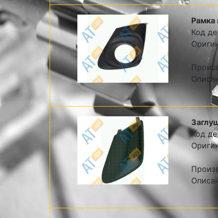
Рамка 
Код де
Ориги
Произ
Описа
Заглуш
Код де
Ориги
Произ
Описа