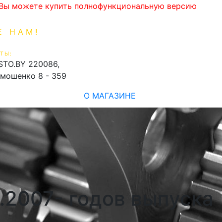
. Вы можете купить полнофункциональную версию
Е НАМ!
1-99-16
0
ТЫ:
shopping_cart
STO.BY
220086,
имошенко 8 - 359
О МАГАЗИНЕ
1.2007- годов выпуска