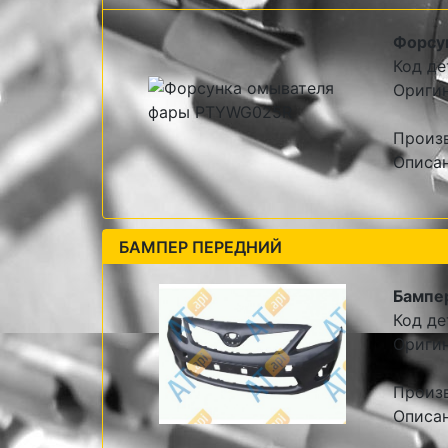
Форсу
Код де
Ориги
Произ
Описа
БАМПЕР ПЕРЕДНИЙ
Бампе
Код де
Ориги
Произ
Описа