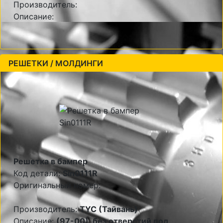
Производитель:
Описание:
РЕШЕТКИ / МОЛДИНГИ
Решетка в бампер
Код детали:
Sin0111R
Оригинальный номер:
Производитель:
TYC (Тайвань)
Описание:
(97-00), без отверстий под