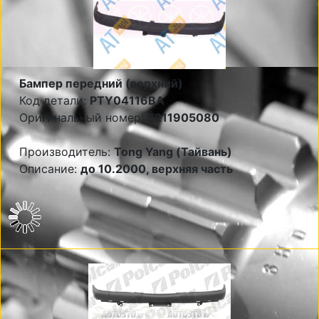
Бампер передний (верхний)
Код детали:
PTY04116BA
Оригинальный номер:
5211905080
Производитель:
Tong Yang (Тайвань)
Описание:
до 10.2000, верхняя часть