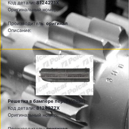
Код детали:
8124271X
Оригинальный номер:
Производитель:
оригинал
Описание:
Решетка в бампере перед (прав)
Код детали:
8124272X
Оригинальный номер:
Производитель:
оригинал