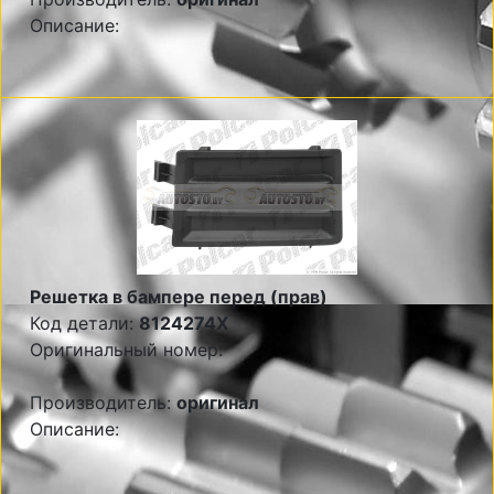
Описание:
Решетка в бампере перед (прав)
Код детали:
8124274X
Оригинальный номер:
Производитель:
оригинал
Описание: