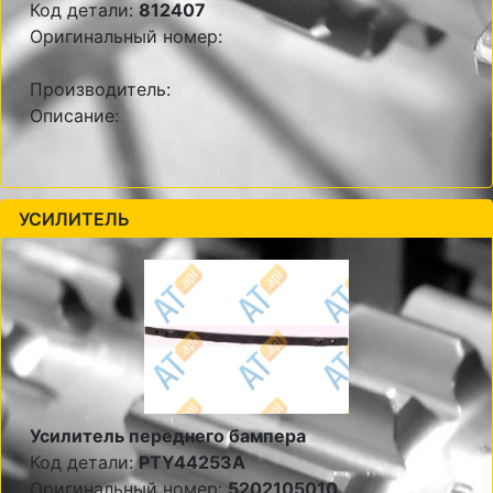
Код детали:
812407
Оригинальный номер:
Производитель:
Описание:
УСИЛИТЕЛЬ
Усилитель переднего бампера
Код детали:
PTY44253A
Оригинальный номер:
5202105010