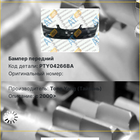
Бампер передний
Код детали:
PTY04266BA
Оригинальный номер:
Производитель:
Tong Yang (Тайвань)
Описание:
c 2000>