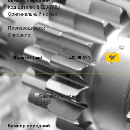
Бампер передний
Код детали:
8123072J
Оригинальный номер:
Производитель:
Описание:
220,30
BYN
В наличии 3-5 дней
Бампер передний