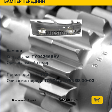
БАМПЕР ПЕРЕДНИЙ
Бампер
Код детали:
TY04266BAV
Оригинальный номер:
Производитель:
TYG
Описание:
передн TOYOTA: AVENSIS 00-03
542,60
BYN
В наличии S 1 дней