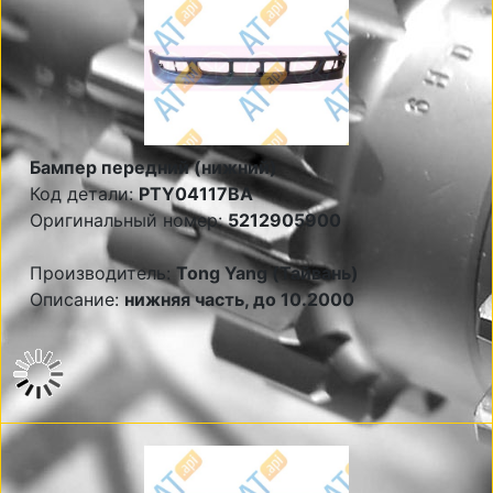
Бампер передний (нижний)
Код детали:
PTY04117BA
Оригинальный номер:
5212905900
Производитель:
Tong Yang (Тайвань)
Описание:
нижняя часть, до 10.2000