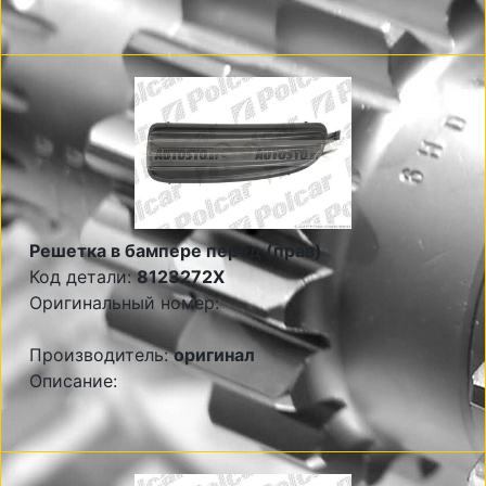
Решетка в бампере перед (прав)
Код детали:
8123272X
Оригинальный номер:
Производитель:
оригинал
Описание: