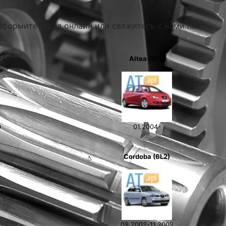
Оформите заказ онлайн или свяжитесь с нами по
Altea (5P1)
0
01.2004-
Cordoba (6L2)
2
09.2002-11.2009