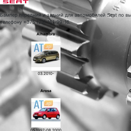
Бампер передний и задний для автомобилей Seat по вы
телефону +375 (29) 161-99-16.
Alhambra
03.2010-
Arosa
05.1997-08.2000