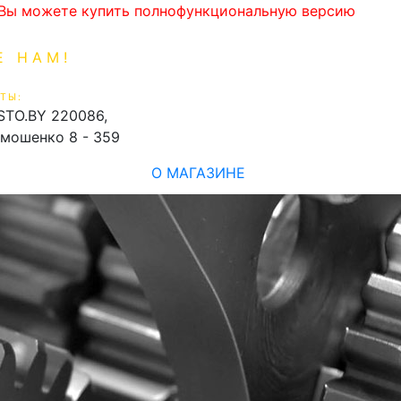
. Вы можете купить полнофункциональную версию
Е НАМ!
1-99-16
0
ТЫ:
shopping_cart
STO.BY
220086,
имошенко 8 - 359
О МАГАЗИНЕ