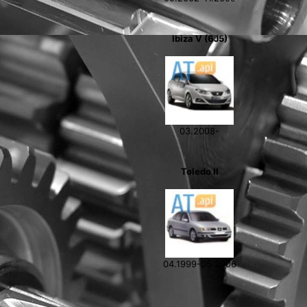
Ibiza V (6J5)
9
03.2008-
Toledo II
04.1999-05.2006