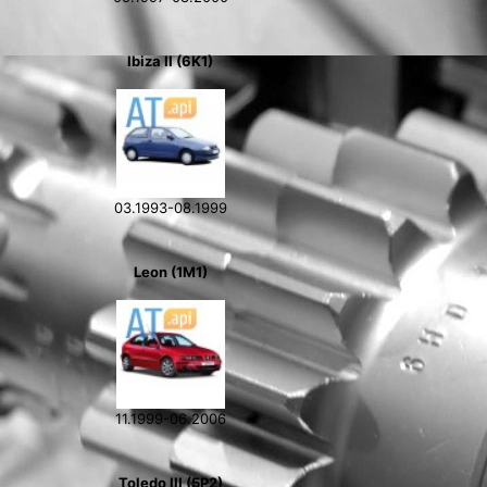
Ibiza II (6K1)
03.1993-08.1999
Leon (1M1)
11.1999-06.2006
Toledo III (5P2)