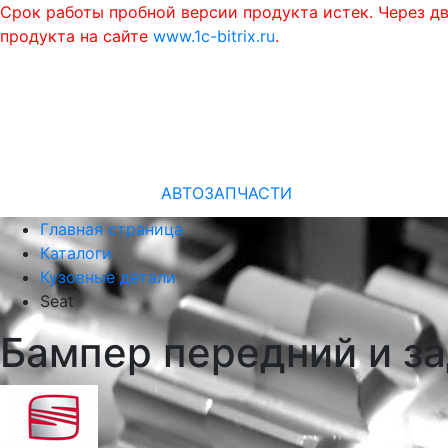
Срок работы пробной версии продукта истек. Через д
продукта на сайте
www.1c-bitrix.ru
.
АВТОЗАПЧАСТИ
Главная страница
Каталоги
Кузовные детали
Seat
Бампер передний и за