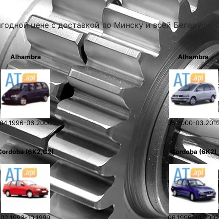
годной цене с доставкой по Минску и всей Беларуси. 
Alhambra
Alhambra
04.1996-06.2000
06.2000-03.201
Cordoba (6K2,C2)
Cordoba (6K2)
02.1993-10.1999
06.1999-10.200