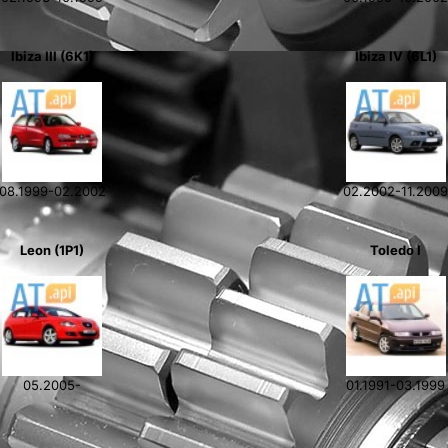
Ibiza III (6K1)
Ibiza IV (6L1)
08.1999-02.2002
02.2002-11.200
Leon (1P1)
Toledo I
05.2005-
01.1991-03.1999