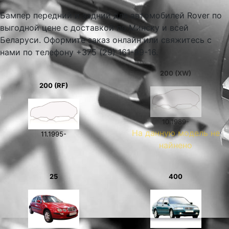
Бампер передний и задний для автомобилей Rover по
выгодной цене с доставкой по Минску и всей
Беларуси. Оформите заказ онлайн или свяжитесь с
нами по телефону +375 (29) 161-99-16.
200 (XW)
200 (RF)
10.1989-
На данную модель не
11.1995-
найнено
25
400