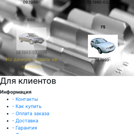
09.1999-
05.1995-03.2000
600
75
08.1993-02.1999
На данную модель не
02.1999-
найнено
Для клиентов
Информация
- Контакты
- Как купить
- Оплата заказа
- Доставка
- Гарантия