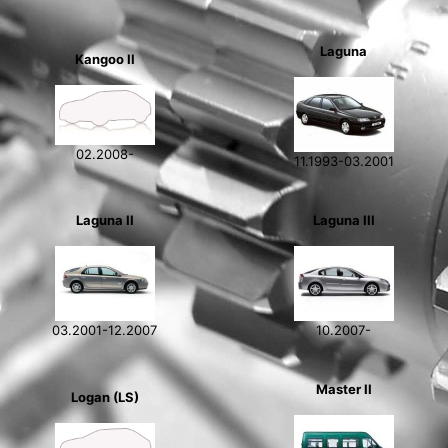
Laguna
Kangoo II
02.2008-
11.1993-03.2001
Laguna II
Laguna III
03.2001-12.2007
10.2007-
Master II
Logan (LS)