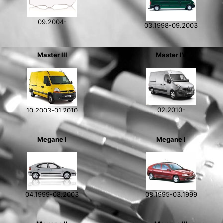
09.2004-
03.1998-09.2003
Master III
Master IV
02.2010-
10.2003-01.2010
Megane I
Megane I
04.1999-08.2003
08.1995-03.1999