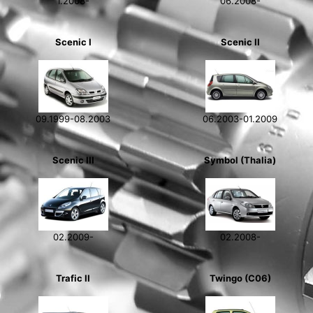
1.2008-
06.2008-
Scenic I
Scenic II
09.1999-08.2003
06.2003-01.2009
Scenic III
Symbol (Thalia)
02.2009-
02.2008-
Trafic II
Twingo (C06)