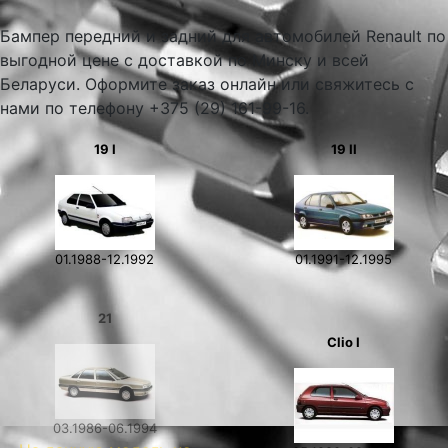
Бампер передний и задний для автомобилей Renault по
выгодной цене с доставкой по Минску и всей
Беларуси. Оформите заказ онлайн или свяжитесь с
нами по телефону +375 (29) 161-99-16.
19 I
19 II
01.1988-12.1992
01.1991-12.1995
21
Clio I
03.1986-06.1994