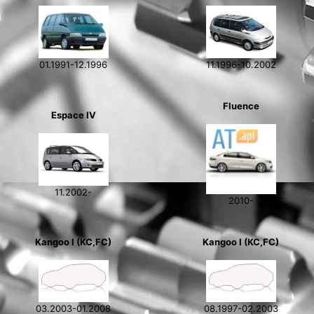
01.1991-12.1996
11.1996-10.2002
Fluence
Espace IV
11.2002-
2010-
Kangoo I (KC,FC)
Kangoo I (KC,FC)
03.2003-01.2008
08.1997-02.2003