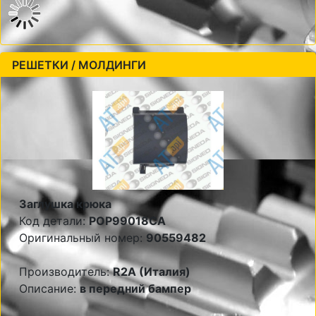
РЕШЕТКИ / МОЛДИНГИ
Заглушка крюка
Код детали:
POP99018CA
Оригинальный номер:
90559482
Производитель:
R2A (Италия)
Описание:
в передний бампер