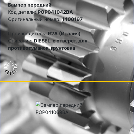
Бампер передний
Код детали:
POP041042BA
Оригинальный номер:
1400197
Производитель:
R2A (Италия)
Описание:
DIESEL, с отверст. для
противотуманок, грунтовка