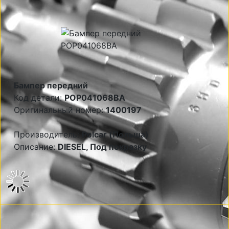
Бампер передний
Код детали:
POP041068BA
Оригинальный номер:
1400197
Производитель:
Polcar (Польша)
Описание:
DIESEL, Под покразку