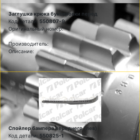
Заглушка крюка буксировки перед
Код детали:
550807-9
Оригинальный номер:
Производитель:
Описание:
Спойлер бампера переднего (лев)
Код детали:
550825-1