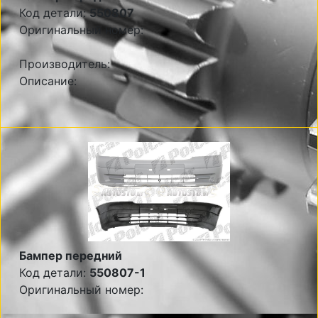
Код детали:
550807
Оригинальный номер:
Производитель:
Описание:
Бампер передний
Код детали:
550807-1
Оригинальный номер: