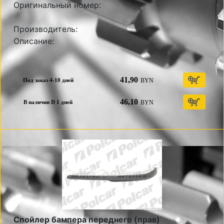
Оригинальный номер:
Производитель:
Описание:
41,90
BYN
Под заказ 4-10 дней
46,10
BYN
В наличии D 1 дней
Спойлер бампера переднего (прав)