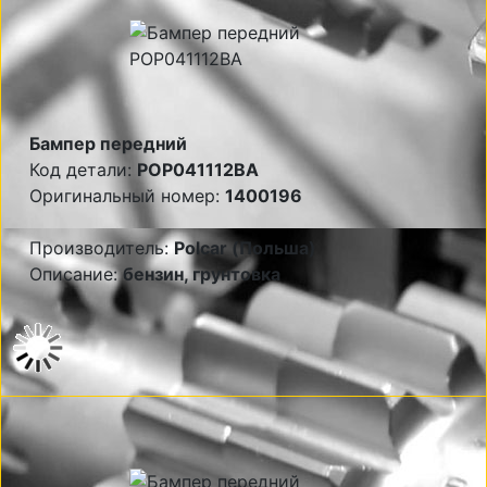
Бампер передний
Код детали:
POP041112BA
Оригинальный номер:
1400196
Производитель:
Polcar (Польша)
Описание:
бензин, грунтовка