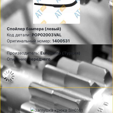
Спойлер бампера (левый)
Код детали:
POP02003VAL
Оригинальный номер:
1400531
Производитель:
Eurobump (Турция)
Описание:
переднего