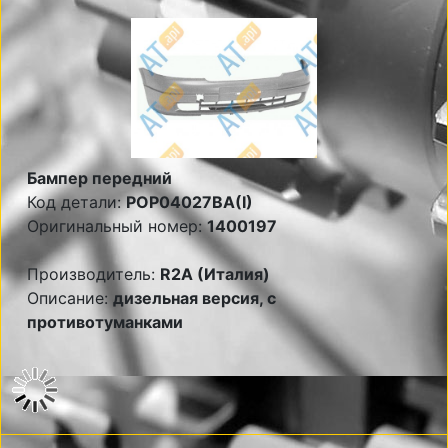
Бампер передний
Код детали:
POP04027BA(I)
Оригинальный номер:
1400197
Производитель:
R2A (Италия)
Описание:
дизельная версия, с
противотуманками