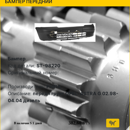
БАМПЕР ПЕРЕДНИЙ
Бампер
Код детали:
ST-98220
Оригинальный номер:
Производитель:
PHIRA
Описание:
передн грунт OPEL: ASTRA G 02.98-
04.04 дизель
382,60
BYN
В наличии S 1 дней