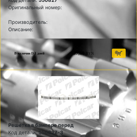
Код детали:
550827
Оригинальный номер:
Производитель:
Описание:
37,60
BYN
В наличии D 1 дней
Решетка в бампере перед
Код детали:
550827-3