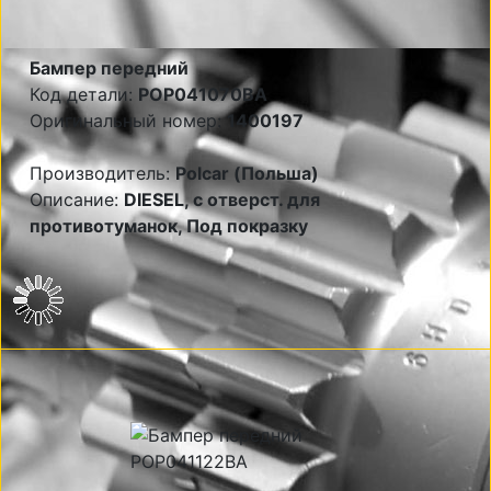
Бампер передний
Код детали:
POP041070BA
Оригинальный номер:
1400197
Производитель:
Polcar (Польша)
Описание:
DIESEL, с отверст. для
противотуманок, Под покразку