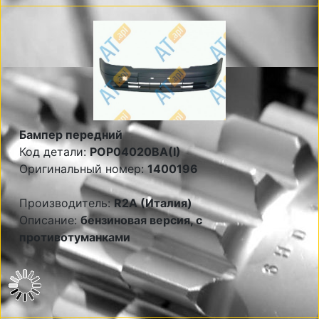
Бампер передний
Код детали:
POP04020BA(I)
Оригинальный номер:
1400196
Производитель:
R2A (Италия)
Описание:
бензиновая версия, с
противотуманками