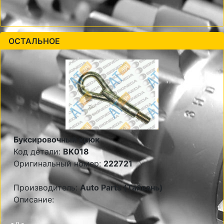
ОСТАЛЬНОЕ
Буксировочный крюк
Код детали:
BK018
Оригинальный номер:
222721
Производитель:
Auto Parts (Тайвань)
Описание: