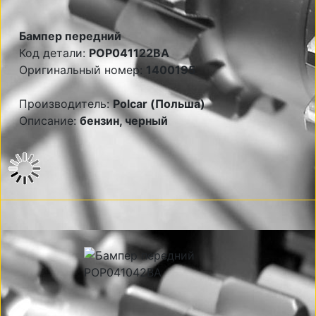
Бампер передний
Код детали:
POP041122BA
Оригинальный номер:
1400195
Производитель:
Polcar (Польша)
Описание:
бензин, черный