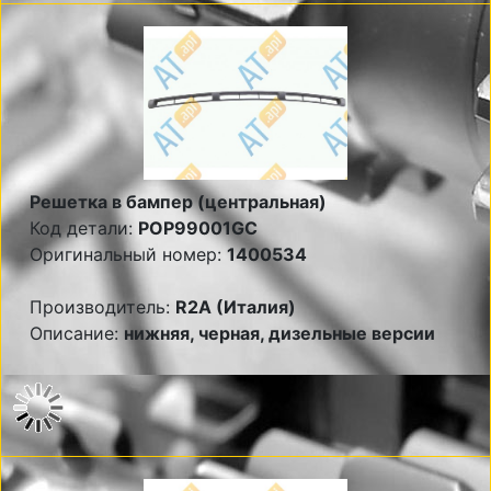
Решетка в бампер (центральная)
Код детали:
POP99001GC
Оригинальный номер:
1400534
Производитель:
R2A (Италия)
Описание:
нижняя, черная, дизельные версии