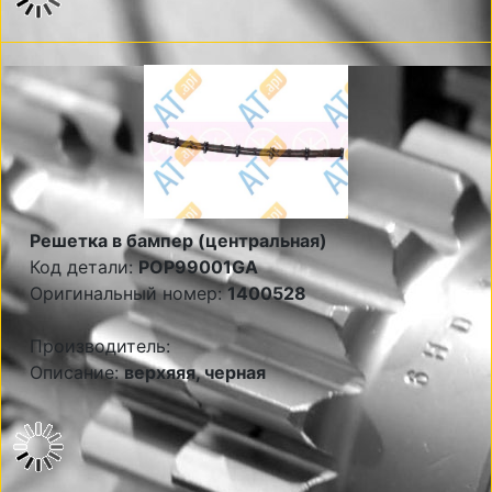
Решетка в бампер (центральная)
Код детали:
POP99001GA
Оригинальный номер:
1400528
Производитель:
Описание:
верхяяя, черная