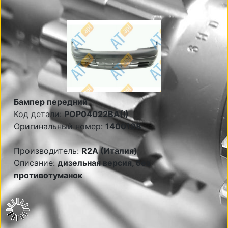
Бампер передний
Код детали:
POP04022BA(I)
Оригинальный номер:
1400198
Производитель:
R2A (Италия)
Описание:
дизельная версия, без
противотуманок