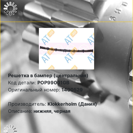
Решетка в бампер (центральная)
Код детали:
POP99001GB
Оригинальный номер:
1400529
Производитель:
Klokkerholm (Дания)
Описание:
нижняя, черная