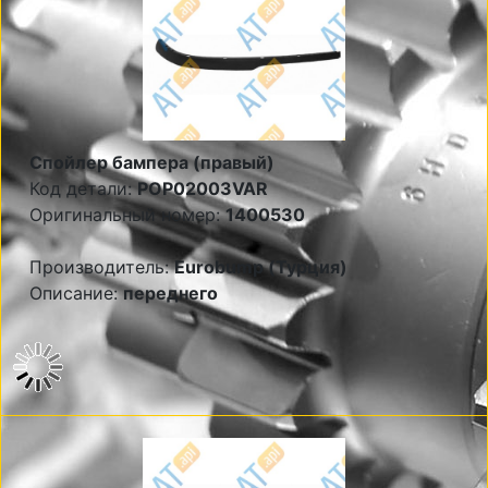
Спойлер бампера (правый)
Код детали:
POP02003VAR
Оригинальный номер:
1400530
Производитель:
Eurobump (Турция)
Описание:
переднего