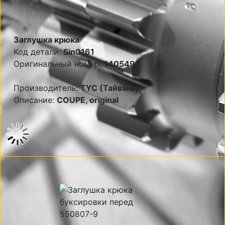
Заглушка крюка
Код детали:
Sin0161
Оригинальный номер:
1405493
Производитель:
TYC (Тайвань)
Описание:
COUPE, original