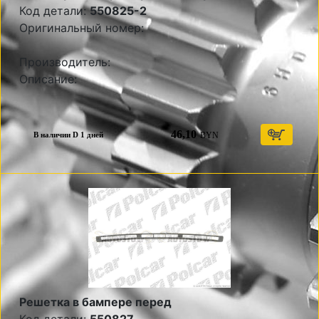
Код детали:
550825-2
Оригинальный номер:
Производитель:
Описание:
46,10
BYN
В наличии D 1 дней
Решетка в бампере перед