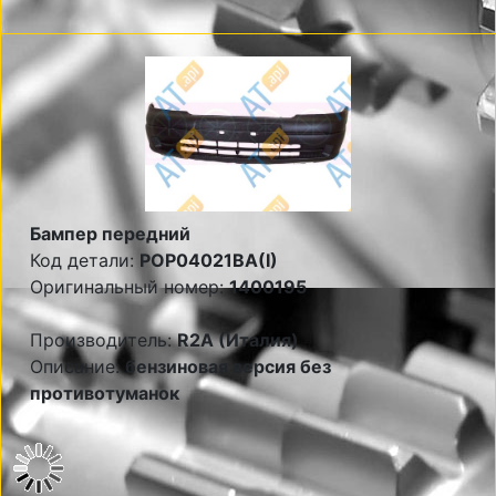
Бампер передний
Код детали:
POP04021BA(I)
Оригинальный номер:
1400195
Производитель:
R2A (Италия)
Описание:
бензиновая версия без
противотуманок