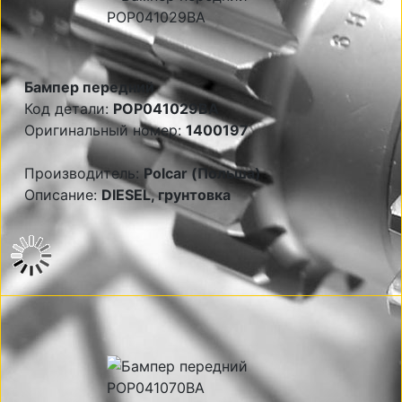
Бампер передний
Код детали:
POP041029BA
Оригинальный номер:
1400197
Производитель:
Polcar (Польша)
Описание:
DIESEL, грунтовка