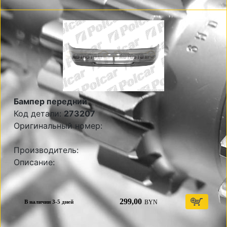
Бампер передний
Код детали:
273207
Оригинальный номер:
Производитель:
Описание:
299,00
BYN
В наличии 3-5 дней