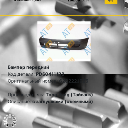
BYN
В наличии S 1 дней
Бампер передний
Код детали:
PDS04111BB
Оригинальный номер:
620222J025
Производитель:
Tong Yang (Тайвань)
Описание:
с заглушками (съемными)