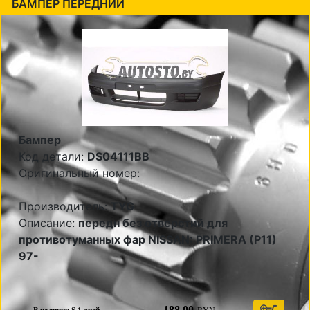
БАМПЕР ПЕРЕДНИЙ
Бампер
Код детали:
DS04111BB
Оригинальный номер:
Производитель:
TYG
Описание:
передн без отверстий для
противотуманных фар NISSAN: PRIMERA (P11)
97-
188,00