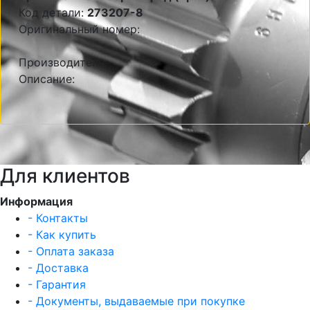
Код детали:
273207-8
Оригинальный номер:
Производитель:
Описание:
Для клиентов
Информация
- Контакты
- Как купить
- Оплата заказа
- Доставка
- Гарантия
- Документы, выдаваемые при покупке