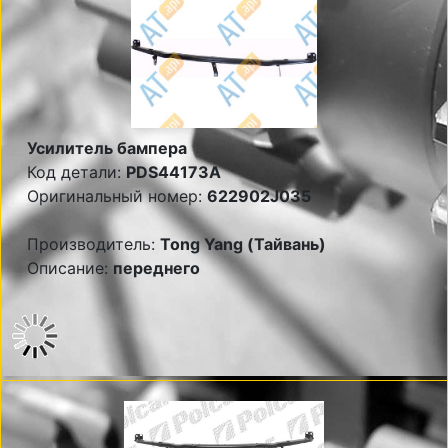
Усилитель бампера
Код детали:
PDS44173A
Оригинальный номер:
622902J035
Производитель:
Tong Yang (Тайвань)
Описание:
переднего