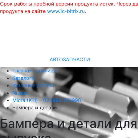
Срок работы пробной версии продукта истек. Через д
продукта на сайте
www.1c-bitrix.ru
.
АВТОЗАПЧАСТИ
Главная страница
Каталоги
Кузовные детали
Nissan
Micra (K11) - 02.1993-01.1998
Бампера и детали
Бампера и детали для 