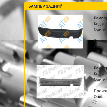
БАМПЕР ЗАДНИЙ
Бампе
Код де
Ориги
Произ
Описа
Бампе
Код де
Оригин
Произв
Описан