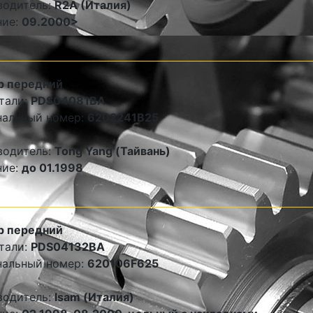
водитель:
R2A (Италия)
ние:
09.2000>
р передний
тали:
PDS04081BA
нальный номер:
6202241B25
водитель:
Tong Yang (Тайвань)
ние:
до 01.1998
р передний
тали:
PDS04132BA
нальный номер:
620106F625
водитель:
Isam (Италия)