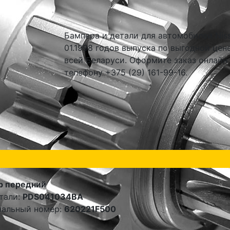
Бампера и детали для автомобилей Nissa
01.1998 годов выпуска по выгодной цен
всей Беларуси. Оформите заказ онлайн
телефону +375 (29) 161-99-16.
р передний
тали:
PDS041034BA
нальный номер:
620221F500