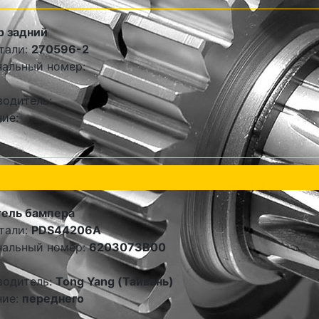
р задний
тали:
270596-2
альный номер:
одитель:
ие:
тель бампера
тали:
PDS44206A
нальный номер:
6203073B00
водитель:
Tong Yang (Тайвань)
ние:
переднего