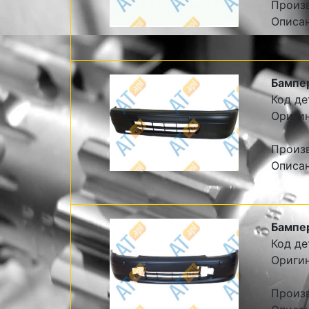
Произ
Описа
Бампе
Код де
Ориги
Произ
Описа
Бампе
Код де
Ориги
Произ