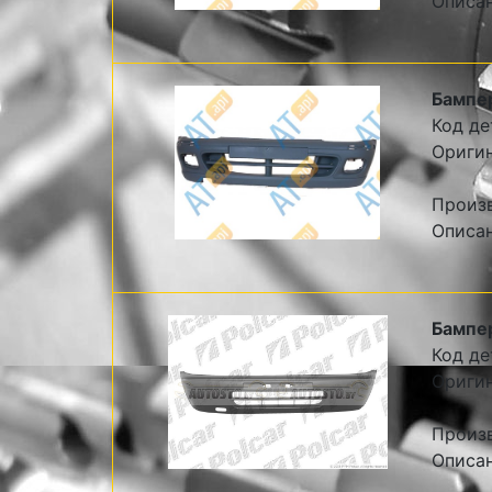
Описа
Бампе
Код де
Ориги
Произ
Описа
Бампе
Код де
Оригин
Произв
Описан