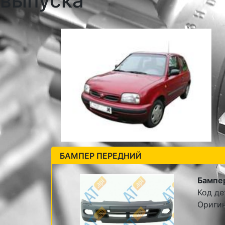
выпуска
БАМПЕР ПЕРЕДНИЙ
Бампе
Код де
Ориги