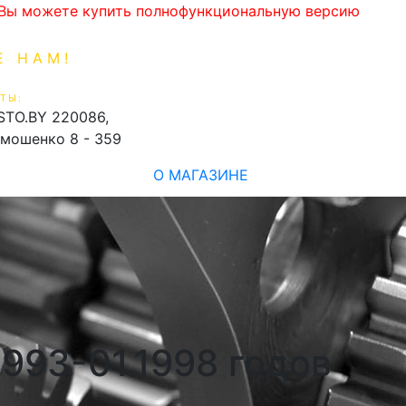
. Вы можете купить полнофункциональную версию
Е НАМ!
1-99-16
0
ТЫ:
shopping_cart
STO.BY
220086,
имошенко 8 - 359
О МАГАЗИНЕ
1993-01.1998 годов