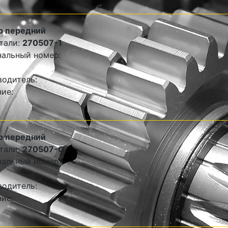
р передний
тали:
270507-1
альный номер:
одитель:
ие:
р передний
тали:
270507-Q
альный номер:
одитель:
ие: