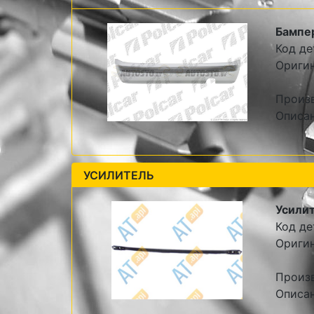
Бампе
Код де
Оригин
Произв
Описан
УСИЛИТЕЛЬ
Усили
Код де
Ориги
Произ
Описа