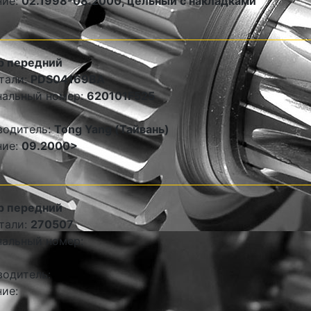
ние:
02.1998-08.2000, цельный с накладками
р передний
тали:
PDS04169BA
нальный номер:
620101F525
водитель:
Tong Yang (Тайвань)
ние:
09.2000>
р передний
тали:
270507
альный номер:
одитель:
ие: