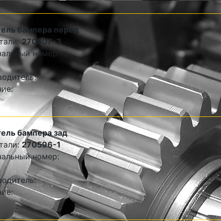
тель бампера перед
тали:
270507-3
альный номер:
одитель:
ие:
ель бампера зад
тали:
270596-1
альный номер:
одитель:
ие: