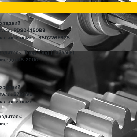
р задний
тали:
PDS04150BB
нальный номер:
850226F625
водитель:
Tong Yang (Тайвань)
ние:
до 08.2000
р задний
тали:
270596
альный номер:
одитель:
ие: