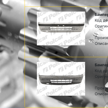
Бампе
Код де
Оригин
Произв
Описан
Бампе
Код де
Оригин
Произв
Описан