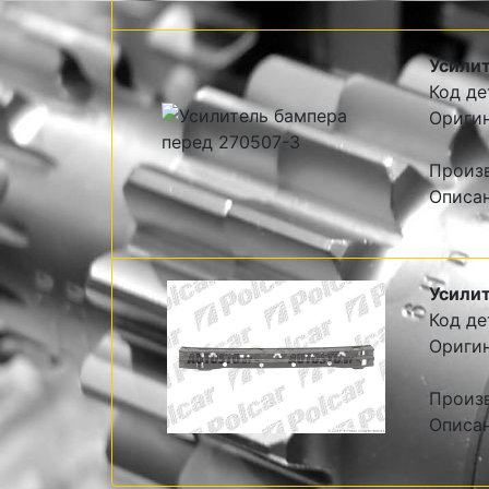
Усили
Код де
Оригин
Произв
Описан
Усилит
Код де
Оригин
Произв
Описан