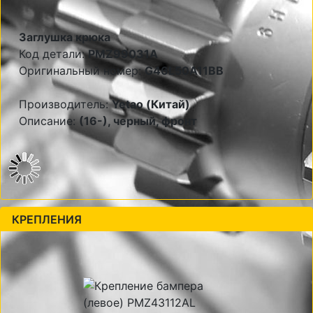
Заглушка крюка
Код детали:
PMZ99031A
Оригинальный номер:
G46L50A11BB
Производитель:
Yetao (Китай)
Описание:
(16-), черный, фронт
КРЕПЛЕНИЯ