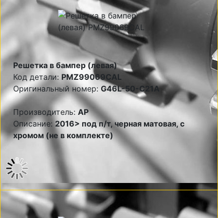
Решетка в бампер (левая)
Код детали:
PMZ99069CAL
Оригинальный номер:
G46L-50-C21A
Производитель:
AP
Описание:
2016> под п/т, черная матовая, с
хромом (не в комплекте)