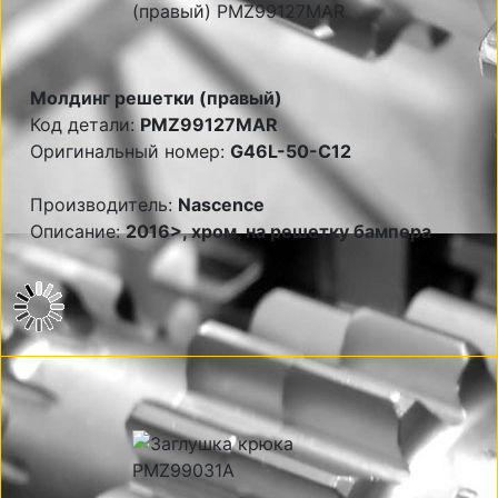
Молдинг решетки (правый)
Код детали:
PMZ99127MAR
Оригинальный номер:
G46L-50-C12
Производитель:
Nascence
Описание:
2016>, хром, на решетку бампера