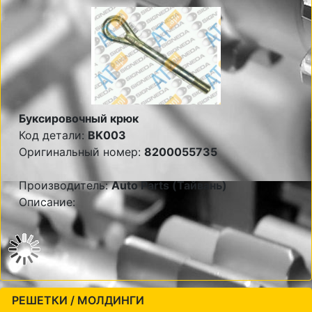
Буксировочный крюк
Код детали:
BK003
Оригинальный номер:
8200055735
Производитель:
Auto Parts (Тайвань)
Описание:
РЕШЕТКИ / МОЛДИНГИ