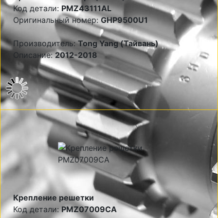
Код детали:
PMZ43111AL
Оригинальный номер:
GHP9500U1
Производитель:
Tong Yang (Тайвань)
Описание:
2012-2018
Крепление решетки
Код детали:
PMZ07009CA