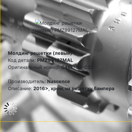
Молдинг решетки (левый)
Код детали:
PMZ99127MAL
Оригинальный номер:
G46L-50-C22
Производитель:
Nascence
Описание:
2016>, хром, на решетку бампера