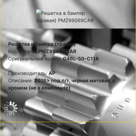
Решетка в бампер (правая)
Код детали:
PMZ99069CAR
Оригинальный номер:
G46L-50-C11A
Производитель:
AP
Описание:
2016> под п/т, черная матовая, с
хромом (не в комплекте)