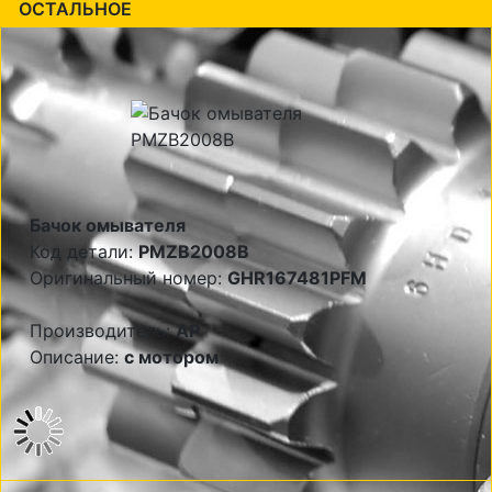
ОСТАЛЬНОЕ
Бачок омывателя
Код детали:
PMZB2008B
Оригинальный номер:
GHR167481PFM
Производитель:
AP
Описание:
с мотором