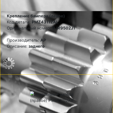
Крепление бампера (левое)
Код детали:
PMZ43112AL
Оригинальный номер:
GJR9502J1
Производитель:
AP
Описание:
заднего