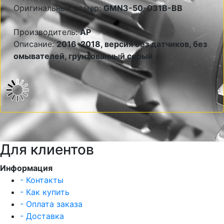
Оригинальный номер:
GMN3-50-031B-BB
Производитель:
AP
Описание:
2016-2018, версия без датчиков, без
омывателей, грунтованный серый
Для клиентов
Информация
- Контакты
- Как купить
- Оплата заказа
- Доставка