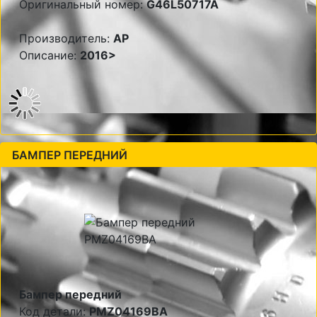
Оригинальный номер:
G46L50717A
Производитель:
AP
Описание:
2016>
БАМПЕР ПЕРЕДНИЙ
Бампер передний
Код детали:
PMZ04169BA