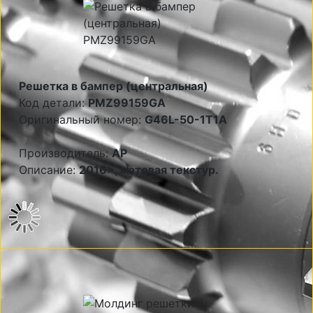
Решетка в бампер (центральная)
Код детали:
PMZ99159GA
Оригинальный номер:
G46L-50-1T1A
Производитель:
AP
Описание:
2016>, матовая текстур.