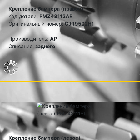
Крепление бампера (правое)
Код детали:
PMZ43112AR
Оригинальный номер:
GJR9502H1
Производитель:
AP
Описание:
заднего
Крепление бампера (левое)