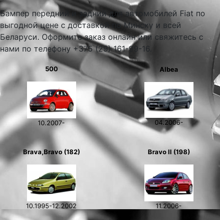
Бампер передний и задний для автомобилей Fiat по
выгодной цене с доставкой по Минску и всей
Беларуси. Оформите заказ онлайн или свяжитесь с
нами по телефону +375 (29) 161-99-16.
500
Albea
04.2006-
10.2007-
Brava,Bravo (182)
Bravo II (198)
10.1995-12.2002
11.2006-