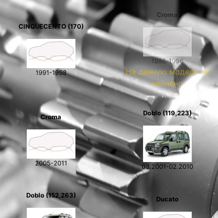
Croma
CINQUECENTO (170)
1986-1996
На данную модель не
1991-1998
найнено
Doblo (119,223)
Croma
2005-2011
03.2001-02.2010
Doblo (152,263)
Ducato