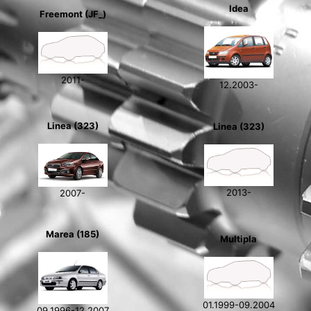
Idea
Freemont (JF_)
2011-
12.2003-
Linea (323)
Linea (323)
2013-
2007-
Marea (185)
Multipla
01.1999-09.2004
09.1996-12.2007