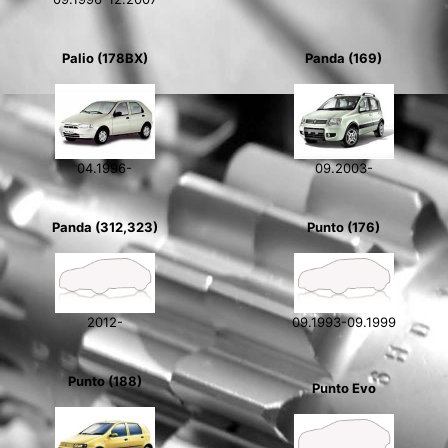
Palio (178BX)
Panda (169)
04.1996-
09.2003-
Panda (312,323)
Punto (176)
2012-
09.1993-09.1999
Punto (188)
Punto Evo