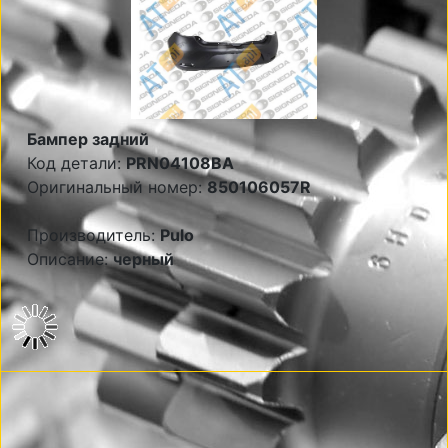
Бампер задний
Код детали:
PRN04108BA
Оригинальный номер:
850106057R
Производитель:
Pulo
Описание:
черный