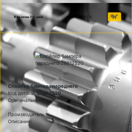
107,00
BYN
В наличии D 1 дней
Спойлер бампера переднего
Код детали:
28B12520
Оригинальный номер:
Производитель:
Описание: