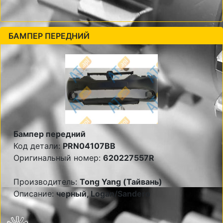
БАМПЕР ПЕРЕДНИЙ
Бампер передний
Код детали:
PRN04107BB
Оригинальный номер:
620227557R
Производитель:
Tong Yang (Тайвань)
Описание:
черный, Logan/Sandero