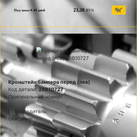
23,20
BYN
Под заказ 4-10 дней
Кронштейн бампера перед (лев)
Код детали:
28B10727
Оригинальный номер:
Производитель:
Описание: