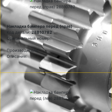
Накладка бампера перед (прав)
Код детали:
28B10782
Оригинальный номер:
Производитель:
Описание: