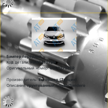
Бампер передний
Код детали:
PRN04107BA
Оригинальный номер:
620227557R
Производитель:
Eurobump (Турция)
Описание:
грунтованный, Logan/Sandero