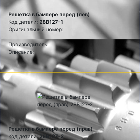
Решетка в бампере перед (лев)
Код детали:
28B127-1
Оригинальный номер:
Производитель:
Описание:
Решетка в бампере перед (прав)
Код детали:
28B127-2