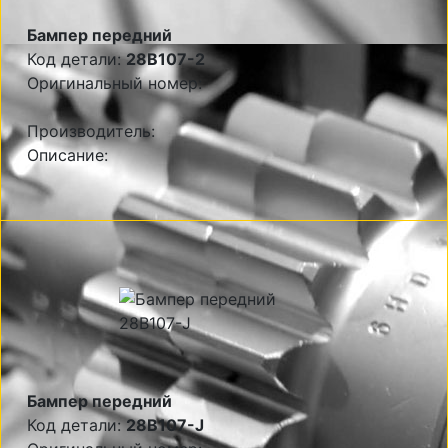
Бампер передний
Код детали:
28B107-2
Оригинальный номер:
Производитель:
Описание:
Бампер передний
Код детали:
28B107-J