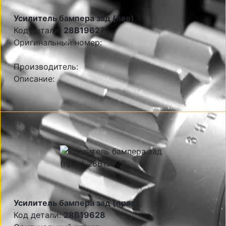
Усилитель бампера зад (лев)
Код детали:
28B19627
Оригинальный номер:
Производитель:
Описание:
Усилитель бампера зад (прав)
Код детали:
28B19628