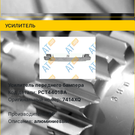
УСИЛИТЕЛЬ
Усилитель переднего бампера
Код детали:
PCT44018A
Оригинальный номер:
7414XQ
Производитель:
AP
Описание:
алюминиевый