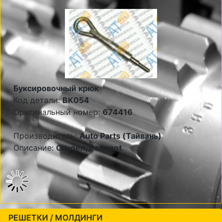
Буксировочный крюк
Код детали:
BK054
Оригинальный номер:
674416
Производитель:
Auto Parts (Тайвань)
Описание:
Citroen, Peugeot
РЕШЕТКИ / МОЛДИНГИ