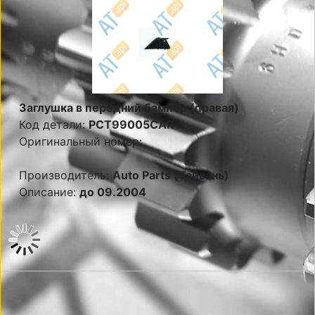
Заглушка в передний бампер (правая)
Код детали:
PCT99005CAR
Оригинальный номер:
Производитель:
Auto Parts (Тайвань)
Описание:
до 09.2004