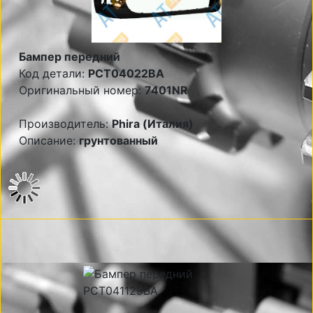
Бампер передний
Код детали:
PCT04022BA
Оригинальный номер:
7401NR
Производитель:
Phira (Италия)
Описание:
грунтованный