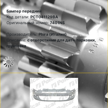
Бампер передний
Код детали:
PCT041129BA
Оригинальный номер:
7401NS
Производитель:
Phira (Италия)
Описание:
с отверстиями для датч. парковки,
грунтовка