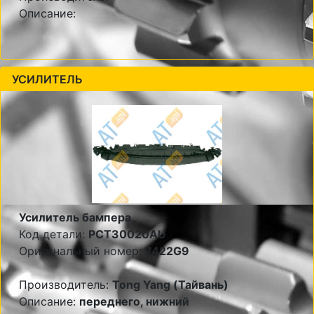
Описание:
УСИЛИТЕЛЬ
Усилитель бампера
Код детали:
PCT30020AU
Оригинальный номер:
7422G9
Производитель:
Tong Yang (Тайвань)
Описание:
переднего, нижний