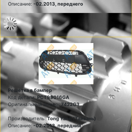
Описание:
-02.2013, переднего
Решетка в бампер
Код детали:
PCT99016GA
Оригинальный номер:
7422G3
Производитель:
Tong Yang (Тайвань)
Описание:
-02.2013, передний