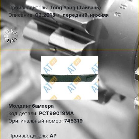
Производитель:
Tong Yang (Тайвань)
Описание:
02.2013->, передний, нижняя
Молдинг бампера
Код детали:
PCT99019MA
Оригинальный номер:
745319
Производитель:
AP