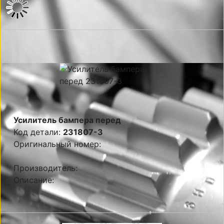
Усилитель бампера перед
Код детали:
231807-3
Оригинальный номер:
Производитель:
Описание: