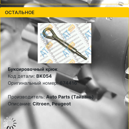
ОСТАЛЬНОЕ
Буксировочный крюк
Код детали:
BK054
Оригинальный номер:
674416
Производитель:
Auto Parts (Тайвань)
Описание:
Citroen, Peugeot