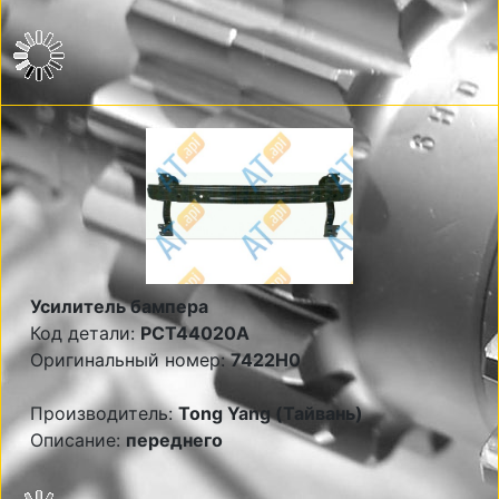
Усилитель бампера
Код детали:
PCT44020A
Оригинальный номер:
7422H0
Производитель:
Tong Yang (Тайвань)
Описание:
переднего