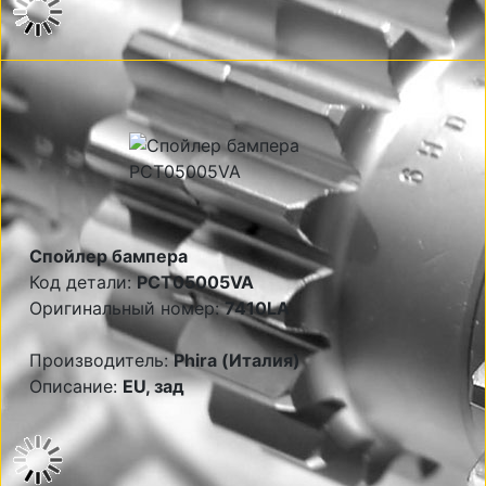
Спойлер бампера
Код детали:
PCT05005VA
Оригинальный номер:
7410LA
Производитель:
Phira (Италия)
Описание:
EU, зад