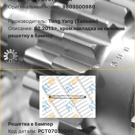
Оригинальный номер:
9803500980
Производитель:
Tong Yang (Тайвань)
Описание:
02.2013>, хром.накладка на нижнюю
решетку в бампер
Решетка в бампер
Код детали:
PCT07031GAV