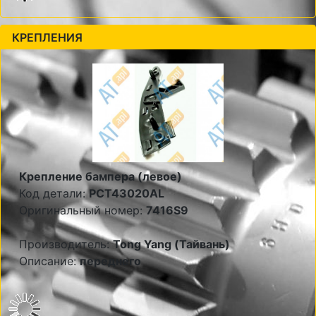
КРЕПЛЕНИЯ
Крепление бампера (левое)
Код детали:
PCT43020AL
Оригинальный номер:
7416S9
Производитель:
Tong Yang (Тайвань)
Описание:
переднего