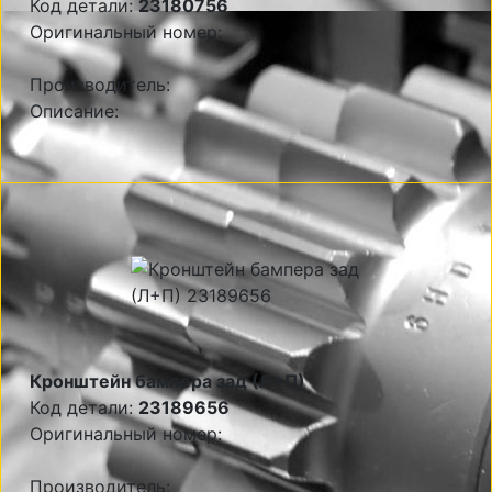
Код детали:
23180756
Оригинальный номер:
Производитель:
Описание:
Кронштейн бампера зад (Л+П)
Код детали:
23189656
Оригинальный номер:
Производитель: