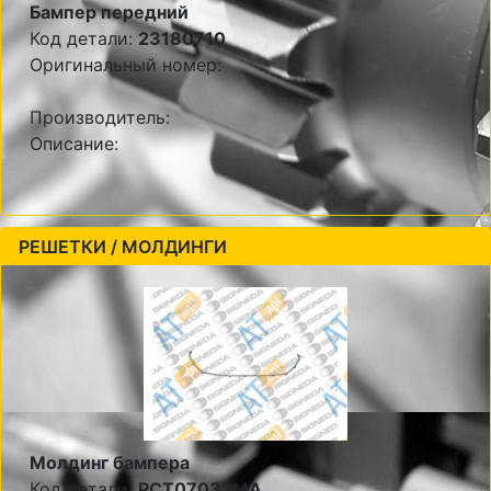
Бампер передний
Код детали:
23180710
Оригинальный номер:
Производитель:
Описание:
РЕШЕТКИ / МОЛДИНГИ
Молдинг бампера
Код детали:
PCT07032MA