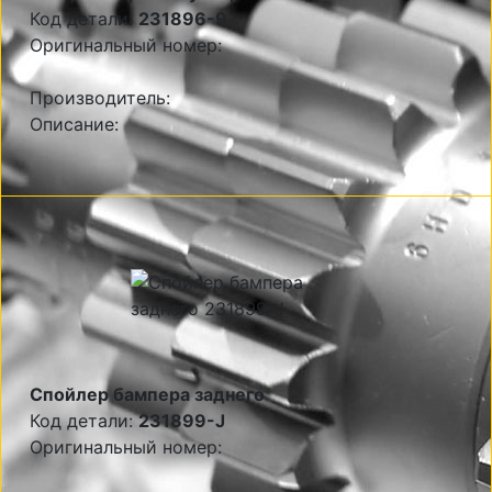
Код детали:
231896-9
Оригинальный номер:
Производитель:
Описание:
Спойлер бампера заднего
Код детали:
231899-J
Оригинальный номер: