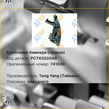
Крепление бампера (правое)
Код детали:
PCT43020AR
Оригинальный номер:
7416S9
Производитель:
Tong Yang (Тайвань)
Описание:
переднего