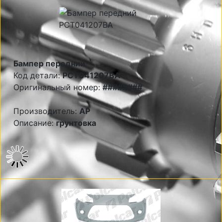
Бампер передний
Код детали:
PCT041207BA
Оригинальный номер:
########
Производитель:
AP
Описание:
грунтовка