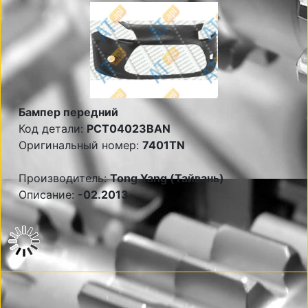
Бампер передний
Код детали:
PCT04023BAN
Оригинальный номер:
7401TN
Производитель:
Tong Yang (Тайвань)
Описание:
-02.2013