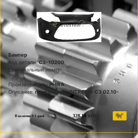
Бампер
Код детали:
C3-10200
Оригинальный номер:
Производитель:
PHIRA
Описание:
передн грунт CITROEN: C3 02.10-
328,10
BYN
В наличии S 1 дней