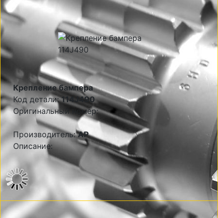
Крепление бампера
Код детали:
114J490
Оригинальный номер:
Производитель:
AP
Описание: