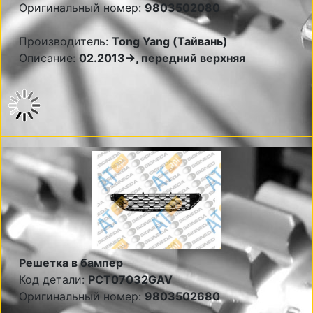
Оригинальный номер:
9803502080
Производитель:
Tong Yang (Тайвань)
Описание:
02.2013->, передний верхняя
Решетка в бампер
Код детали:
PCT07032GAV
Оригинальный номер:
9803502680