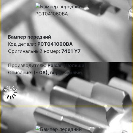
Бампер передний
Код детали:
PCT041060BA
Оригинальный номер:
7401 Y7
Производитель:
Polcar (Польша)
Описание:
(- 08), верх, черный