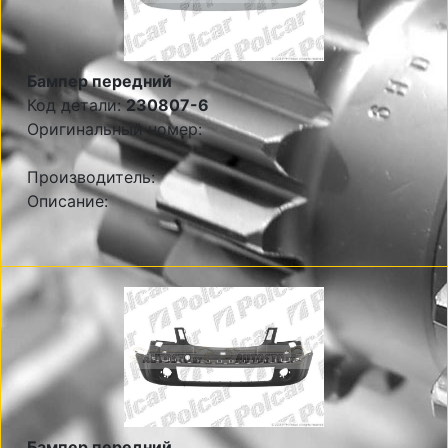
Бампер передний
Код детали:
230807-6
Оригинальный номер:
Производитель:
Описание:
Бампер передний