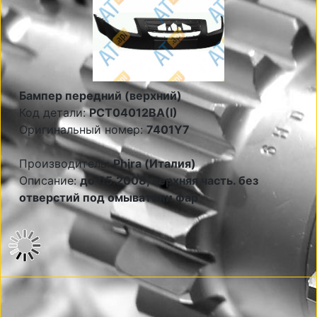
Бампер передний (верхний)
Код детали:
PCT04012BA(I)
Оригинальный номер:
7401Y7
Производитель:
Phira (Италия)
Описание:
до 05.2008, верхняя часть. без
отверстий под омыватели фар