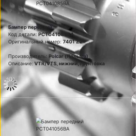
Бампер передний
Код детали:
PCT041085BA
Оригинальный номер:
7401 Z2
Производитель:
Polcar (Польша)
Описание:
VTR/VTS, нижний, грунтовка