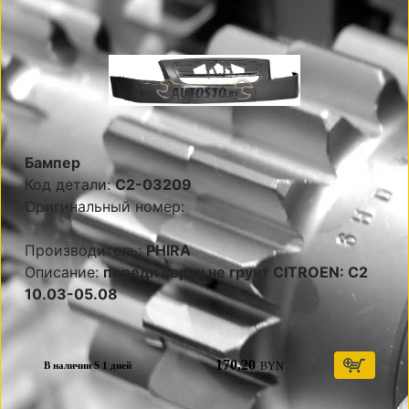
Бампер
Код детали:
C2-03209
Оригинальный номер:
Производитель:
PHIRA
Описание:
передн верхн не грунт CITROEN: C2
10.03-05.08
170,20
BYN
В наличии S 1 дней