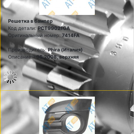
Решетка в бампер
Код детали:
PCT99021GA
Оригинальный номер:
7414FA
Производитель:
Phira (Италия)
Описание:
-05.2008, верхняя