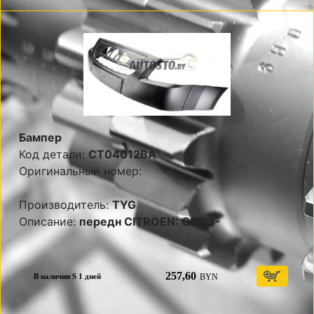
Бампер
Код детали:
CT04012BA
Оригинальный номер:
Производитель:
TYG
Описание:
передн CITROEN: C2 03-
257,60
BYN
В наличии S 1 дней