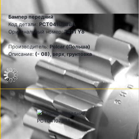
Бампер передний
Код детали:
PCT041056BA
Оригинальный номер:
7401 Y8
Производитель:
Polcar (Польша)
Описание:
(- 08), верх, грунтовка