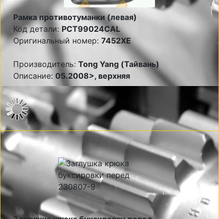
Рамка противотуманки (левая)
Код детали:
PCT99024CAL
Оригинальный номер:
7452XE
Производитель:
Tong Yang (Тайвань)
Описание:
05.2008>, верхняя