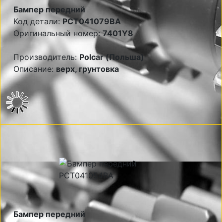
Бампер передний
Код детали:
PCT041079BA
Оригинальный номер:
7401Y8
Производитель:
Polcar (Польша)
Описание:
верх, грунтовка
Бампер передний