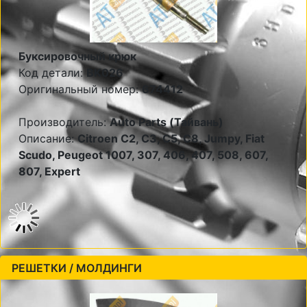
Буксировочный крюк
Код детали:
BK026
Оригинальный номер:
674412
Производитель:
Auto Parts (Тайвань)
Описание:
Citroen C2, C3, C5, C8, Jumpy, Fiat
Scudo, Peugeot 1007, 307, 406, 407, 508, 607,
807, Expert
РЕШЕТКИ / МОЛДИНГИ