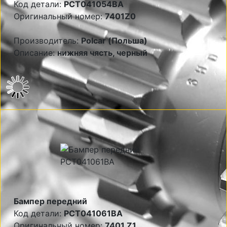
Код детали:
PCT041054BA
Оригинальный номер:
7401Z0
Производитель:
Polcar (Польша)
Описание:
нижняя чясть, черный
Бампер передний
Код детали:
PCT041061BA
Оригинальный номер:
7401 Z1