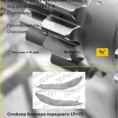
Заглушка крюка буксировки перед
Код детали:
230807-9
Оригинальный номер:
Производитель:
Описание:
36,00
BYN
Под заказ 4-10 дней
Спойлер бампера переднего (Л+П)