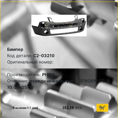
Бампер
Код детали:
C2-03210
Оригинальный номер:
Производитель:
PHIRA
Описание:
передн нижн не грунт CITROEN: C2
10.03-05.08
182,10
BYN
В наличии S 1 дней