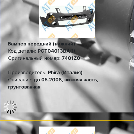
Бампер передний (нижний)
Код детали:
PCT04013BA(I)
Оригинальный номер:
7401Z0
Производитель:
Phira (Италия)
Описание:
до 05.2008, нижняя часть,
грунтованная