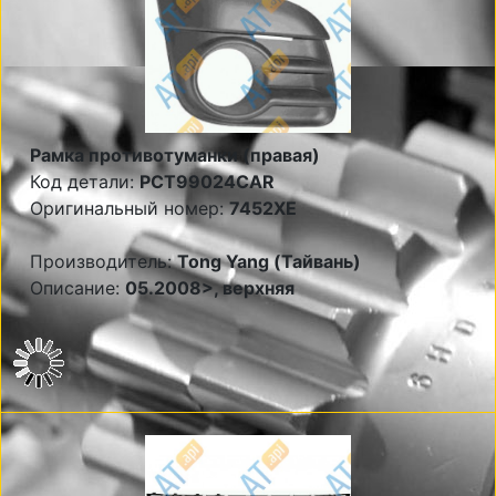
Рамка противотуманки (правая)
Код детали:
PCT99024CAR
Оригинальный номер:
7452XE
Производитель:
Tong Yang (Тайвань)
Описание:
05.2008>, верхняя