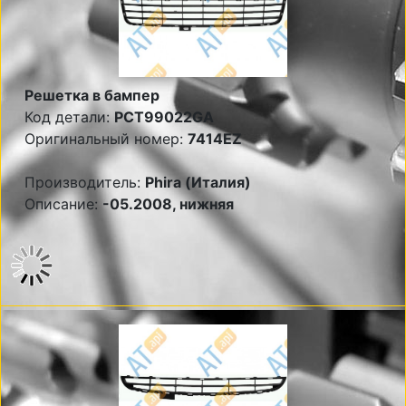
Решетка в бампер
Код детали:
PCT99022GA
Оригинальный номер:
7414EZ
Производитель:
Phira (Италия)
Описание:
-05.2008, нижняя