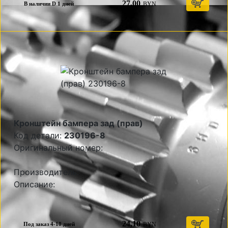
27,00
BYN
В наличии D 1 дней
Кронштейн бампера зад (прав)
Код детали:
230196-8
Оригинальный номер:
Производитель:
Описание:
24,10
BYN
Под заказ 4-10 дней