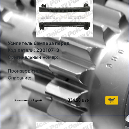
Усилитель бампера перед
Код детали:
230107-3
Оригинальный номер:
Производитель:
Описание:
334,50
BYN
В наличии D 1 дней