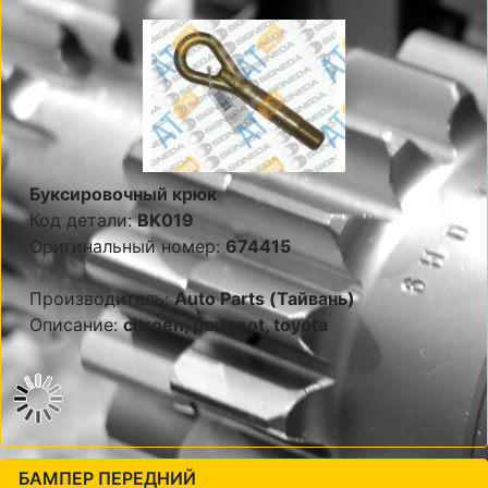
Буксировочный крюк
Код детали:
BK019
Оригинальный номер:
674415
Производитель:
Auto Parts (Тайвань)
Описание:
citroen, peugeot, toyota
БАМПЕР ПЕРЕДНИЙ