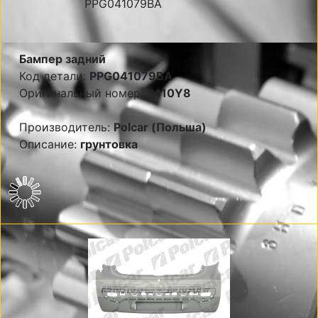
Бампер задний
Код детали:
PPG041079BA
Оригинальный номер:
7410Y8
Производитель:
Polcar (Польша)
Описание:
грунтовка