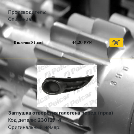
Производитель:
Описание:
44,20
BYN
В наличии D 1 дней
Заглушка отверстия галогена перед (прав)
Код детали:
230127-4
Оригинальный номер: