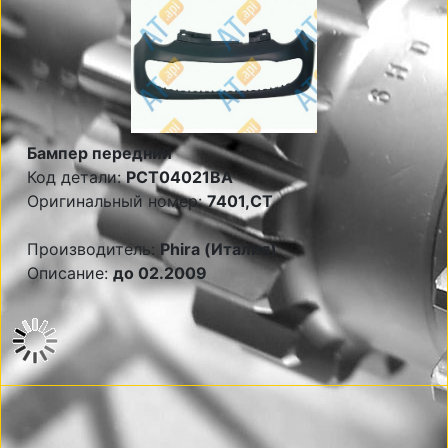
Бампер передний
Код детали:
PCT04021BA
Оригинальный номер:
7401,CT
Производитель:
Phira (Италия)
Описание:
до 02.2009