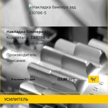
Накладка бампера зад
Код детали:
230196-5
Оригинальный номер:
Производитель:
Описание:
111,80
BYN
В наличии D 1 дней
УСИЛИТЕЛЬ