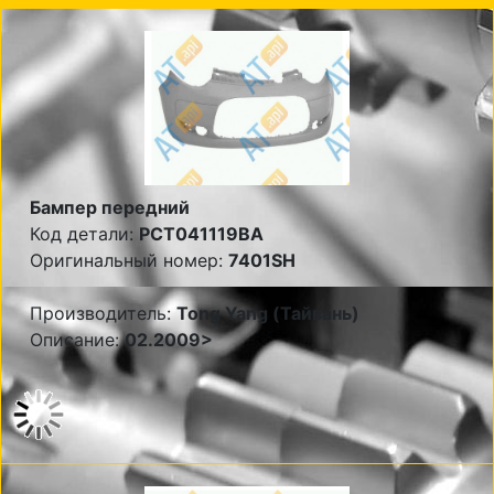
Бампер передний
Код детали:
PCT041119BA
Оригинальный номер:
7401SH
Производитель:
Tong Yang (Тайвань)
Описание:
02.2009>