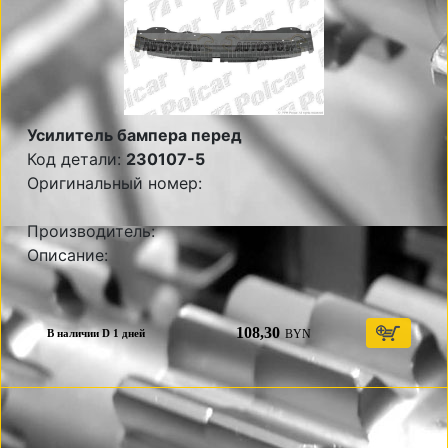
Усилитель бампера перед
Код детали:
230107-5
Оригинальный номер:
Производитель:
Описание:
108,30
BYN
В наличии D 1 дней