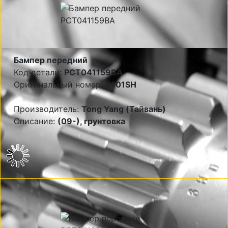
Бампер передний
Код детали:
PCT041159BA
Оригинальный номер:
7401SH
Производитель:
Tong Yang (Тайвань)
Описание:
(09-), грунтовка