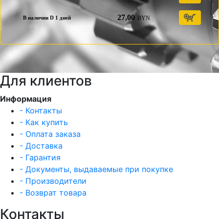
27,00
BYN
В наличии D 1 дней
Для клиентов
Информация
- Контакты
- Как купить
- Оплата заказа
- Доставка
- Гарантия
- Документы, выдаваемые при покупке
- Производители
- Возврат товара
Контакты