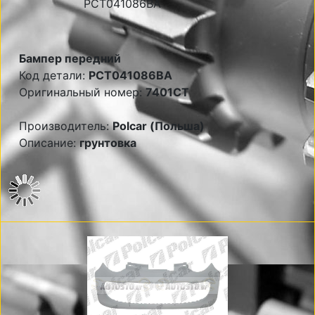
Бампер передний
Код детали:
PCT041086BA
Оригинальный номер:
7401CT
Производитель:
Polcar (Польша)
Описание:
грунтовка