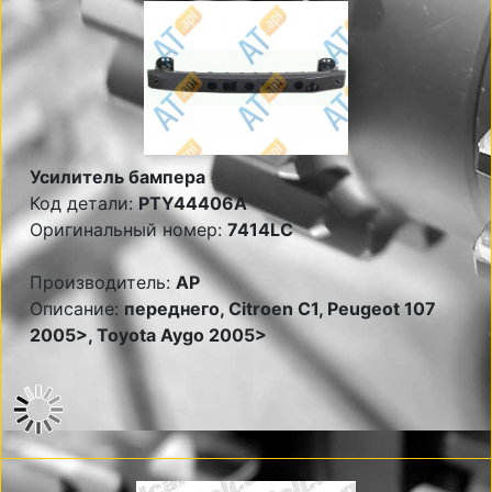
Усилитель бампера
Код детали:
PTY44406A
Оригинальный номер:
7414LC
Производитель:
AP
Описание:
переднего, Citroen C1, Peugeot 107
2005>, Toyota Aygo 2005>