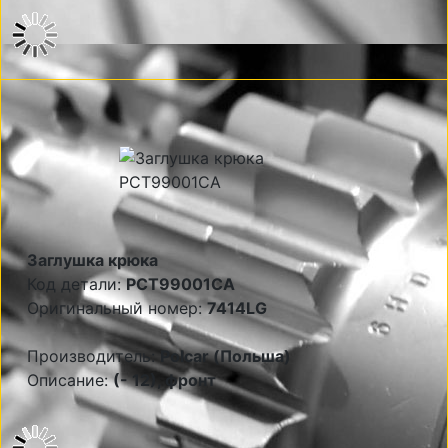
Заглушка крюка
Код детали:
PCT99001CA
Оригинальный номер:
7414LG
Производитель:
Polcar (Польша)
Описание:
(- 12), фронт