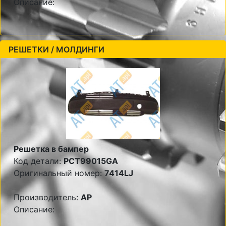
Описание:
РЕШЕТКИ / МОЛДИНГИ
Решетка в бампер
Код детали:
PCT99015GA
Оригинальный номер:
7414LJ
Производитель:
AP
Описание: