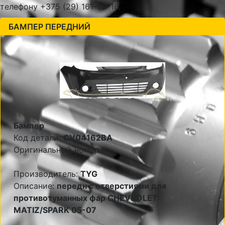
телефону +375 (29) 161-99-16.
БАМПЕР ПЕРЕДНИЙ
Бампер
Код детали:
CV04162BA
Оригинальный номер:
Производитель:
TYG
Описание:
передн с отверстиями для
противотуманных фар CHEVROLET:
MATIZ/SPARK 05-07