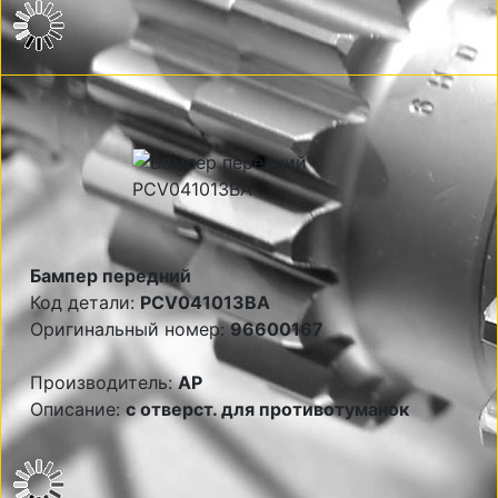
Бампер передний
Код детали:
PCV041013BA
Оригинальный номер:
96600167
Производитель:
AP
Описание:
с отверст. для противотуманок