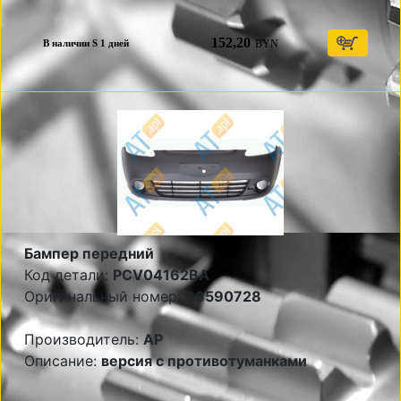
152,20
BYN
В наличии S 1 дней
Бампер передний
Код детали:
PCV04162BA
Оригинальный номер:
96590728
Производитель:
AP
Описание:
версия с противотуманками