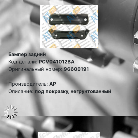
Бампер задний
Код детали:
PCV041012BA
Оригинальный номер:
96600191
Производитель:
AP
Описание:
под покразку, негрунтованный