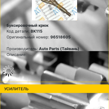
Буксировочный крюк
Код детали:
BK115
Оригинальный номер:
96518605
Производитель:
Auto Parts (Тайвань)
Описание:
УСИЛИТЕЛЬ