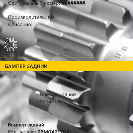
Оригинальный номер:
########
Производитель:
AP
Описание:
БАМПЕР ЗАДНИЙ
Бампер задний
Код детали:
PBM04217BA