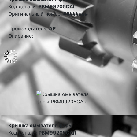
Код детали:
PBM99205CAL
Оригинальный номер:
########
Производитель:
AP
Описание:
Крышка омывателя фары
Код детали:
PBM99205CAR