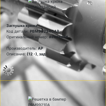
Заглушка крюка
Код детали:
PBM99234CAR
Оригинальный номер:
########
Производитель:
AP
Описание:
(12 -), зад