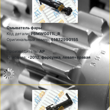
Омыватель фары
Код детали:
PBMWG011L_R
Оригинальный номер:
61672990155
Производитель:
AP
Описание:
-2012, форсунка, левая=правая