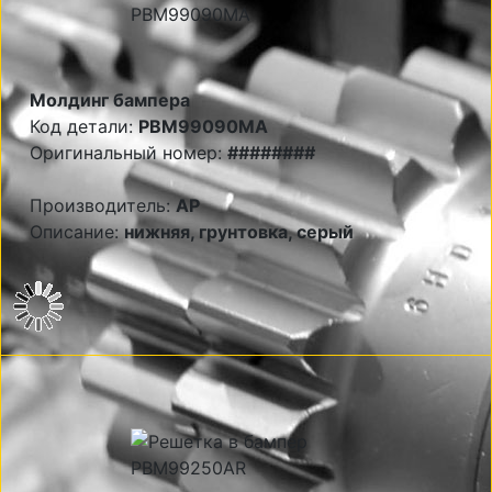
Молдинг бампера
Код детали:
PBM99090MA
Оригинальный номер:
########
Производитель:
AP
Описание:
нижняя, грунтовка, серый