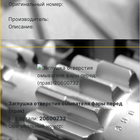
Оригинальный номер:
Производитель:
Описание:
Заглушка отверстия омывателя фары перед
(прав)
Код детали:
20600732
Оригинальный номер: