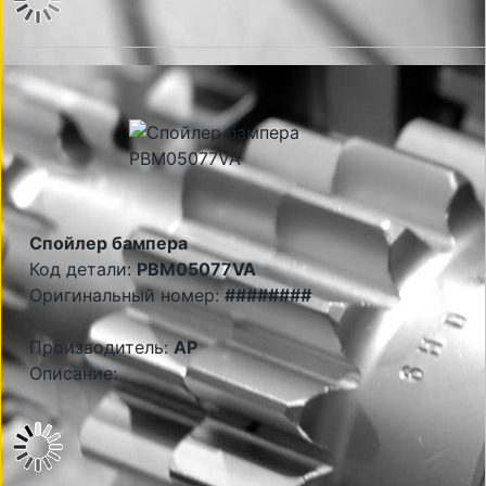
Спойлер бампера
Код детали:
PBM05077VA
Оригинальный номер:
########
Производитель:
AP
Описание: