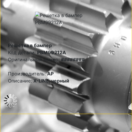
Решетка в бампер
Код детали:
PBM99212A
Оригинальный номер:
########
Производитель:
AP
Описание:
X-LINE, черный