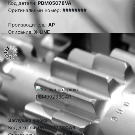
Код детали:
PBM05078VA
Оригинальный номер:
########
Производитель:
AP
Описание:
X-LINE
Заглушка крюка
Код детали:
PBM99233CAR
Оригинальный номер:
########