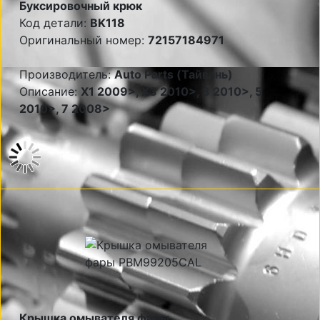
Буксировочный крюк
Код детали:
BK118
Оригинальный номер:
72157184971
Производитель:
Auto Parts (Тайвань)
Описание:
X1 2009>, X3 2010>, 3 2010>, 5
2010>, 7 2008>
Крышка омывателя фары