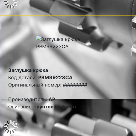
Заглушка крюка
Код детали:
PBM99223CA
Оригинальный номер:
########
Производитель:
AP
Описание:
грунтовка, фронт