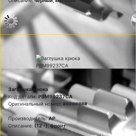
Описание:
черный, матовая
Заглушка крюка
Код детали:
PBM99237CA
Оригинальный номер:
########
Производитель:
AP
Описание:
(12 -), фронт