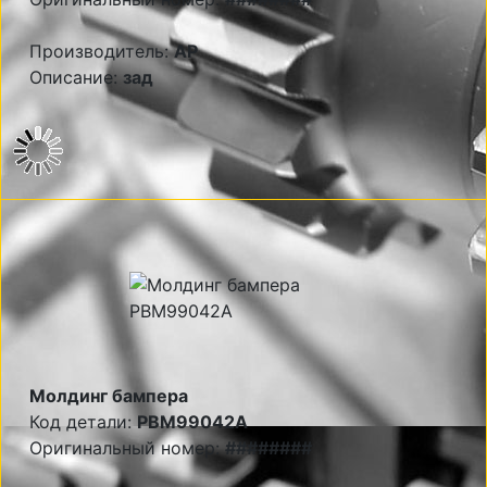
Производитель:
AP
Описание:
зад
Молдинг бампера
Код детали:
PBM99042A
Оригинальный номер:
########