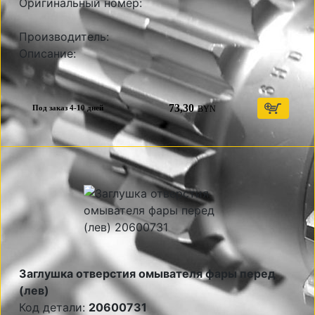
Оригинальный номер:
Производитель:
Описание:
73,30
BYN
Под заказ 4-10 дней
Заглушка отверстия омывателя фары перед
(лев)
Код детали:
20600731