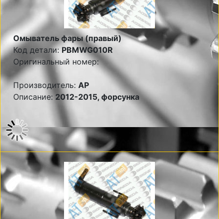
Омыватель фары (правый)
Код детали:
PBMWG010R
Оригинальный номер:
Производитель:
AP
Описание:
2012-2015, форсунка