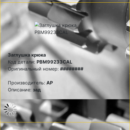
Заглушка крюка
Код детали:
PBM99233CAL
Оригинальный номер:
########
Производитель:
AP
Описание:
зад