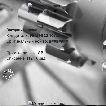
Заглушка крюка
Код детали:
PBM99234CAL
Оригинальный номер:
########
Производитель:
AP
Описание:
(12 -), зад