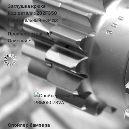
Заглушка крюка
Код детали:
282F350
Оригинальный номер:
Производитель:
AP
Описание:
Спойлер бампера