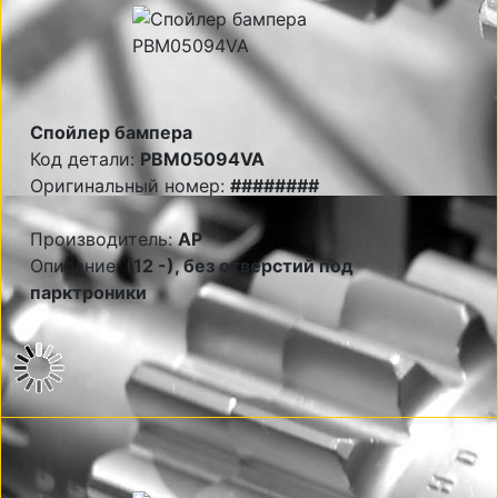
Спойлер бампера
Код детали:
PBM05094VA
Оригинальный номер:
########
Производитель:
AP
Описание:
(12 -), без отверстий под
парктроники