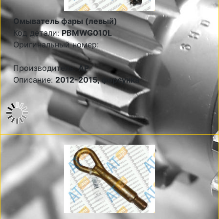
Омыватель фары (левый)
Код детали:
PBMWG010L
Оригинальный номер:
Производитель:
AP
Описание:
2012-2015, форсунка