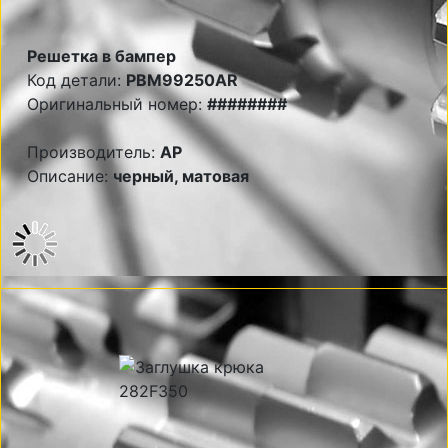
Решетка в бампер
Код детали:
PBM99250AR
Оригинальный номер:
########
Производитель:
AP
Описание:
черный, матовая