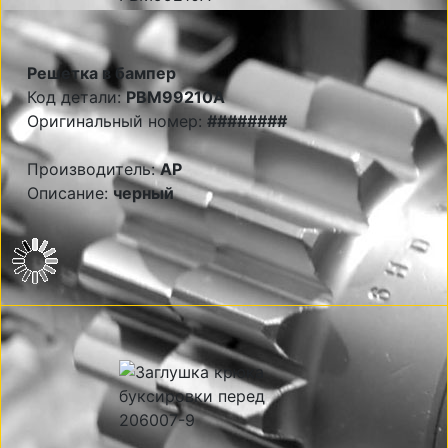
Решетка в бампер
Код детали:
PBM99210A
Оригинальный номер:
########
Производитель:
AP
Описание:
черный