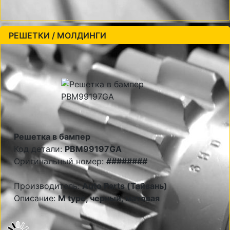
РЕШЕТКИ / МОЛДИНГИ
Решетка в бампер
Код детали:
PBM99197GA
Оригинальный номер:
########
Производитель:
Auto Parts (Тайвань)
Описание:
M type, черный, матовая