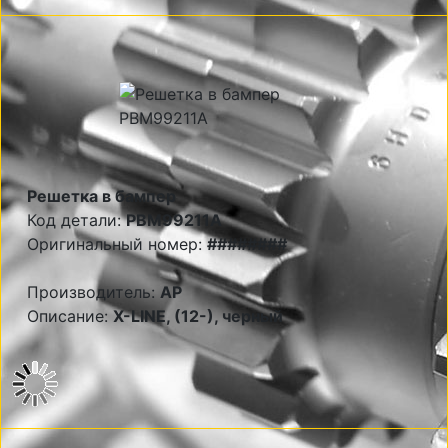
Решетка в бампер
Код детали:
PBM99211A
Оригинальный номер:
########
Производитель:
AP
Описание:
X-LINE, (12-), черный