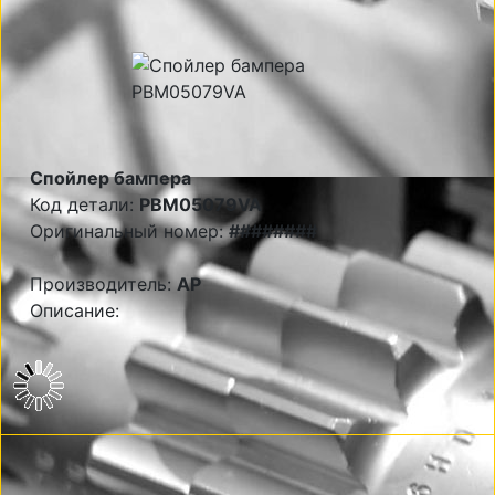
Спойлер бампера
Код детали:
PBM05079VA
Оригинальный номер:
########
Производитель:
AP
Описание: