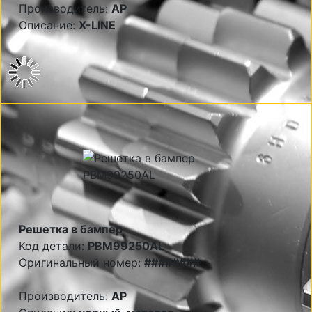
Производитель:
AP
Описание:
X-LINE
Решетка в бампер
Код детали:
PBM99250AL
Оригинальный номер:
########
Производитель:
AP