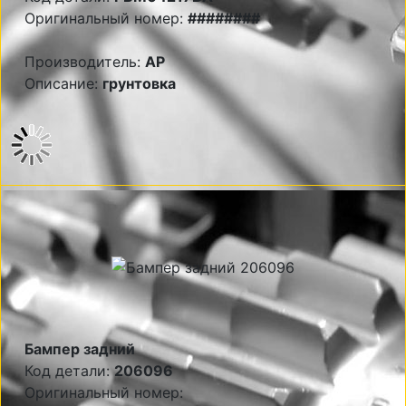
Оригинальный номер:
########
Производитель:
AP
Описание:
грунтовка
Бампер задний
Код детали:
206096
Оригинальный номер: