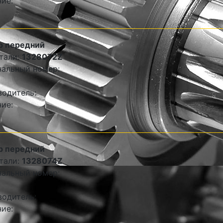
ие:
р передний
тали:
1328072Z
альный номер:
одитель:
ие:
р передний
тали:
1328074Z
альный номер:
одитель:
ие: