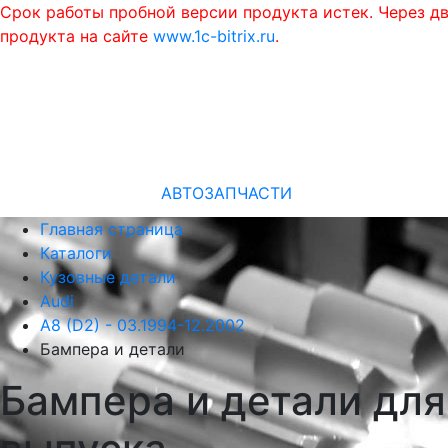
Срок работы пробной версии продукта истек. Через д
продукта на сайте
www.1c-bitrix.ru
.
АВТОЗАПЧАСТИ
Главная страница
Каталоги
Кузовные детали
Audi
A8 (D2) - 03.1994-12.2002
Бампера и детали
Бампера и детали для 