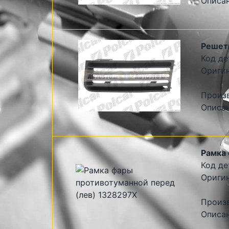
Описан
Решетк
Код де
Оригин
Произ
Описан
Рамка 
Код де
Оригин
Произ
Описан