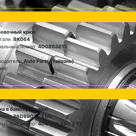
ровочный крюк
тали:
BK064
нальный номер:
4D0803615
водитель:
Auto Parts (Тайвань)
ие:
а в бампер (левая)
тали:
PAD99016(K)AL
нальный номер:
4D0 853 683 3 FZ