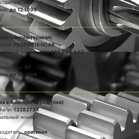
водитель:
AP
ние:
до 12.1999
а в бампер (правая)
тали:
PAD99016(K)AR
нальный номер:
4D0 853 684 3 FZ
водитель:
AP
ние:
до 12.1999
а в бампере перед (лев)
тали:
1328273X
альный номер:
водитель:
оригинал