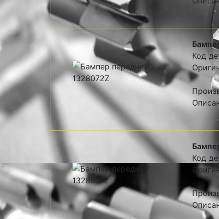
Описан
Бампе
Код де
Оригин
Произв
Описан
Бампе
Код де
Оригин
Произв
Описан