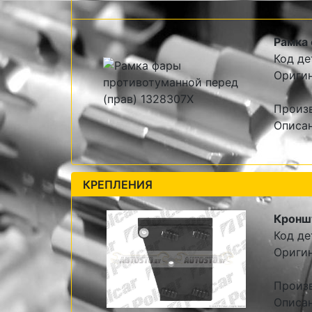
Рамка 
Код де
Оригин
Произ
Описан
КРЕПЛЕНИЯ
Кроншт
Код де
Оригин
Произ
Описан