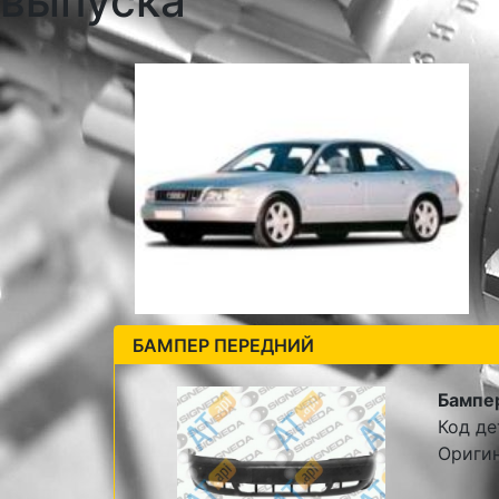
выпуска
БАМПЕР ПЕРЕДНИЙ
Бампе
Код де
Ориги