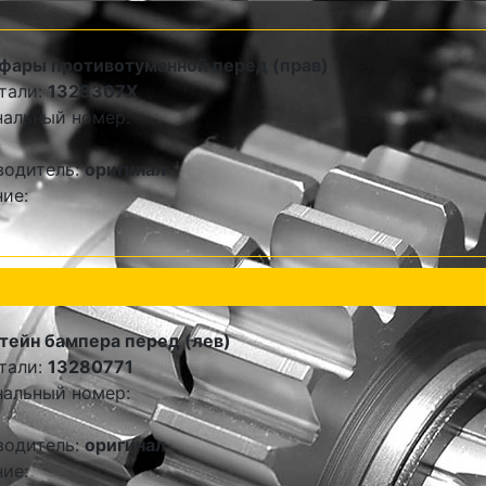
фары противотуманной перед (прав)
тали:
1328307X
альный номер:
водитель:
оригинал
ие:
ейн бампера перед (лев)
тали:
13280771
альный номер:
водитель:
оригинал
ие: