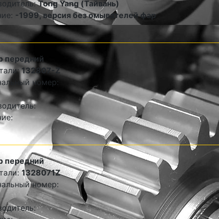
водитель:
Tong Yang (Тайвань)
ние:
-1999, версия без омывателей фар
р передний
тали:
132807-Z
альный номер:
одитель:
ие:
р передний
тали:
1328071Z
альный номер:
одитель: