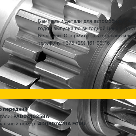
Бампера и детали для автомобилей Audi
годов выпуска по выгодной цене с дост
Беларуси. Оформите заказ онлайн или 
телефону +375 (29) 161-99-16.
р передний
тали:
PAD041035BA
нальный номер:
4D0807429A FGRU