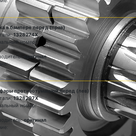
ие:
а в бампере перед (прав)
тали:
1328274X
альный номер:
водитель:
оригинал
ие:
фары противотуманной перед (лев)
тали:
1328297X
альный номер:
водитель:
оригинал
ие: