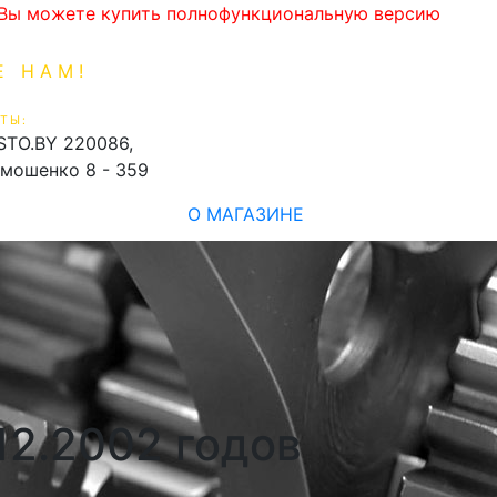
. Вы можете купить полнофункциональную версию
Е НАМ!
1-99-16
0
ТЫ:
shopping_cart
STO.BY
220086,
имошенко 8 - 359
О МАГАЗИНЕ
12.2002 годов