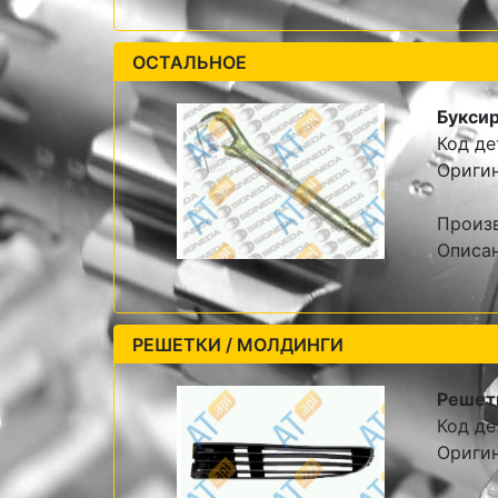
ОСТАЛЬНОЕ
Букси
Код де
Ориги
Произ
Описан
РЕШЕТКИ / МОЛДИНГИ
Решетк
Код де
Ориги