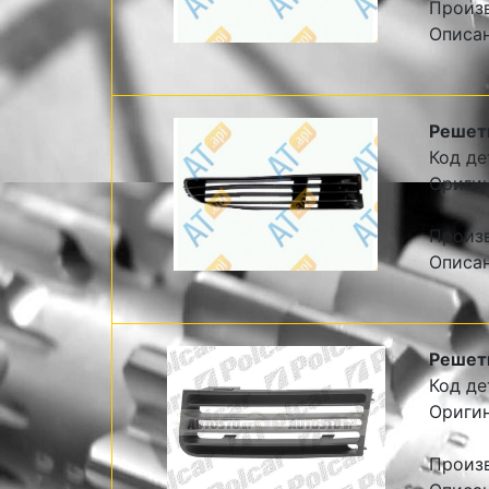
Произ
Описа
Решетк
Код де
Ориги
Произ
Описа
Решетк
Код де
Оригин
Произ