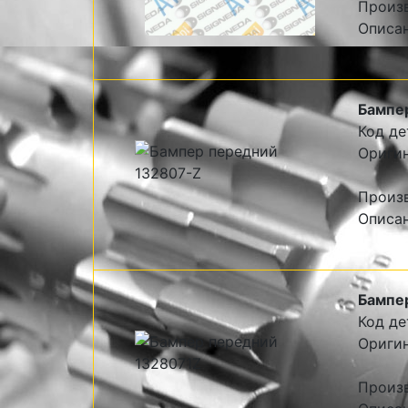
Произ
Описа
Бампе
Код де
Оригин
Произв
Описан
Бампе
Код де
Оригин
Произв