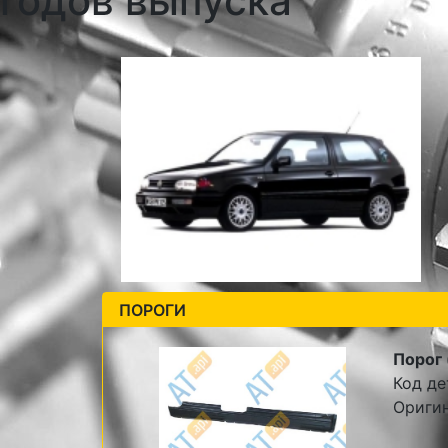
годов выпуска
ПОРОГИ
Порог 
Код де
Ориги