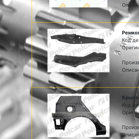
Описан
Ремкоп
Код де
Оригин
Произв
Описан
Крыло 
Код де
Оригин
Произв
Описан