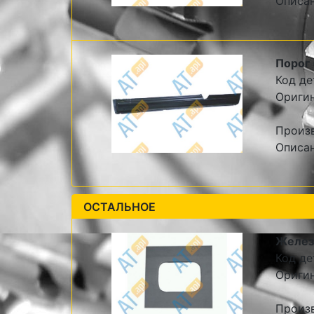
Описа
Порог 
Код де
Ориги
Произ
Описа
ОСТАЛЬНОЕ
Железо
Код де
Ориги
Произ