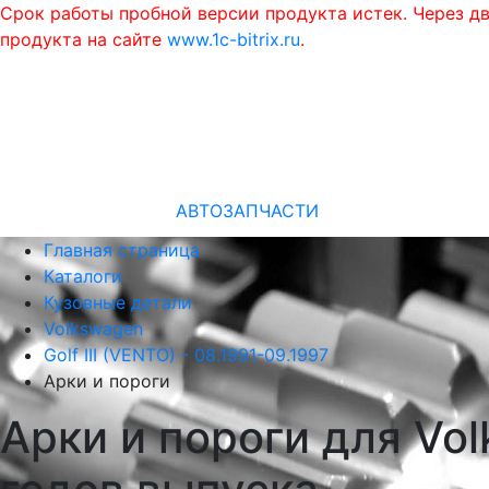
Срок работы пробной версии продукта истек. Через д
продукта на сайте
www.1c-bitrix.ru
.
АВТОЗАПЧАСТИ
Главная страница
Каталоги
Кузовные детали
Volkswagen
Golf III (VENTO) - 08.1991-09.1997
Арки и пороги
Арки и пороги для Vol