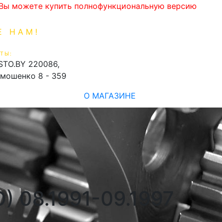
. Вы можете купить полнофункциональную версию
Е НАМ!
1-99-16
0
ТЫ:
shopping_cart
STO.BY
220086,
имошенко 8 - 359
О МАГАЗИНЕ
O) 08.1991-09.1997