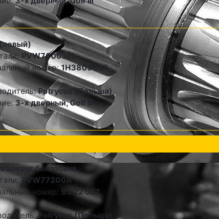
ние:
3-х дверный, Golf III
(левый)
тали:
PVW76003EL
нальный номер:
1H3809847
водитель:
Potrycus (Польша)
ние:
3-х дверный, Golf III
 вокруг бензобака
тали:
PVW77200A
нальный номер:
95 22 522
водитель:
Potrycus (Польша)