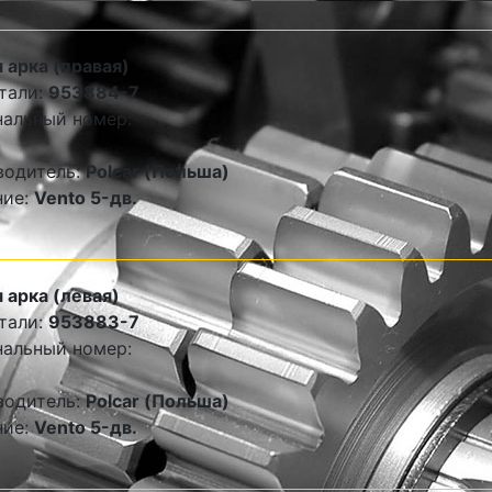
 арка (правая)
тали:
953884-7
альный номер:
водитель:
Polcar (Польша)
ние:
Vento 5-дв.
 арка (левая)
тали:
953883-7
альный номер:
водитель:
Polcar (Польша)
ние:
Vento 5-дв.