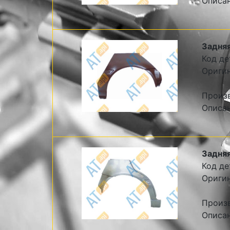
Описа
Задняя
Код де
Ориги
Произ
Описа
Задняя
Код де
Ориги
Произ
Описа