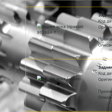
Задняя
Код де
Оригин
Произ
Описа
Задняя
Код де
Оригин
Произ
Описа