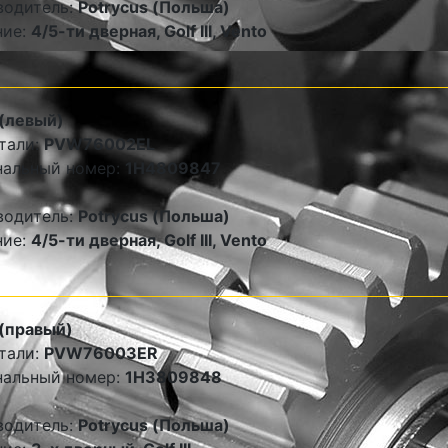
водитель:
Potrycus (Польша)
ние:
4/5-ти дверная, Golf III, Vento
(левый)
тали:
PVW76002EL
нальный номер:
1H4809847
водитель:
Potrycus (Польша)
ние:
4/5-ти дверная, Golf III, Vento
(правый)
тали:
PVW76003ER
нальный номер:
1H3809848
водитель:
Potrycus (Польша)