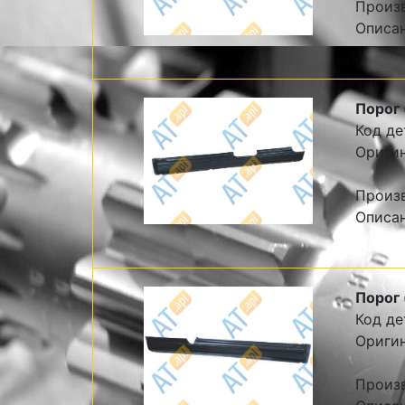
Произ
Описа
Порог 
Код де
Ориги
Произ
Описа
Порог 
Код де
Ориги
Произ