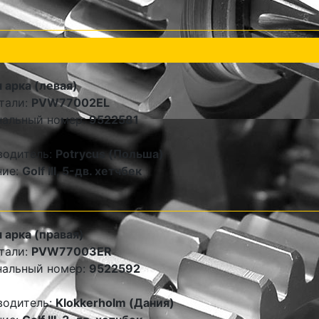
 арка (левая)
тали:
PVW77002EL
нальный номер:
9522581
водитель:
Potrycus (Польша)
ние:
Golf III, 5-дв. хетчбек
 арка (правая)
тали:
PVW77003ER
нальный номер:
9522592
водитель:
Klokkerholm (Дания)