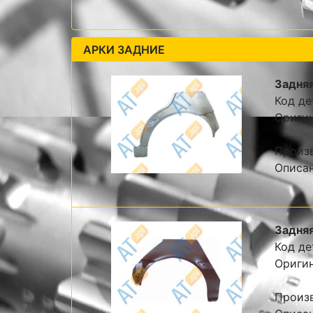
АРКИ ЗАДНИЕ
Задняя
Код де
Ориги
Произ
Описа
Задняя
Код де
Ориги
Произ