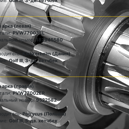
ние:
Golf III, 3-дв. хетчбек
 арка (левая)
тали:
PVW77003EL
нальный номер:
182945580
водитель:
Klokkerholm (Дания)
ние:
Golf III, 3-дв. хетчбек
 арка (правая)
тали:
PVW77002ER
нальный номер:
9522582
водитель:
Potrycus (Польша)
ние:
Golf III, 5-дв. хетчбек