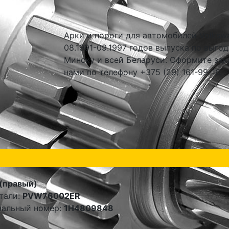
Арки и пороги для автомобилей Volkswag
08.1991-09.1997 годов выпуска по выго
Минску и всей Беларуси. Оформите зак
нами по телефону +375 (29) 161-99-16.
(правый)
тали:
PVW76002ER
нальный номер:
1H4809848