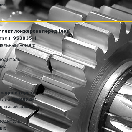
ие:
лект лонжерона перед (лев)
тали:
953835-1
альный номер:
одитель:
ие:
заднее (прав)
тали:
953884-1
альный номер:
одитель:
ие: