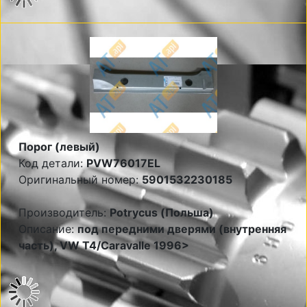
Порог (левый)
Код детали:
PVW76017EL
Оригинальный номер:
5901532230185
Производитель:
Potrycus (Польша)
Описание:
под передними дверями (внутренняя
часть), VW T4/Caravalle 1996>