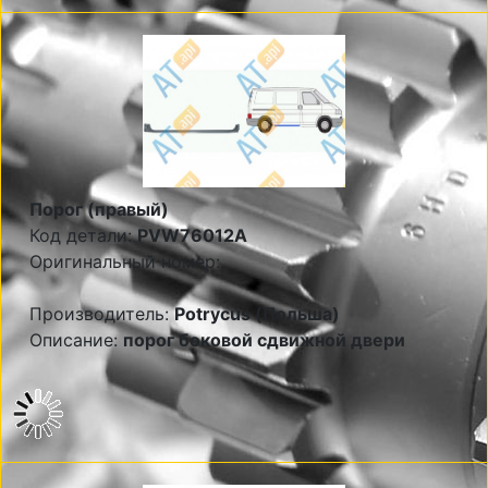
Порог (правый)
Код детали:
PVW76012A
Оригинальный номер:
Производитель:
Potrycus (Польша)
Описание:
порог боковой сдвижной двери