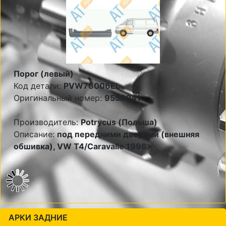
Порог (левый)
Код детали:
PVW76006EL
Оригинальный номер:
9558041
Производитель:
Potrycus (Польша)
Описание:
под передними дверями (внешняя
обшивка), VW T4/Caravalle 1996>
АРКИ ЗАДНИЕ