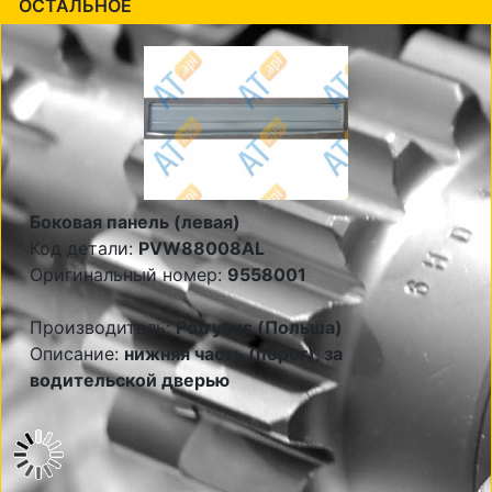
ОСТАЛЬНОЕ
Боковая панель (левая)
Код детали:
PVW88008AL
Оригинальный номер:
9558001
Производитель:
Potrycus (Польша)
Описание:
нижняя часть (порог), за
водительской дверью