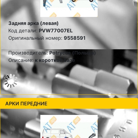
Задняя арка (левая)
Код детали:
PVW77007EL
Оригинальный номер:
9558591
Производитель:
Potrycus (Польша)
Описание:
к короткой базе
АРКИ ПЕРЕДНИЕ