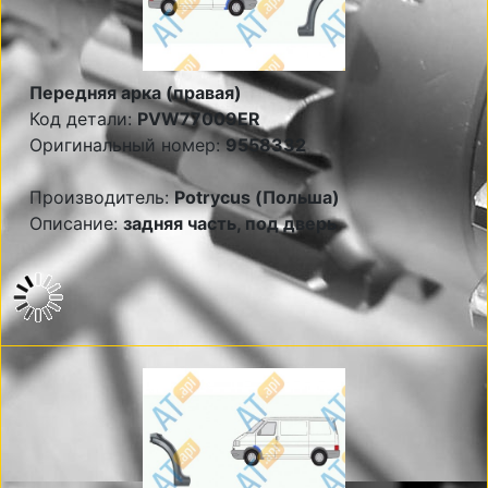
Передняя арка (правая)
Код детали:
PVW77009ER
Оригинальный номер:
9558332
Производитель:
Potrycus (Польша)
Описание:
задняя часть, под дверь