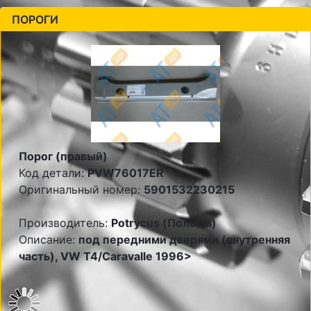
ПОРОГИ
Порог (правый)
Код детали:
PVW76017ER
Оригинальный номер:
5901532230215
Производитель:
Potrycus (Польша)
Описание:
под передними дверями (внутренняя
часть), VW T4/Caravalle 1996>