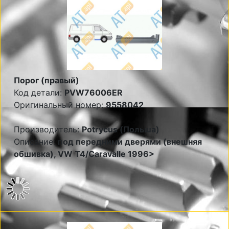
Порог (правый)
Код детали:
PVW76006ER
Оригинальный номер:
9558042
Производитель:
Potrycus (Польша)
Описание:
под передними дверями (внешняя
обшивка), VW T4/Caravalle 1996>