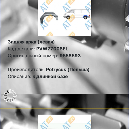
Задняя арка (левая)
Код детали:
PVW77008EL
Оригинальный номер:
9558593
Производитель:
Potrycus (Польша)
Описание:
к длинной базе