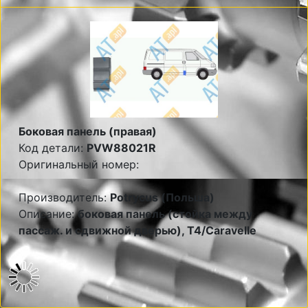
Боковая панель (правая)
Код детали:
PVW88021R
Оригинальный номер:
Производитель:
Potrycus (Польша)
Описание:
боковая панель (стойка между
пассаж. и сдвижной дверью), T4/Caravelle