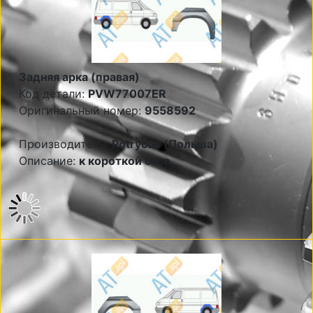
Задняя арка (правая)
Код детали:
PVW77007ER
Оригинальный номер:
9558592
Производитель:
Potrycus (Польша)
Описание:
к короткой базе