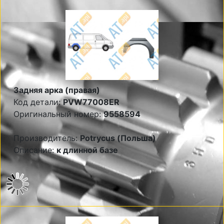
Задняя арка (правая)
Код детали:
PVW77008ER
Оригинальный номер:
9558594
Производитель:
Potrycus (Польша)
Описание:
к длинной базе