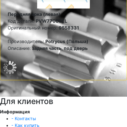
Передняя арка (левая)
Код детали:
PVW77009EL
Оригинальный номер:
9558331
Производитель:
Potrycus (Польша)
Описание:
задняя часть, под дверь
Для клиентов
Информация
- Контакты
- Как купить