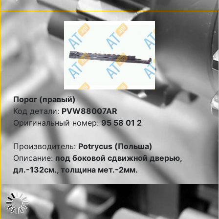
Порог (правый)
Код детали:
PVW88007AR
Оригинальный номер:
95 58 01 2
Производитель:
Potrycus (Польша)
Описание:
под боковой сдвижной дверью,
дл.-132см., толщина мет.-2мм.