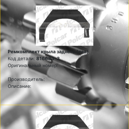
Ремкомплект крыла заднего (лев)
Код детали:
816683-3
Оригинальный номер:
Производитель:
Описание: