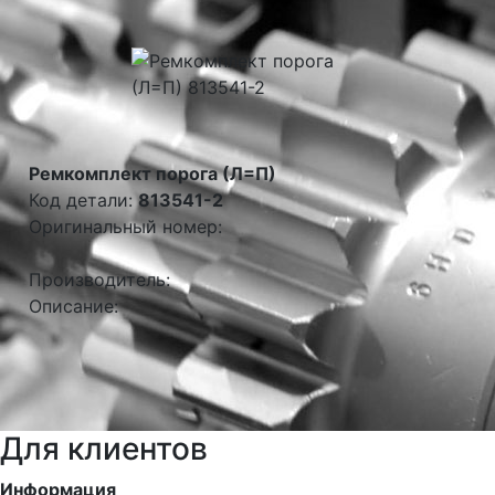
Ремкомплект порога (Л=П)
Код детали:
813541-2
Оригинальный номер:
Производитель:
Описание:
Для клиентов
Информация