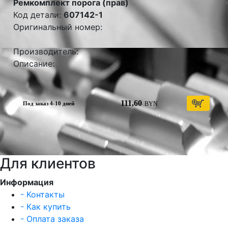
Ремкомплект порога (прав)
Код детали:
607142-1
Оригинальный номер:
Производитель:
Описание:
111,60
BYN
Под заказ 4-10 дней
Для клиентов
Информация
- Контакты
- Как купить
- Оплата заказа