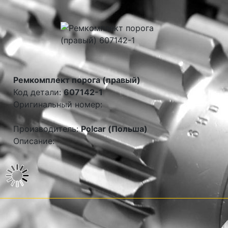
Ремкомплект порога (правый)
Код детали:
607142-1
Оригинальный номер:
Производитель:
Polcar (Польша)
Описание: