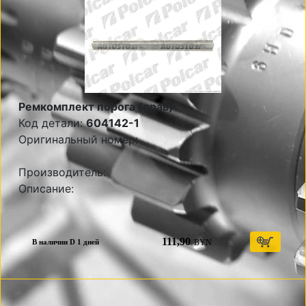
Ремкомплект порога (прав)
Код детали:
604142-1
Оригинальный номер:
Производитель:
Описание:
111,90
BYN
В наличии D 1 дней