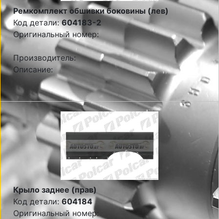
Ремкомплект обшивки боковины (лев)
Код детали:
604183-2
Оригинальный номер:
Производитель:
Описание:
Крыло заднее (прав)
Код детали:
604184
Оригинальный номер: