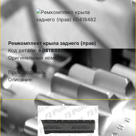
Ремкомплект крыла заднего (прав)
Код детали:
60418482
Оригинальный номер:
Производитель:
Описание: