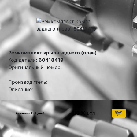
Ремкомплект крыла заднего (прав)
Код детали:
60418419
Оригинальный номер:
Производитель:
Описание:
103,90
BYN
В наличии D 1 дней