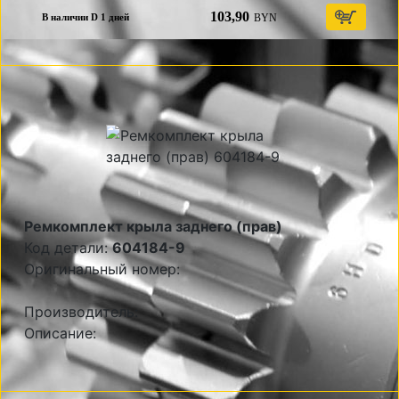
103,90
BYN
В наличии D 1 дней
Ремкомплект крыла заднего (прав)
Код детали:
604184-9
Оригинальный номер:
Производитель:
Описание: