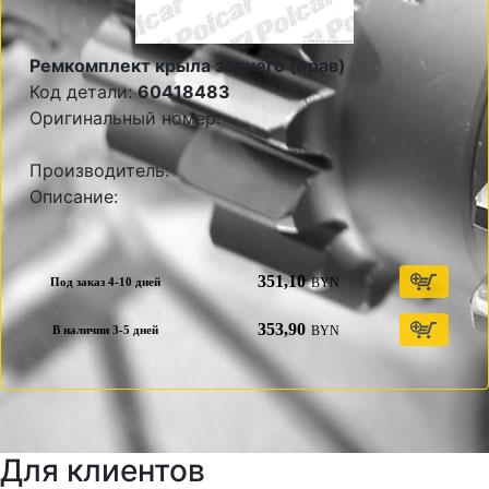
Ремкомплект крыла заднего (прав)
Код детали:
60418483
Оригинальный номер:
Производитель:
Описание:
351,10
BYN
Под заказ 4-10 дней
353,90
BYN
В наличии 3-5 дней
Для клиентов