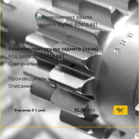
Ремкомплект крыла заднего (прав)
Код детали:
60418481
Оригинальный номер:
Производитель:
Описание:
92,90
BYN
В наличии D 1 дней