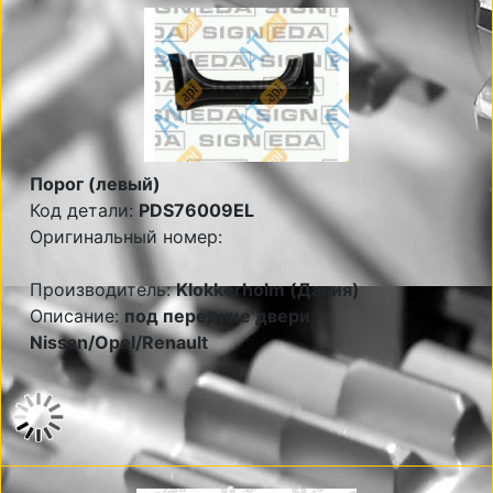
Порог (левый)
Код детали:
PDS76009EL
Оригинальный номер:
Производитель:
Klokkerholm (Дания)
Описание:
под передние двери,
Nissan/Opel/Renault