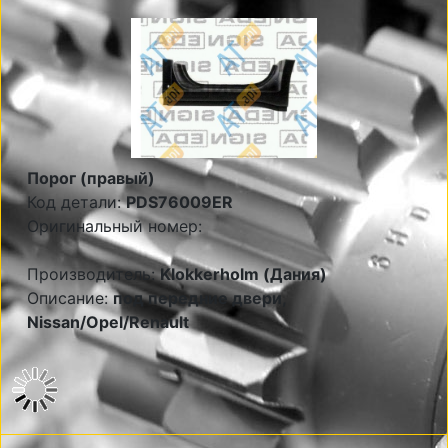
Порог (правый)
Код детали:
PDS76009ER
Оригинальный номер:
Производитель:
Klokkerholm (Дания)
Описание:
под передние двери,
Nissan/Opel/Renault