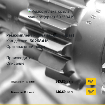
Ремкомплект крыла заднего (прав)
Код детали:
50258415
Оригинальный номер:
Производитель:
Описание:
145,80
BYN
Под заказ 4-10 дней
146,60
BYN
В наличии D 1 дней