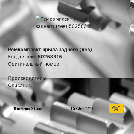
Ремкомплект крыла заднего (лев)
Код детали:
50258315
Оригинальный номер:
Производитель:
Описание:
158,60
BYN
В наличии D 1 дней