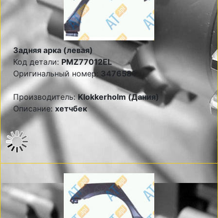
Задняя арка (левая)
Код детали:
PMZ77012EL
Оригинальный номер:
3476581
Производитель:
Klokkerholm (Дания)
Описание:
хетчбек