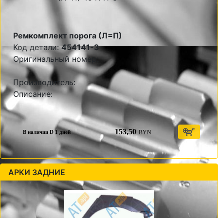
Ремкомплект порога (Л=П)
Код детали:
454141-3
Оригинальный номер:
Производитель:
Описание:
153,50
BYN
В наличии D 1 дней
АРКИ ЗАДНИЕ