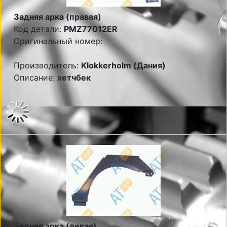
Задняя арка (правая)
Код детали:
PMZ77012ER
Оригинальный номер:
Производитель:
Klokkerholm (Дания)
Описание:
хетчбек
Задняя арка (левая)