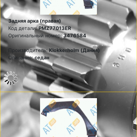
Задняя арка (правая)
Код детали:
PMZ77013ER
Оригинальный номер:
3476584
Производитель:
Klokkerholm (Дания)
Описание:
седан