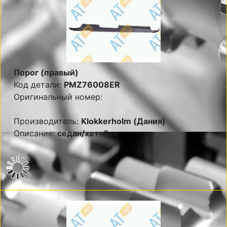
Порог (правый)
Код детали:
PMZ76008ER
Оригинальный номер:
Производитель:
Klokkerholm (Дания)
Описание:
седан/хетчбек