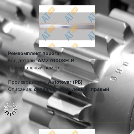
Ремкомплект порога
Код детали:
AMZ76008ELR
Оригинальный номер:
Производитель:
Autotovar (РБ)
Описание:
седан/хетчбек, левый=правый