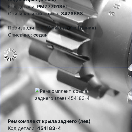
Код детали:
PMZ77013EL
Оригинальный номер:
3476583
Производитель:
Klokkerholm (Дания)
Описание:
седан
Ремкомплект крыла заднего (лев)
Код детали:
454183-4