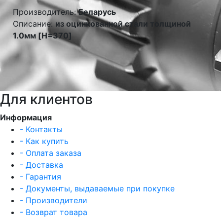
Производитель:
Беларусь
Описание:
из оцинкованной стали толщиной
1.0мм [H=370]
Для клиентов
Информация
- Контакты
- Как купить
- Оплата заказа
- Доставка
- Гарантия
- Документы, выдаваемые при покупке
- Производители
- Возврат товара