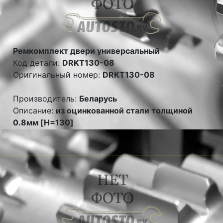
Ремкомплект двери универсальный
Код детали:
DRKT130-08
Оригинальный номер:
DRKT130-08
Производитель:
Беларусь
Описание:
из оцинкованной стали толщиной
0.8мм [H=130]