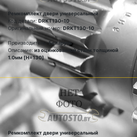
Ремкомплект двери универсальный
Код детали:
DRKT130-10
Оригинальный номер:
DRKT130-10
Производитель:
Беларусь
Описание:
из оцинкованной стали толщиной
1.0мм [H=130]
Ремкомплект двери универсальный