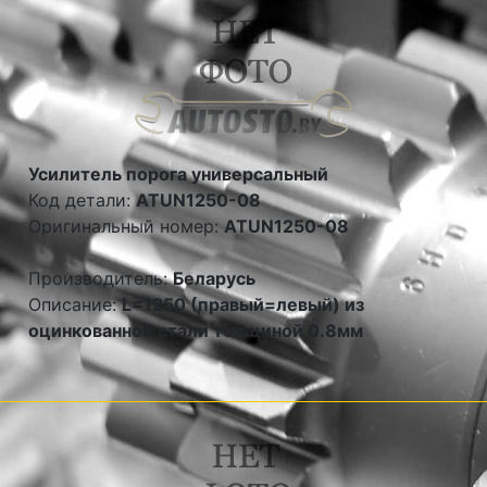
Усилитель порога универсальный
Код детали:
ATUN1250-08
Оригинальный номер:
ATUN1250-08
Производитель:
Беларусь
Описание:
L=1250 (правый=левый) из
оцинкованной стали толщиной 0.8мм