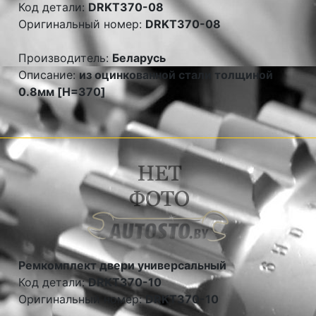
Код детали:
DRKT370-08
Оригинальный номер:
DRKT370-08
Производитель:
Беларусь
Описание:
из оцинкованной стали толщиной
0.8мм [H=370]
Ремкомплект двери универсальный
Код детали:
DRKT370-10
Оригинальный номер:
DRKT370-10