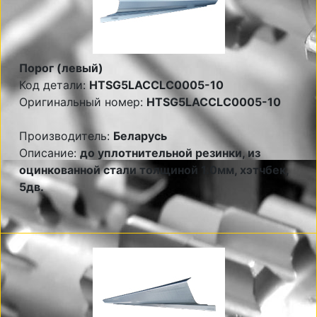
Порог (левый)
Код детали:
HTSG5LACCLC0005-10
Оригинальный номер:
HTSG5LACCLC0005-10
Производитель:
Беларусь
Описание:
до уплотнительной резинки, из
оцинкованной стали толщиной 1.0мм, хэтчбек,
5дв.