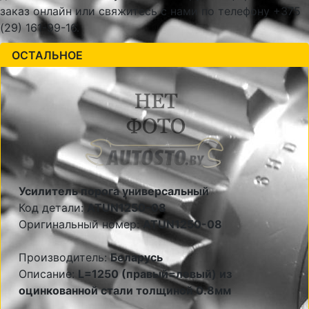
заказ онлайн или свяжитесь с нами по телефону +375
(29) 161-99-16.
ОСТАЛЬНОЕ
Усилитель порога универсальный
Код детали:
ATUN1250-08
Оригинальный номер:
ATUN1250-08
Производитель:
Беларусь
Описание:
L=1250 (правый=левый) из
оцинкованной стали толщиной 0.8мм