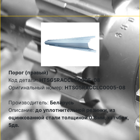
Порог (правый)
Код детали:
HTSG5RACCLC0005-08
Оригинальный номер:
HTSG5RACCLC0005-08
Производитель:
Беларусь
Описание:
до уплотнительной резинки, из
оцинкованной стали толщиной 0.8мм, хэтчбек,
5дв.