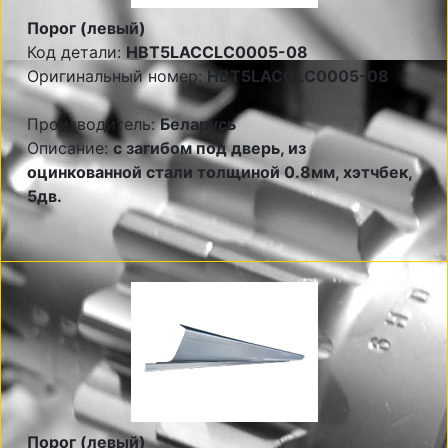
Порог (левый)
Код детали:
HBT5LACCLC0005-08
Оригинальный номер:
HBT5LACCLC0005-08
Производитель:
Беларусь
Описание:
с загибом под дверь, из
оцинкованной стали толщиной 0.8мм, хэтчбек,
5дв.
Порог (левый)