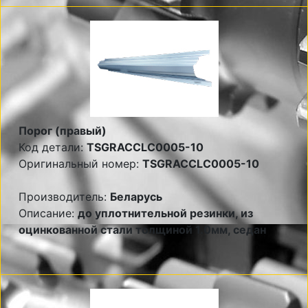
Порог (правый)
Код детали:
TSGRACCLC0005-10
Оригинальный номер:
TSGRACCLC0005-10
Производитель:
Беларусь
Описание:
до уплотнительной резинки, из
оцинкованной стали толщиной 1.0мм, седан