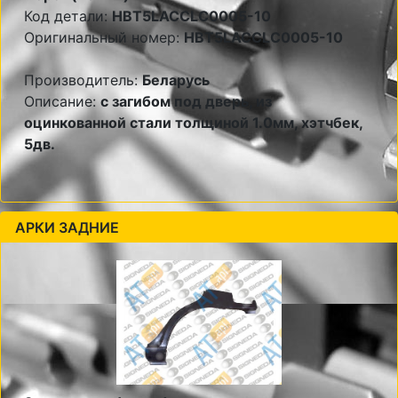
Код детали:
HBT5LACCLC0005-10
Оригинальный номер:
HBT5LACCLC0005-10
Производитель:
Беларусь
Описание:
с загибом под дверь, из
оцинкованной стали толщиной 1.0мм, хэтчбек,
5дв.
АРКИ ЗАДНИЕ