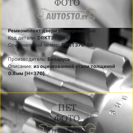
Ремкомплект двери универсальный
Код детали:
DRKT370-08
Оригинальный номер:
DRKT370-08
Производитель:
Беларусь
Описание:
из оцинкованной стали толщиной
0.8мм [H=370]