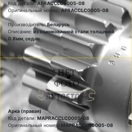
Код детали:
APRACCLC0005-08
Оригинальный номер:
APRACCLC0005-08
Производитель:
Беларусь
Описание:
из оцинкованной стали толщиной
0.8мм, седан
Арка (правая)
Код детали:
MAPRACCLC0005-08
Оригинальный номер:
MAPRACCLC0005-08