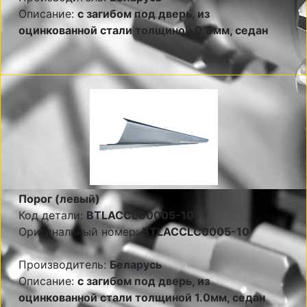
Описание:
с загибом под дверь, из
оцинкованной стали толщиной 0.8мм, седан
Порог (левый)
Код детали:
BTLACCLC0005-10
Оригинальный номер:
BTLACCLC0005-10
Производитель:
Беларусь
Описание:
с загибом под дверь, из
оцинкованной стали толщиной 1.0мм, седан