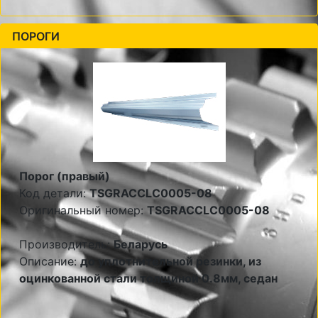
ПОРОГИ
Порог (правый)
Код детали:
TSGRACCLC0005-08
Оригинальный номер:
TSGRACCLC0005-08
Производитель:
Беларусь
Описание:
до уплотнительной резинки, из
оцинкованной стали толщиной 0.8мм, седан