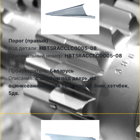
Порог (правый)
Код детали:
HBT5RACCLC0005-08
Оригинальный номер:
HBT5RACCLC0005-08
Производитель:
Беларусь
Описание:
с загибом под дверь, из
оцинкованной стали толщиной 0.8мм, хэтчбек,
5дв.