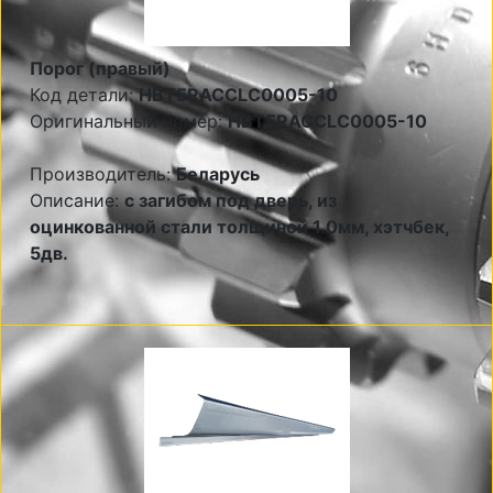
Порог (правый)
Код детали:
HBT5RACCLC0005-10
Оригинальный номер:
HBT5RACCLC0005-10
Производитель:
Беларусь
Описание:
с загибом под дверь, из
оцинкованной стали толщиной 1.0мм, хэтчбек,
5дв.