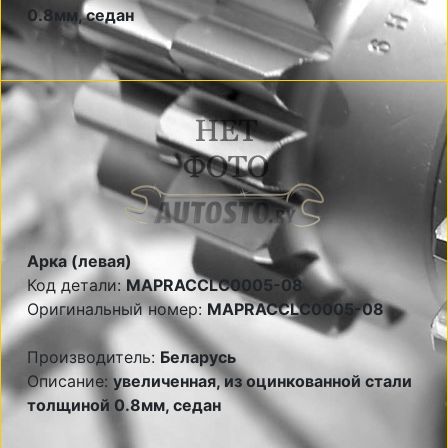
0.8мм, седан
Арка (левая)
Код детали:
MAPRACCLC0005-08
Оригинальный номер:
MAPRACCLC0005-08
Производитель:
Беларусь
Описание:
увеличенная, из оцинкованной стали
толщиной 0.8мм, седан