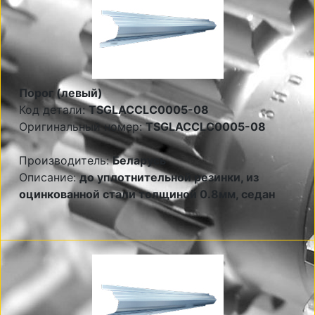
Порог (левый)
Код детали:
TSGLACCLC0005-08
Оригинальный номер:
TSGLACCLC0005-08
Производитель:
Беларусь
Описание:
до уплотнительной резинки, из
оцинкованной стали толщиной 0.8мм, седан