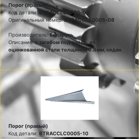
Порог (правый)
Код детали:
BTRACCLC0005-08
Оригинальный номер:
BTRACCLC0005-08
Производитель:
Беларусь
Описание:
с загибом под дверь, из
оцинкованной стали толщиной 0.8мм, седан
Порог (правый)
Код детали:
BTRACCLC0005-10