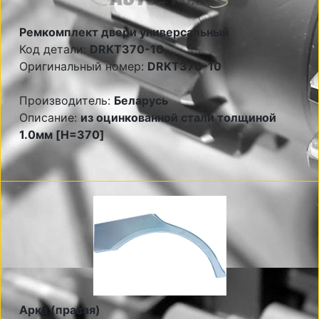
Ремкомплект двери универсальный
Код детали:
DRKT370-10
Оригинальный номер:
DRKT370-10
Производитель:
Беларусь
Описание:
из оцинкованной стали толщиной
1.0мм [H=370]
Арка (правая)