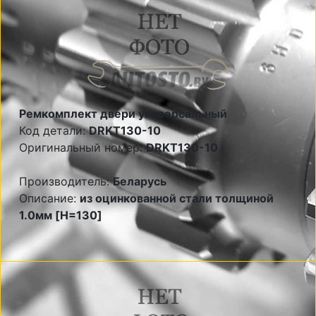
Ремкомплект двери универсальный
Код детали:
DRKT130-10
Оригинальный номер:
DRKT130-10
Производитель:
Беларусь
Описание:
из оцинкованной стали толщиной
1.0мм [H=130]