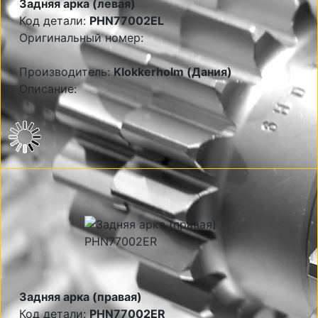
Задняя арка (левая)
Код детали:
PHN77002EL
Оригинальный номер:
Производитель:
Klokkerholm (Дания)
Описание:
Задняя арка (правая)
Код детали:
PHN77002ER