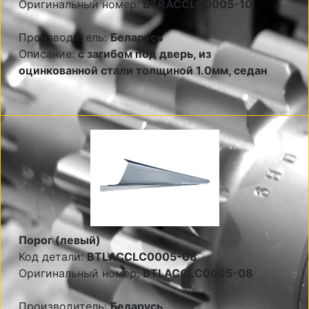
Оригинальный номер:
BTRACCLC0005-10
Производитель:
Беларусь
Описание:
с загибом под дверь, из
оцинкованной стали толщиной 1.0мм, седан
Порог (левый)
Код детали:
BTLACCLC0005-08
Оригинальный номер:
BTLACCLC0005-08
Производитель:
Беларусь