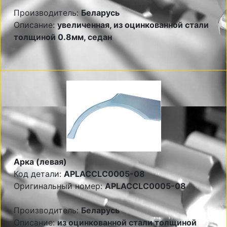
Производитель:
Беларусь
Описание:
увеличенная, из оцинкованной стали
толщиной 0.8мм, седан
Арка (левая)
Код детали:
APLACCLC0005-08
Оригинальный номер:
APLACCLC0005-08
Производитель:
Беларусь
Описание:
из оцинкованной стали толщиной