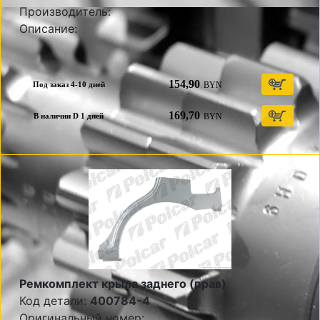
Производитель:
Описание:
154,90
BYN
Под заказ 4-10 дней
169,70
BYN
В наличии D 1 дней
Ремкомплект крыла заднего (прав)
Код детали:
400784-4
Оригинальный номер: