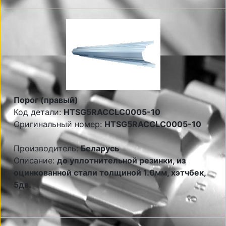
Порог (правый)
Код детали:
HTSG5RACCLC0005-10
Оригинальный номер:
HTSG5RACCLC0005-10
Производитель:
Беларусь
Описание:
до уплотнительной резинки, из
оцинкованной стали толщиной 1.0мм, хэтчбек,
5дв.