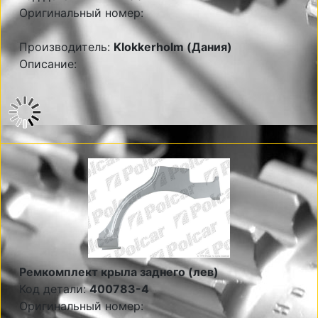
Оригинальный номер:
Производитель:
Klokkerholm (Дания)
Описание:
Ремкомплект крыла заднего (лев)
Код детали:
400783-4
Оригинальный номер: