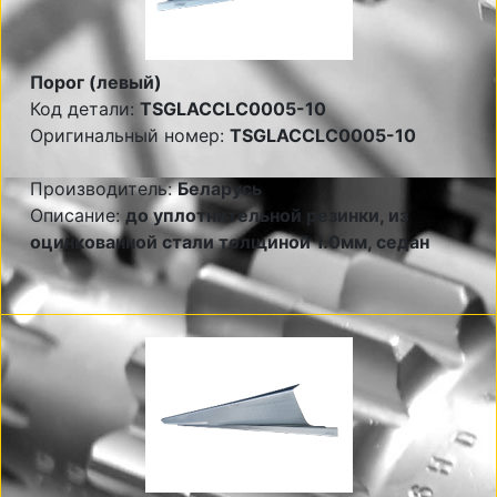
Порог (левый)
Код детали:
TSGLACCLC0005-10
Оригинальный номер:
TSGLACCLC0005-10
Производитель:
Беларусь
Описание:
до уплотнительной резинки, из
оцинкованной стали толщиной 1.0мм, седан