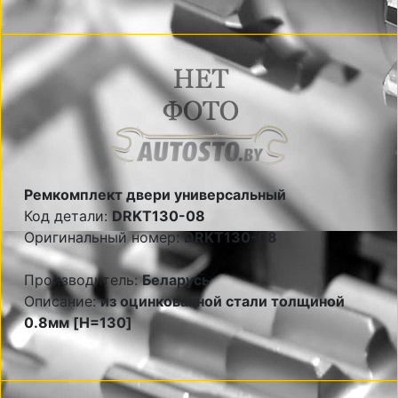
Ремкомплект двери универсальный
Код детали:
DRKT130-08
Оригинальный номер:
DRKT130-08
Производитель:
Беларусь
Описание:
из оцинкованной стали толщиной
0.8мм [H=130]