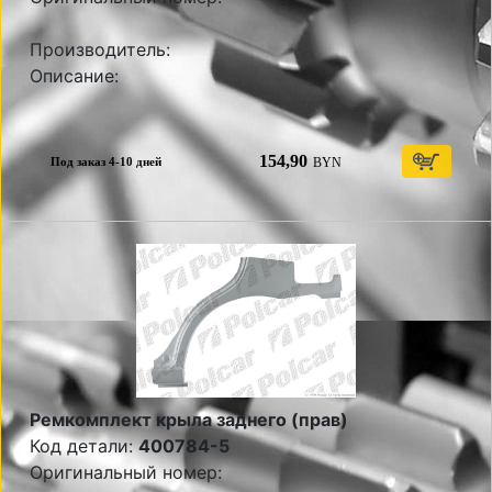
Производитель:
Описание:
154,90
BYN
Под заказ 4-10 дней
Ремкомплект крыла заднего (прав)
Код детали:
400784-5
Оригинальный номер: