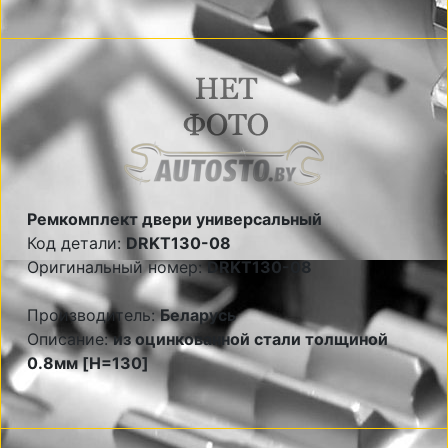
Ремкомплект двери универсальный
Код детали:
DRKT130-08
Оригинальный номер:
DRKT130-08
Производитель:
Беларусь
Описание:
из оцинкованной стали толщиной
0.8мм [H=130]