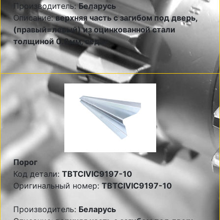
Производитель:
Беларусь
Описание:
верхняя часть с загибом под дверь,
(правый=левый) из оцинкованной стали
толщиной 0.8мм, седан
Порог
Код детали:
TBTCIVIC9197-10
Оригинальный номер:
TBTCIVIC9197-10
Производитель:
Беларусь