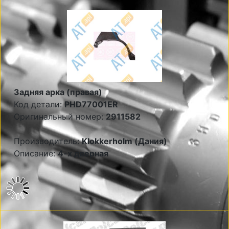
Задняя арка (правая)
Код детали:
PHD77001ER
Оригинальный номер:
2911582
Производитель:
Klokkerholm (Дания)
Описание:
4-х дверная