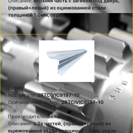
Описание:
верхняя часть с загибом под дверь,
(правый=левый) из оцинкованной стали
толщиной 1.0мм, седан
Порог
Код детали:
2BTCIVIC9197-10
Оригинальный номер:
2BTCIVIC9197-10
Производитель:
Беларусь
Описание:
с 2х частей, (правый=левый) из
оцинкованной стали толщиной 0.8мм, седан