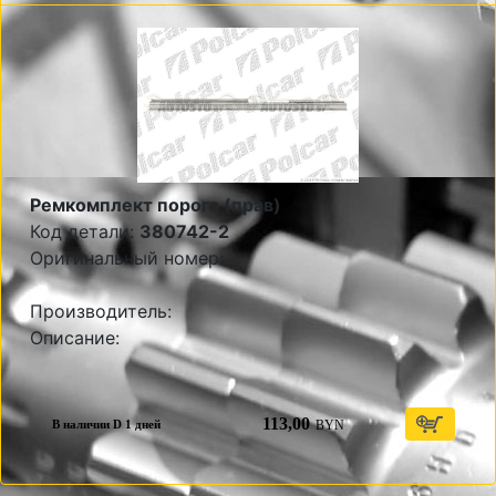
Ремкомплект порога (прав)
Код детали:
380742-2
Оригинальный номер:
Производитель:
Описание:
113,00
BYN
В наличии D 1 дней