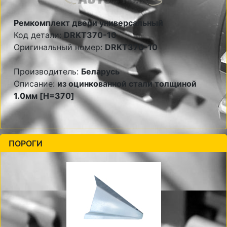
Ремкомплект двери универсальный
Код детали:
DRKT370-10
Оригинальный номер:
DRKT370-10
Производитель:
Беларусь
Описание:
из оцинкованной стали толщиной
1.0мм [H=370]
ПОРОГИ