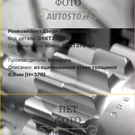
Ремкомплект двери универсальный
Код детали:
DRKT370-08
Оригинальный номер:
DRKT370-08
Производитель:
Беларусь
Описание:
из оцинкованной стали толщиной
0.8мм [H=370]