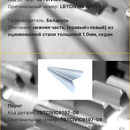
Оригинальный номер:
LBTCIVIC9197-10
Производитель:
Беларусь
Описание:
нижняя часть, (правый=левый) из
оцинкованной стали толщиной 1.0мм, седан
Порог
Код детали:
TBTCIVIC9197-08
Оригинальный номер:
TBTCIVIC9197-08