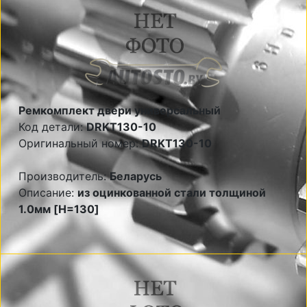
Ремкомплект двери универсальный
Код детали:
DRKT130-10
Оригинальный номер:
DRKT130-10
Производитель:
Беларусь
Описание:
из оцинкованной стали толщиной
1.0мм [H=130]