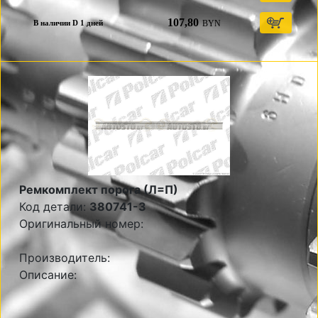
107,80
BYN
В наличии D 1 дней
Ремкомплект порога (Л=П)
Код детали:
380741-3
Оригинальный номер:
Производитель:
Описание: