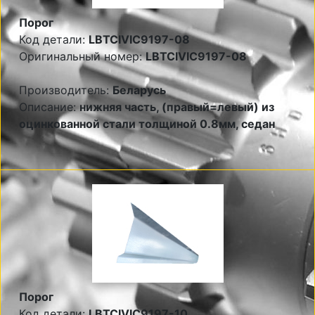
Порог
Код детали:
LBTCIVIC9197-08
Оригинальный номер:
LBTCIVIC9197-08
Производитель:
Беларусь
Описание:
нижняя часть, (правый=левый) из
оцинкованной стали толщиной 0.8мм, седан
Порог
Код детали:
LBTCIVIC9197-10