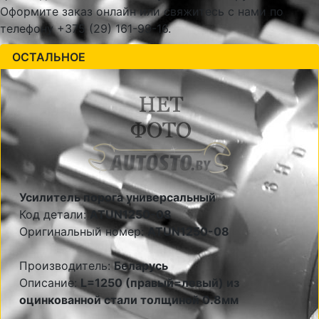
Оформите заказ онлайн или свяжитесь с нами по
телефону +375 (29) 161-99-16.
ОСТАЛЬНОЕ
Усилитель порога универсальный
Код детали:
ATUN1250-08
Оригинальный номер:
ATUN1250-08
Производитель:
Беларусь
Описание:
L=1250 (правый=левый) из
оцинкованной стали толщиной 0.8мм