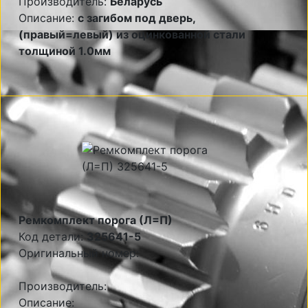
Производитель:
Беларусь
Описание:
с загибом под дверь,
(правый=левый) из оцинкованной стали
толщиной 1.0мм
Ремкомплект порога (Л=П)
Код детали:
325641-5
Оригинальный номер:
Производитель:
Описание: