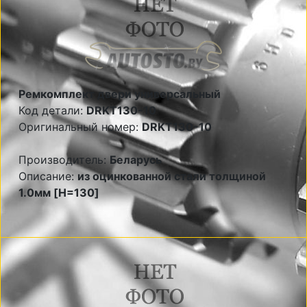
Ремкомплект двери универсальный
Код детали:
DRKT130-10
Оригинальный номер:
DRKT130-10
Производитель:
Беларусь
Описание:
из оцинкованной стали толщиной
1.0мм [H=130]