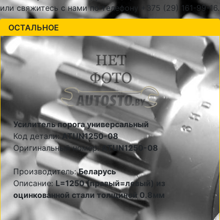
или свяжитесь с нами по телефону +375 (29) 161-99-16.
ОСТАЛЬНОЕ
Усилитель порога универсальный
Код детали:
ATUN1250-08
Оригинальный номер:
ATUN1250-08
Производитель:
Беларусь
Описание:
L=1250 (правый=левый) из
оцинкованной стали толщиной 0.8мм