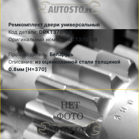
Ремкомплект двери универсальный
Код детали:
DRKT370-08
Оригинальный номер:
DRKT370-08
Производитель:
Беларусь
Описание:
из оцинкованной стали толщиной
0.8мм [H=370]