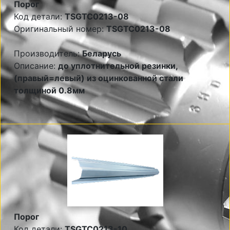
Порог
Код детали:
TSGTC0213-08
Оригинальный номер:
TSGTC0213-08
Производитель:
Беларусь
Описание:
до уплотнительной резинки,
(правый=левый) из оцинкованной стали
толщиной 0.8мм
Порог
Код детали:
TSGTC0213-10