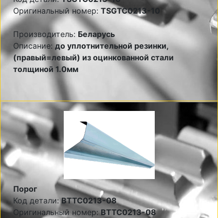
Оригинальный номер:
TSGTC0213-10
Производитель:
Беларусь
Описание:
до уплотнительной резинки,
(правый=левый) из оцинкованной стали
толщиной 1.0мм
Порог
Код детали:
BTTC0213-08
Оригинальный номер:
BTTC0213-08