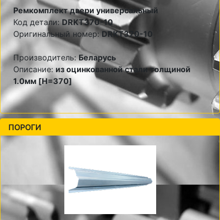
Ремкомплект двери универсальный
Код детали:
DRKT370-10
Оригинальный номер:
DRKT370-10
Производитель:
Беларусь
Описание:
из оцинкованной стали толщиной
1.0мм [H=370]
ПОРОГИ