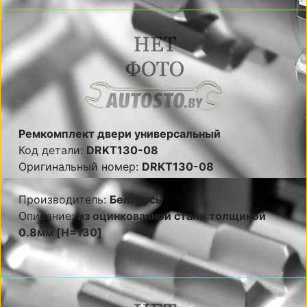
Ремкомплект двери универсальный
Код детали:
DRKT130-08
Оригинальный номер:
DRKT130-08
Производитель:
Беларусь
Описание:
из оцинкованной стали толщиной
0.8мм [H=130]