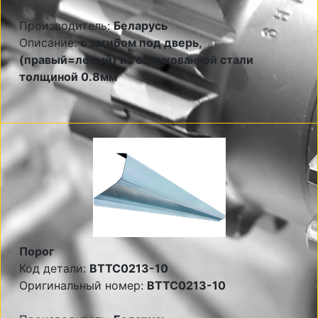
Производитель:
Беларусь
Описание:
с загибом под дверь,
(правый=левый) из оцинкованной стали
толщиной 0.8мм
Порог
Код детали:
BTTC0213-10
Оригинальный номер:
BTTC0213-10